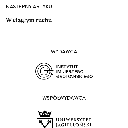
NASTĘPNY ARTYKUŁ
W ciągłym ruchu
Partnerzy
WYDAWCA
(opens
in
a
WSPÓŁWYDAWCA
new
window)