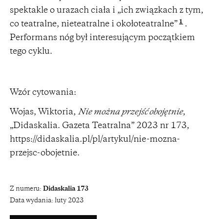
spektakle o urazach ciała i „ich związkach z tym,
1
co teatralne, nieteatralne i okołoteatralne”
.
Performans nóg był interesującym początkiem
tego cyklu.
Wzór cytowania:
Wojas, Wiktoria,
Nie można przejść obojętnie
,
„Didaskalia. Gazeta Teatralna” 2023 nr 173,
https://didaskalia.pl/pl/artykul/nie-mozna-
przejsc-obojetnie
.
Z numeru:
Didaskalia 173
Data wydania:
luty 2023