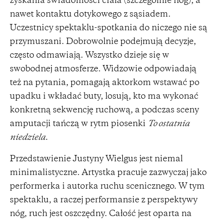
zyskania świadomości ciała (szczególnie nóg), a
nawet kontaktu dotykowego z sąsiadem.
Uczestnicy spektaklu-spotkania do niczego nie są
przymuszani. Dobrowolnie podejmują decyzje,
często odmawiają. Wszystko dzieje się w
swobodnej atmosferze. Widzowie odpowiadają
też na pytania, pomagają aktorkom wstawać po
upadku i wkładać buty, losują, kto ma wykonać
konkretną sekwencję ruchową, a podczas sceny
amputacji tańczą w rytm piosenki
To ostatnia
niedziela
.
Przedstawienie Justyny Wielgus jest niemal
minimalistyczne. Artystka pracuje zazwyczaj jako
performerka i autorka ruchu scenicznego. W tym
spektaklu, a raczej performansie z perspektywy
nóg, ruch jest oszczędny. Całość jest oparta na