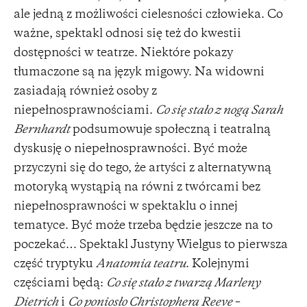
ale jedną z możliwości cielesności człowieka. Co
ważne, spektakl odnosi się też do kwestii
dostępności w teatrze. Niektóre pokazy
tłumaczone są na język migowy. Na widowni
zasiadają również osoby z
niepełnosprawnościami.
Co się stało z nogą Sarah
Bernhardt
podsumowuje społeczną i teatralną
dyskusję o niepełnosprawności. Być może
przyczyni się do tego, że artyści z alternatywną
motoryką wystąpią na równi z twórcami bez
niepełnosprawności w spektaklu o innej
tematyce. Być może trzeba będzie jeszcze na to
poczekać… Spektakl Justyny Wielgus to pierwsza
część tryptyku
Anatomia teatru
. Kolejnymi
częściami będą:
Co się stało z twarzą Marleny
Dietrich
i
Co poniosło Christophera Reeve
–