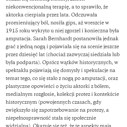
niekonwencjonalną terapię, a to sprawiło, że
aktorka cierpiała przez lata. Odczuwała
promieniujący ból, nosiła gips, aż wreszcie w
1915 roku wykryto u niej zgorzel i konieczna była
amputacja. Sarah Bernhardt postanowiła jednak
grać z jedną nogą i pojawiała się na scenie jeszcze
przez dziesięć lat (chociaż zazwyczaj siedziała lub
była podparta). Oprócz wątków historycznych, w
spektaklu pojawiają się domysły i spekulacje na
temat tego, co się stało z nogą po amputacji, oraz
plastyczne opowieści o życiu aktorki z bólem,
medialnym rozgłosie, kolekcji protez i kontekście
historycznym (powojennych czasach, gdy
zwiększyło się zapotrzebowanie na protezy, a
niepełnosprawność stała się społecznie
widzialna). Okazuje się też, że te aspekty mają