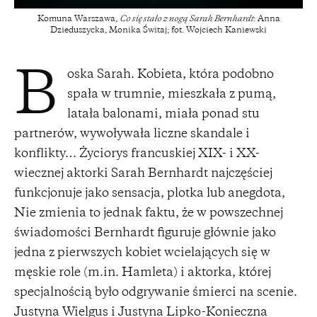
Komuna Warszawa,
Co się stało z nogą Sarah Bernhardt
: Anna
Dzieduszycka, Monika Świtaj; fot. Wojciech Kaniewski
oska Sarah. Kobieta, która podobno
B
spała w trumnie, mieszkała z pumą,
latała balonami, miała ponad stu
partnerów, wywoływała liczne skandale i
konflikty… Życiorys francuskiej XIX- i XX-
wiecznej aktorki Sarah Bernhardt najczęściej
funkcjonuje jako sensacja, plotka lub anegdota,
Nie zmienia to jednak faktu, że w powszechnej
świadomości Bernhardt figuruje głównie jako
jedna z pierwszych kobiet wcielających się w
męskie role (m.in. Hamleta) i aktorka, której
specjalnością było odgrywanie śmierci na scenie.
Justyna Wielgus i Justyna Lipko-Konieczna