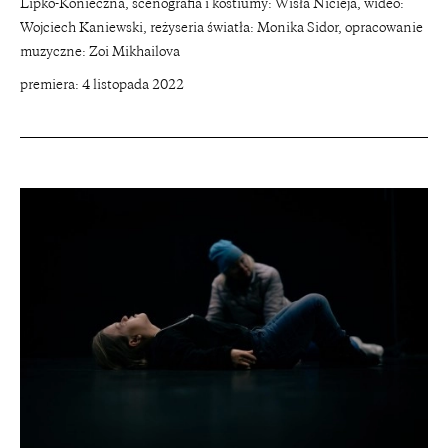
Lipko-Konieczna, scenografia i kostiumy: Wisła Nicieja, wideo:
Wojciech Kaniewski, reżyseria światła: Monika Sidor, opracowanie
muzyczne: Zoi Mikhailova
premiera: 4 listopada 2022