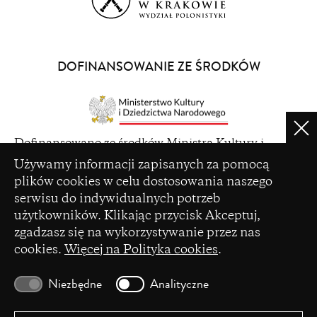
(opens
in
a
DOFINANSOWANIE ZE ŚRODKÓW
new
window)
Clo
(opens
Dofinansowano ze środków Ministra Kultury i
in
Ustawienia plików cookie
Dziedzictwa Narodowego pochodzących z Funduszu
Używamy informacji zapisanych za pomocą
a
Promocji Kultury – państwowego funduszu celowego
plików cookies w celu dostosowania naszego
new
serwisu do indywidualnych potrzeb
window)
użytkowników. Klikając przycisk Akceptuj,
zgadzasz się na wykorzystywanie przez nas
cookies.
Więcej na Polityka cookies
.
(opens
Czasopismo zostało dofinansowane ze środków
in
Ministerstwa Nauki i Szkolnictwa Wyższego na
Niezbędne
Analityczne
a
podstawie umowy Nr 86/WCN/2019/1 z dnia 19
new
lipca 2019 r. z pomocy przyznanej w ramach