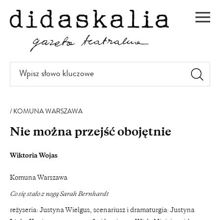
PRZEJDŹ
DO
Men
TREŚCI
Wpisz
słowo
kluczowe
KOMUNA WARSZAWA
Nie można przejść obojętnie
Wiktoria Wojas
Komuna Warszawa
Co się stało z nogą Sarah Bernhardt
reżyseria: Justyna Wielgus, scenariusz i dramaturgia: Justyna