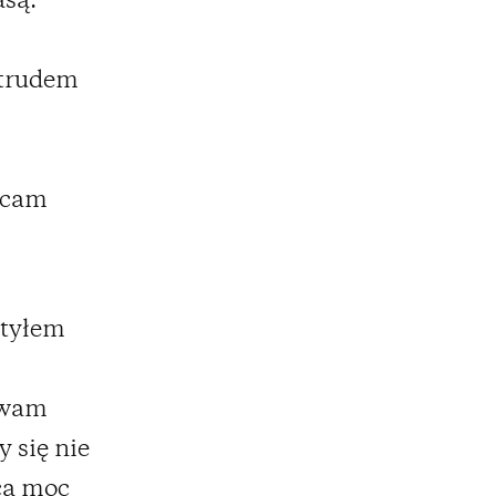
asą.
z trudem
racam
 tyłem
 wam
y się nie
cą moc