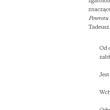
zgarbion
znaczące
Powrotu
Tadeusz 
Od 
zabł
Jest
Wch