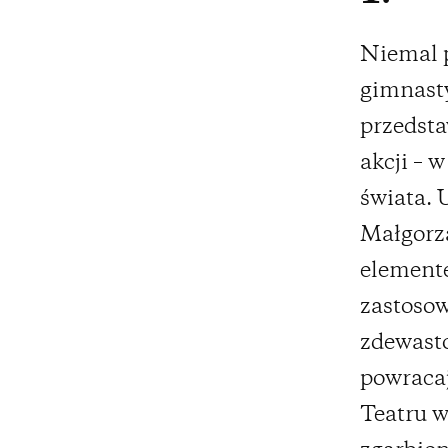
Niemal p
gimnasty
przedsta
akcji – 
świata. 
Małgorza
elemente
zastosow
zdewasto
powracaj
Teatru w