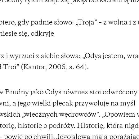
ócony tyłem staje się jakąś bezkształtną m
piero, gdy padnie słowo: „Troja” – z wolna i 
iesie się, odkryje
z i wyrzuci z siebie słowa: „Odys jestem, w
 Troi” (Kantor, 2005, s. 64).
w Brudny jako Odys również stoi odwrócony
ni, a jego wielki plecak przywołuje na myśl
wskich „wiecznych wędrowców”. „Opowiem
orię, historię o podróży. Historię, która nigd
– powie po chwili. Jego słowa mają porażają