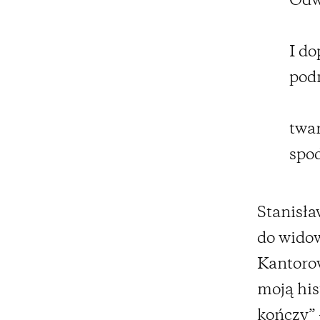
Odwr
I do
podn
twar
spod
Stanisła
do widow
Kantoro
moją hist
kończy” 