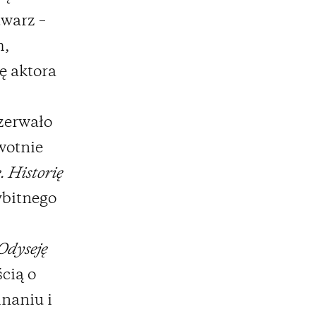
twarz –
m,
ę aktora
zerwało
wotnie
. Historię
ybitnego
Odyseję
cią o
inaniu i