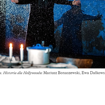
a. Historia dla Hollywoodu
: Mariusz Bonaszewski, Ewa Dałkows