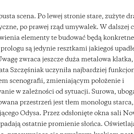
usta scena. Po lewej stronie stare, zużyte d
czne, po prawej rząd umywalek. W dalszej c
wienia elementy te budować będą konkretne
w prologu są jedynie resztkami jakiegoś upadł
Uwagę zwraca jeszcze duża metalowa klatka,
ta Szczęśniak uczyniła najbardziej funkcj
m scenografii, zmieniającym położenie i
anie w zależności od sytuacji. Surowa, uboga
wana przestrzeń jest tłem monologu starca,
ącego Odysa. Przez odsłonięte okna sali N
padają ostatnie promienie słońca. Oświetlaj