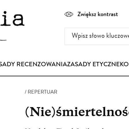
Zwiększ kontrast
Wpisz
słowo
kluczowe
SADY RECENZOWANIA
ZASADY ETYCZNE
KO
REPERTUAR
(Nie)śmiertelnoś