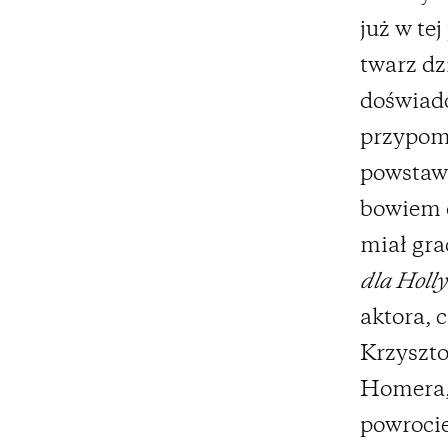
już w te
twarz dz
doświadc
przypomi
powstawa
bowiem 
miał gr
dla Holl
aktora, 
Krzyszto
Homera, 
powrocie