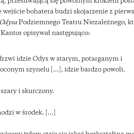
ą, przesuwającą się powolnym krokiem post
 wejście bohatera budzi skojarzenie z pierw
 Odysa
Podziemnego Teatru Niezależnego, kt
Kantor opisywał następująco:
drzwi idzie Odys w starym, potarganym i
oconym szynelu […], idzie bardzo powoli.
 szary i skurczony.
odzi w środek. […]