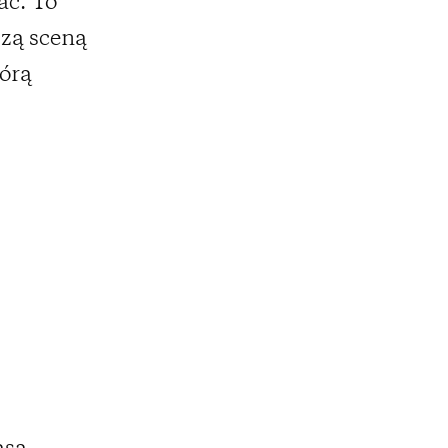
ać. To
szą sceną
órą