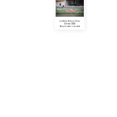
Symfonia Fabryki Ursus
Dźwięki IKEI
Rosyjski teatr w covidzie