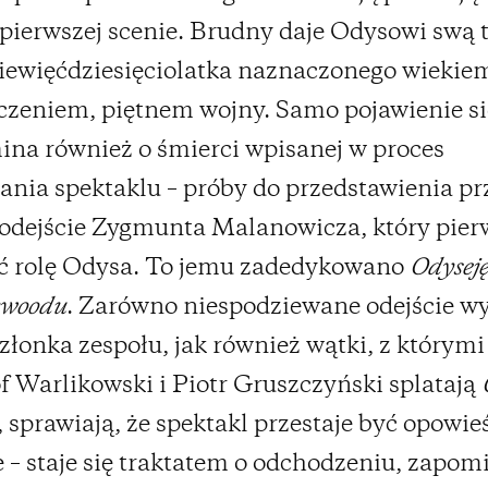
j pierwszej scenie. Brudny daje Odysowi swą 
iewięćdziesięciolatka naznaczonego wiekie
zeniem, piętnem wojny. Samo pojawienie si
na również o śmierci wpisanej w proces
nia spektaklu – próby do przedstawienia pr
odejście Zygmunta Malanowicza, który pier
ać rolę Odysa. To jemu zadedykowano
Odyseję
ywoodu
. Zarówno niespodziewane odejście w
członka zespołu, jak również wątki, z którymi
f Warlikowski i Piotr Gruszczyński splatają
sprawiają, że spektakl przestaje być opowieś
 – staje się traktatem o odchodzeniu, zapom