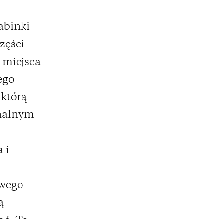
rabinki
zęści
 miejsca
ego
 którą
onalnym
 i
owego
ą