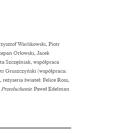
rzysztof Warlikowski, Piotr
zepan Orłowski, Jacek
ata Szczęśniak, współpraca
otr Gruszczyński (współpraca:
żyseria świateł: Felice Ross,
u
Przesłuchanie
: Paweł Edelman