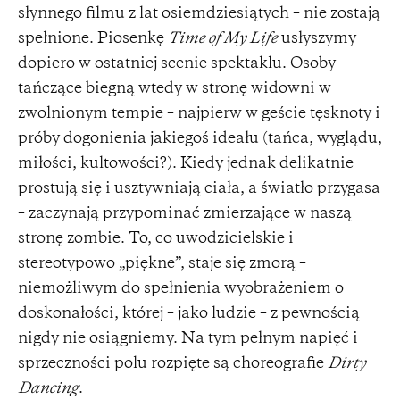
słynnego filmu z lat osiemdziesiątych – nie zostają
spełnione. Piosenkę
Time of My Life
usłyszymy
dopiero w ostatniej scenie spektaklu. Osoby
tańczące biegną wtedy w stronę widowni w
zwolnionym tempie – najpierw w geście tęsknoty i
próby dogonienia jakiegoś ideału (tańca, wyglądu,
miłości, kultowości?). Kiedy jednak delikatnie
prostują się i usztywniają ciała, a światło przygasa
– zaczynają przypominać zmierzające w naszą
stronę zombie. To, co uwodzicielskie i
stereotypowo „piękne”, staje się zmorą –
niemożliwym do spełnienia wyobrażeniem o
doskonałości, której – jako ludzie – z pewnością
nigdy nie osiągniemy. Na tym pełnym napięć i
sprzeczności polu rozpięte są choreografie
Dirty
Dancing
.