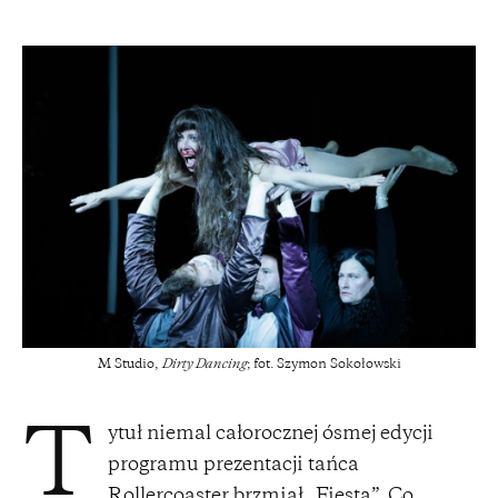
M Studio,
Dirty Dancing
; fot. Szymon Sokołowski
ytuł niemal całorocznej ósmej edycji
T
programu prezentacji tańca
Rollercoaster brzmiał „Fiesta”. Co