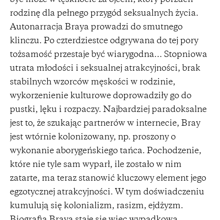
być może w tęsknocie za ojcem, który porzucił
rodzinę dla pełnego przygód seksualnych życia.
Autonarracja Braya prowadzi do smutnego
klinczu. Po czterdziestce odgrywana do tej pory
tożsamość przestaje być wiarygodna… Stopniowa
utrata młodości i seksualnej atrakcyjności, brak
stabilnych wzorców męskości w rodzinie,
wykorzenienie kulturowe doprowadziły go do
pustki, lęku i rozpaczy. Najbardziej paradoksalne
jest to, że szukając partnerów w internecie, Bray
jest wtórnie kolonizowany, np. proszony o
wykonanie aborygeńskiego tańca. Pochodzenie,
które nie tyle sam wyparł, ile zostało w nim
zatarte, ma teraz stanowić kluczowy element jego
egzotycznej atrakcyjności. W tym doświadczeniu
kumulują się kolonializm, rasizm, ejdżyzm.