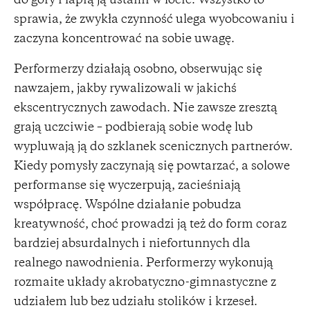
do góry i łapią ją ustami w locie. Wszystko to
sprawia, że zwykła czynność ulega wyobcowaniu i
zaczyna koncentrować na sobie uwagę.
Performerzy działają osobno, obserwując się
nawzajem, jakby rywalizowali w jakichś
ekscentrycznych zawodach. Nie zawsze zresztą
grają uczciwie – podbierają sobie wodę lub
wypluwają ją do szklanek scenicznych partnerów.
Kiedy pomysły zaczynają się powtarzać, a solowe
performanse się wyczerpują, zacieśniają
współpracę. Wspólne działanie pobudza
kreatywność, choć prowadzi ją też do form coraz
bardziej absurdalnych i niefortunnych dla
realnego nawodnienia. Performerzy wykonują
rozmaite układy akrobatyczno-gimnastyczne z
udziałem lub bez udziału stolików i krzeseł.