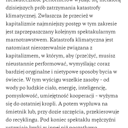
nieskuteczność performerów wydaje się metaforą
dzisiejszych prób zatrzymania katastrofy
klimatycznej. Zwłaszcza że przecież w
kapitalizmie najmniejszy postęp w tym zakresie
jest zaprzepaszczany kolejnym spektakularnym
marnotrawstwem. Katastrofa klimatyczna jest
natomiast nierozerwalnie związana z
kapitalizmem, w którym, aby (prze)żyć, musisz
nieustannie performować, wymyślając coraz
bardziej oryginalne i nietypowe sposoby bycia w
świecie. W tym wyścigu wszelkie zasoby – od
wody po ludzkie ciało, energię, inteligencję,
pomysłowość, umiejętność kooperacji – wyżyma
się do ostatniej kropli. A potem wypluwa na
śmietnik lub, przy dozie szczęścia, przekierowuje
do recyklingu. Pod koniec spektaklu mężczyźni