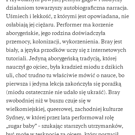
Przywołanym powyżej pełnym gagów i słodyczy
działaniom towarzyszy autobiograficzna narracja.
Uśmiech i lekkość, z którymi jest opowiadana, nie
osłabiają jej ciężaru. Performer ma korzenie
aborygeńskie, jego rodzina doświadczyła
przemocy, kolonizacji, wykorzenienia. Bray jest
biały, a języka przodków uczy się z internetowych
tutoriali. Jedyną aborygeńską tradycją, której
nauczył go ojciec, była kradzież miodu z dzikich
uli, choć trudno tu właściwie mówić o nauce, bo
pierwsza i jedyna lekcja zakończyła się porażką
(miodu ostatecznie nie udało się ukraść). Bray
swobodniej niż w buszu czuje się w
wielkomiejskiej, queerowej, zachodniej kulturze
Sydney, w której przez lata performował rolę
„sugar baby” – szukając starszych utrzymanków,