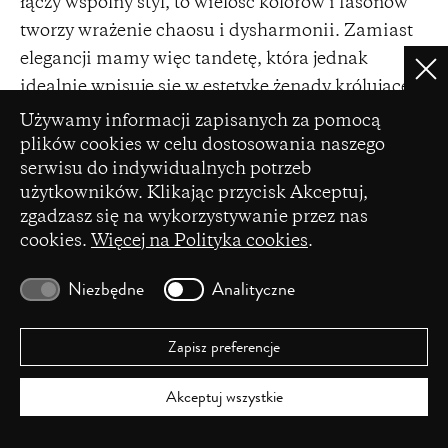
łączy wspólny styl, to wielość kolorów i fasonów
tworzy wrażenie chaosu i dysharmonii. Zamiast
elegancji mamy więc tandetę, która jednak
Clo
idealnie wpisuje się w estetykę żenady królującej
Ustawienia plików cookie
w „brudnym tańcu” celebrowanym w tym
Używamy informacji zapisanych za pomocą
spektaklu.
plików cookies w celu dostosowania naszego
serwisu do indywidualnych potrzeb
Dramaturgia spektaklu oparta jest na
użytkowników. Klikając przycisk Akceptuj,
zderzeniach. Zmysłowy taniec derwiszy w
zgadzasz się na wykorzystywanie przez nas
cookies.
Więcej na Polityka cookies
.
wykonaniu Emílii Polgár wnosi nastrój
skupienia, kontemplacji i podziwu. Performerka
Niezbędne
Analityczne
wiruje powoli na przyciemnionej scenie,
wprawiając w ruch nie tylko ciało, ale też
Zapisz preferencje
czerwoną suknię. Towarzyszą jej przepiękny,
głęboki i melancholijny kobiecy wokal i wolna,
Akceptuj wszystkie
transowa muzyka. Gdy Polgár schodzi ze sceny,
wkraczają na nią zupełnie inne jakości –