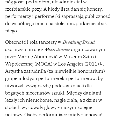
nóg gości pod stołem, układanie ciał w
rzeźbiarskie pozy. A kiedy lista dań się kończy,
performerzy i performerki zapraszają publiczność
do wspólnego tańca na stole oraz parkiecie obok
niego.
Obecność i rola tancerzy w
Breaking Bread
skojarzyła mi się z
Moca dinner
organizowanym
przez Marinę Abramović w Muzeum Sztuki
1
Współczesnej (MOCA) w Los Angeles (2011)
.
Artystka zatrudniła (za niewielkie honorarium)
grupę młodych performerek i performerów, by
utworzyli żywą rzeźbę podczas kolacji dla
bogatych mecenasów sztuki. Między daniami
leżały ich nieruchome, nagie ciała, a z dziur w
stołach wystawały głowy – niczym kolejne
potrawy. Osoby performujące miały zachować