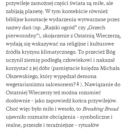
przywileje zamożnej części świata są miłe, ale
zabijają planetę. W tym kontekście również
biblijne konotacje wydarzenia wytwarzane przez
nazwy dań (np. „Rajski ogród” czy „Grzech
pierworodny”), skojarzenie z Ostatnią Wieczerzą,
wydają się wskazywać na religijne i kulturowe
źródła kryzysu klimatycznego. To przecież Bóg
uczynił ziemię podległą człowiekowi i nakazał
korzystać z jej dóbr (pamiętacie księdza Michała
Olszewskiego, który wypędzał demona
2
wegetarianizmu salcesonem?
). Nawiązanie do
Ostatniej Wieczerzy też można rozumieć
dosłownie – jako zapowiedź końca przywilejów.
Choć więc było miło i wesoło, to
Breaking Bread
ujawniło rozmaite obciążenia – symboliczne i
realne, przeszłe i teraźniejsze – rytuałów