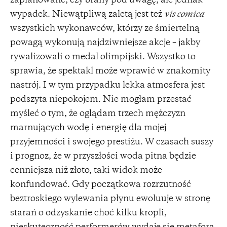
zaplanowane, czy brany pod uwagę, ale jednak
wypadek. Niewątpliwą zaletą jest też
vis comica
wszystkich wykonawców, którzy ze śmiertelną
powagą wykonują najdziwniejsze akcje – jakby
rywalizowali o medal olimpijski. Wszystko to
sprawia, że spektakl może wprawić w znakomity
nastrój. I w tym przypadku lekka atmosfera jest
podszyta niepokojem. Nie mogłam przestać
myśleć o tym, że oglądam trzech mężczyzn
marnujących wodę i energię dla mojej
przyjemności i swojego prestiżu. W czasach suszy
i prognoz, że w przyszłości woda pitna będzie
cenniejsza niż złoto, taki widok może
konfundować. Gdy początkowa rozrzutność
beztroskiego wylewania płynu ewoluuje w stronę
starań o odzyskanie choć kilku kropli,