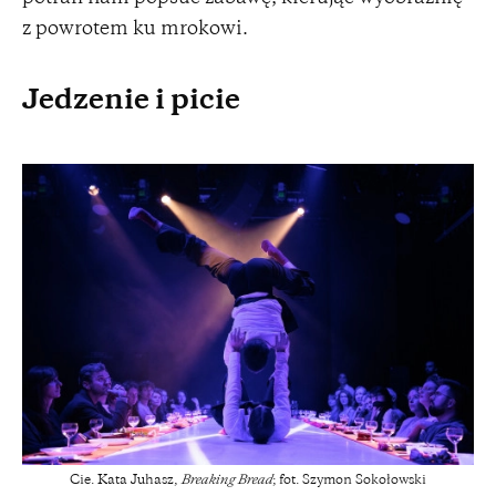
z powrotem ku mrokowi.
Jedzenie i picie
Cie. Kata Juhasz,
Breaking Bread
; fot. Szymon Sokołowski