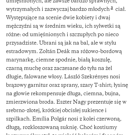
umięśnionych, ale zawsze bardzo sprawnych,
3
wytrzymałych i zazwyczaj bardzo młodych
ciał.
Występujące na scenie dwie kobiety i dwaj
mężczyźni są w średnim wieku, ich sylwetki są
różne: od umięśnionych i szczupłych po nieco
przysadziste. Ubrani są jak na bal, ale w stylu
estradowym. Zoltán Deák ma różowo-bordową
marynarkę, ciemne spodnie, białą koszulę,
czarną muchę oraz zaczesane do tyłu na żel
długie, falowane włosy. László Szekrényes nosi
brązowy garnitur oraz sprany, szary T-shirt; łysinę
na głowie rekompensuje długa, ciemna, bujna,
zmierzwiona broda. Eszter Nagy prezentuje się w
srebrno-złotej, krótkiej obcisłej sukience i
szpilkach. Emília Polgár nosi z kolei czerwoną,
długą, rozkloszowaną suknię. Choć kostiumy