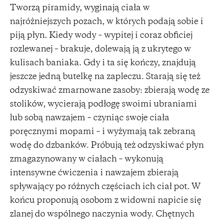
Tworzą piramidy, wyginają ciała w
najróżniejszych pozach, w których podają sobie i
piją płyn. Kiedy wody – wypitej i coraz obficiej
rozlewanej – brakuje, dolewają ją z ukrytego w
kulisach baniaka. Gdy i ta się kończy, znajdują
jeszcze jedną butelkę na zapleczu. Starają się też
odzyskiwać zmarnowane zasoby: zbierają wodę ze
stolików, wycierają podłogę swoimi ubraniami
lub sobą nawzajem – czyniąc swoje ciała
poręcznymi mopami – i wyżymają tak zebraną
wodę do dzbanków. Próbują też odzyskiwać płyn
zmagazynowany w ciałach – wykonują
intensywne ćwiczenia i nawzajem zbierają
spływający po różnych częściach ich ciał pot. W
końcu proponują osobom z widowni napicie się
zlanej do wspólnego naczynia wody. Chętnych