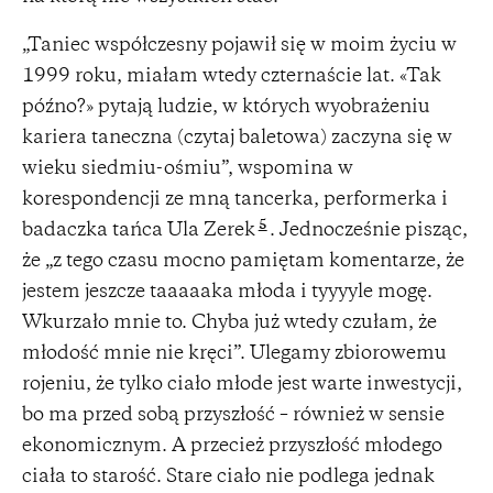
„Taniec współczesny pojawił się w moim życiu w
1999 roku, miałam wtedy czternaście lat. «Tak
późno?» pytają ludzie, w których wyobrażeniu
kariera taneczna (czytaj baletowa) zaczyna się w
wieku siedmiu-ośmiu”, wspomina w
korespondencji ze mną tancerka, performerka i
5
badaczka tańca Ula Zerek
. Jednocześnie pisząc,
że „z tego czasu mocno pamiętam komentarze, że
jestem jeszcze taaaaaka młoda i tyyyyle mogę.
Wkurzało mnie to. Chyba już wtedy czułam, że
młodość mnie nie kręci”. Ulegamy zbiorowemu
rojeniu, że tylko ciało młode jest warte inwestycji,
bo ma przed sobą przyszłość – również w sensie
ekonomicznym. A przecież przyszłość młodego
ciała to starość. Stare ciało nie podlega jednak