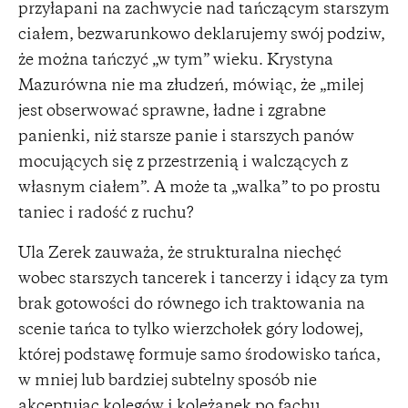
przyłapani na zachwycie nad tańczącym starszym
ciałem, bezwarunkowo deklarujemy swój podziw,
że można tańczyć „w tym” wieku. Krystyna
Mazurówna nie ma złudzeń, mówiąc, że „milej
jest obserwować sprawne, ładne i zgrabne
panienki, niż starsze panie i starszych panów
mocujących się z przestrzenią i walczących z
własnym ciałem”. A może ta „walka” to po prostu
taniec i radość z ruchu?
Ula Zerek zauważa, że strukturalna niechęć
wobec starszych tancerek i tancerzy i idący za tym
brak gotowości do równego ich traktowania na
scenie tańca to tylko wierzchołek góry lodowej,
której podstawę formuje samo środowisko tańca,
w mniej lub bardziej subtelny sposób nie
akceptując kolegów i koleżanek po fachu