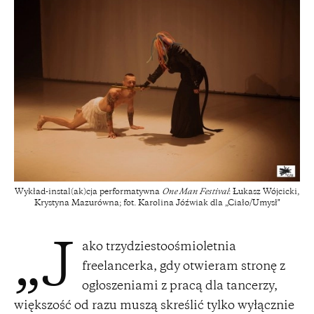
Wykład-instal(ak)cja performatywna
One Man Festival
: Łukasz Wójcicki,
Krystyna Mazurówna; fot. Karolina Jóźwiak dla „Ciało/Umysł"
ako trzydziestoośmioletnia
„J
freelancerka, gdy otwieram stronę z
ogłoszeniami z pracą dla tancerzy,
większość od razu muszą skreślić tylko wyłącznie