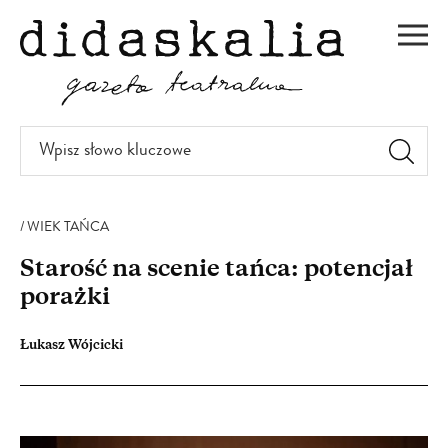
PRZEJDŹ
DO
Men
TREŚCI
Wpisz
słowo
kluczowe
WIEK TAŃCA
Starość na scenie tańca: potencjał
porażki
Łukasz Wójcicki