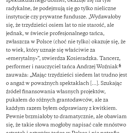
spektakularnego dossier, okazuje się na tyle
radykalne, że podejmują się go tylko nieliczne
instytucje czy prywatne fundusze. „Wydawałoby
się, że trzydzieści osiem lat to nie starość, ale
jednak, w świecie profesjonalnego tańca,
zwłaszcza w Polsce (choć nie tylko) okazuje się, że
to wiek, który uznaje się właściwie za
«emerytalny»”, stwierdza Kosieradzka. Tancerz,
6
performer i nauczyciel tańca Andrzej Woźniak
zauważa: „Mając trzydzieści siedem lat trudno jest
o angaż w poważnych spektaklach […]. Szukając
źródeł finansowania własnych projektów,
pukałem do różnych grantodawców, ale za
każdym razem byłem odprawiany z kwitkiem.
Pewnie brzmiałoby to dramatycznie, ale obawiam
się, że takie słowa mogłoby napisać całe mnóstwo