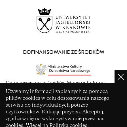
new
window)
(opens
in
a
DOFINANSOWANIE ZE ŚRODKÓW
new
window)
Clo
(opens
Dofinansowano ze środków Ministra Kultury i
in
Ustawienia plików cookie
Dziedzictwa Narodowego pochodzących z Funduszu
Używamy informacji zapisanych za pomocą
a
Promocji Kultury – państwowego funduszu celowego
plików cookies w celu dostosowania naszego
new
serwisu do indywidualnych potrzeb
window)
użytkowników. Klikając przycisk Akceptuj,
zgadzasz się na wykorzystywanie przez nas
cookies.
Więcej na Polityka cookies
.