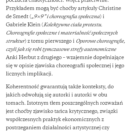
poczucia chaotyczności. Wręcz przeciwnie.
Przykładem mogą być choćby artykuły Christine
de Smedt (
„9×9” i choreografia społeczna
) i
Gabriele Klein (
Kolektywne ciała protestu.
Choreografie społeczne i materialność społecznych
struktur
) z tomu pierwszego i
Oporowe choreografie,
czyli jak się robi tymczasowe strefy autonomiczne
Anki Herbut z drugiego – wzajemnie dopełniające
się w opisie zjawiska choreografii społecznej i jego
licznych implikacji.
Koherentność gwarantują także konteksty, do
jakich odwołują się autorki i autorki w obu
tomach. Istotnym tłem poszczególnych rozważań
jest choćby zjawisko tańca krytycznego, związki
współczesnych praktyk ekonomicznych z
postrzeganiem działalności artystycznej czy