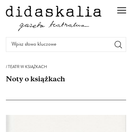
PRZEJDŹ
DO
Men
TREŚCI
Wpisz
słowo
kluczowe
TEATR W KSIĄŻKACH
Noty o książkach