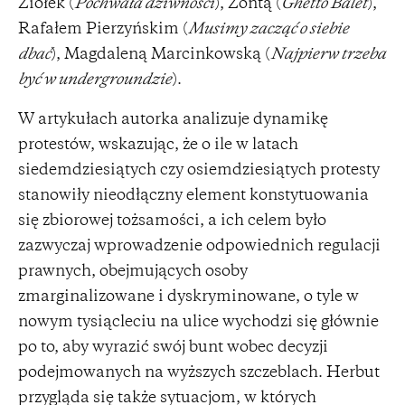
Ziółek (
Pochwała dziwności
), Zontą (
Ghetto Balet
),
Rafałem Pierzyńskim (
Musimy zacząć o siebie
dbać
), Magdaleną Marcinkowską (
Najpierw trzeba
być w undergroundzie
).
W artykułach autorka analizuje dynamikę
protestów, wskazując, że o ile w latach
siedemdziesiątych czy osiemdziesiątych protesty
stanowiły nieodłączny element konstytuowania
się zbiorowej tożsamości, a ich celem było
zazwyczaj wprowadzenie odpowiednich regulacji
prawnych, obejmujących osoby
zmarginalizowane i dyskryminowane, o tyle w
nowym tysiącleciu na ulice wychodzi się głównie
po to, aby wyrazić swój bunt wobec decyzji
podejmowanych na wyższych szczeblach. Herbut
przygląda się także sytuacjom, w których