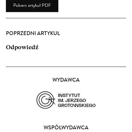
Pobierz artykuł PDF
POPRZEDNI ARTYKUŁ
Odpowiedź
Partnerzy
WYDAWCA
(opens
in
a
WSPÓŁWYDAWCA