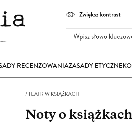
Zwiększ kontrast
Wpisz
słowo
kluczowe
SADY RECENZOWANIA
ZASADY ETYCZNE
KO
TEATR W KSIĄŻKACH
Noty o książkac