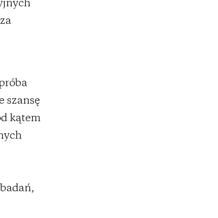
yjnych
sza
 próba
ie szansę
od kątem
żnych
 badań,