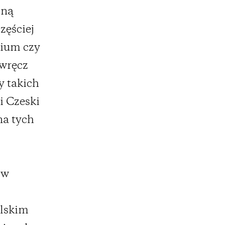
lną
zęściej
rium czy
 wręcz
y takich
i Czeski
na tych
(w
olskim