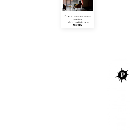
Tango jako maszyna pamięci
Autofikcje
InSzPer: praktykowanie
feedbacku