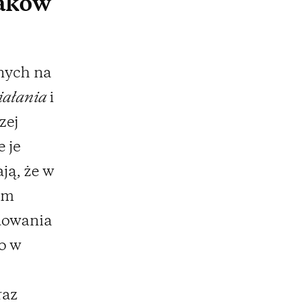
raków
onych na
iałania
i
zej
 je
ją, że w
ym
dowania
o w
raz