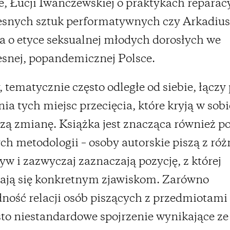
, Łucji Iwanczewskiej o praktykach reparac
esnych sztuk performatywnych czy Arkadiu
a o etyce seksualnej młodych dorosłych we
snej, popandemicznej Polsce.
, tematycznie często odległe od siebie, łączy
nia tych miejsc przecięcia, które kryją w sob
zą zmianę. Książka jest znacząca również p
h metodologii – osoby autorskie piszą z ró
yw i zazwyczaj zaznaczają pozycję, z której
ają się konkretnym zjawiskom. Zarówno
ność relacji osób piszących z przedmiotami
ęsto niestandardowe spojrzenie wynikające ze