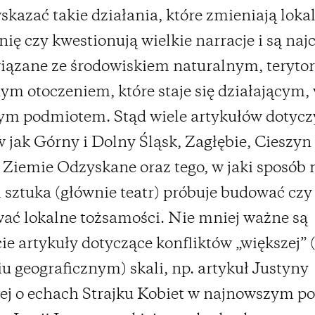
skazać takie działania, które zmieniają loka
ię czy kwestionują wielkie narracje i są najc
wiązane ze środowiskiem naturalnym, teryto
ym otoczeniem, które staje się działającym,
m podmiotem. Stąd wiele artykułów dotycz
 jak Górny i Dolny Śląsk, Zagłębie, Cieszyn 
 Ziemie Odzyskane oraz tego, w jaki sposób 
 sztuka (głównie teatr) próbuje budować czy
ać lokalne tożsamości. Nie mniej ważne są
ie artykuły dotyczące konfliktów „większej” 
u geograficznym) skali, np. artykuł Justyny
ej o echach Strajku Kobiet w najnowszym p