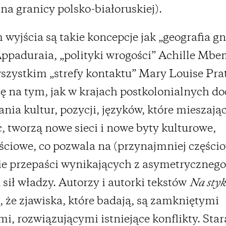
 na granicy polsko-białoruskiej).
wyjścia są takie koncepcje jak „geografia g
ppaduraia, „polityki wrogości” Achille Mbe
szystkim „strefy kontaktu” Mary Louise Prat
ię na tym, jak w krajach postkolonialnych d
nia kultur, pozycji, języków, które mieszając 
, tworzą nowe sieci i nowe byty kulturowe,
ciowe, co pozwala na (przynajmniej części
e przepaści wynikających z asymetrycznego
 sił władzy. Autorzy i autorki tekstów
Na sty
, że zjawiska, które badają, są zamkniętymi
mi, rozwiązującymi istniejące konflikty. Stara