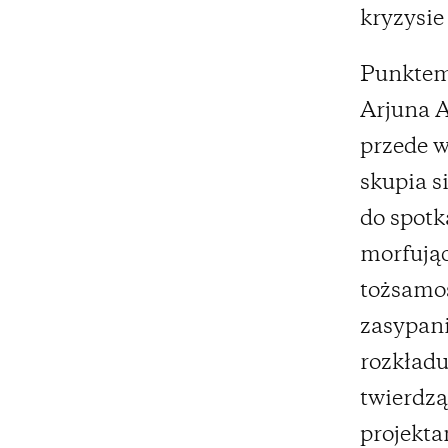
kryzysie
Punktem 
Arjuna A
przede w
skupia s
do spotka
morfując
tożsamoś
zasypani
rozkładu
twierdzą
projekta