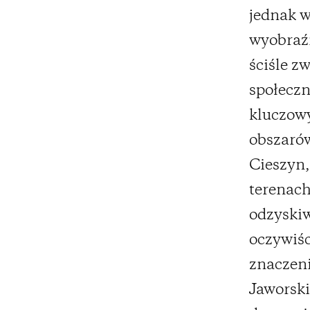
jednak w
wyobraźn
ściśle z
społeczn
kluczowy
obszarów
Cieszyn,
terenach
odzyskiw
oczywiśc
znaczeni
Jaworski