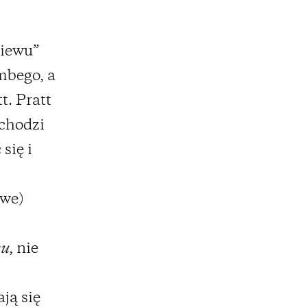
niewu”
mbego, a
t. Pratt
ochodzi
się i
owe)
ku
, nie
ją się