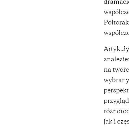
dramacie
współcz
Półtorak
współcze
Artykuły
znalezie
na twórc
wybranyc
perspekt
przygląd
różnorod
jak i cz