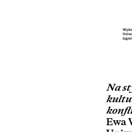
Na st
kultu
konfl
Ewa 