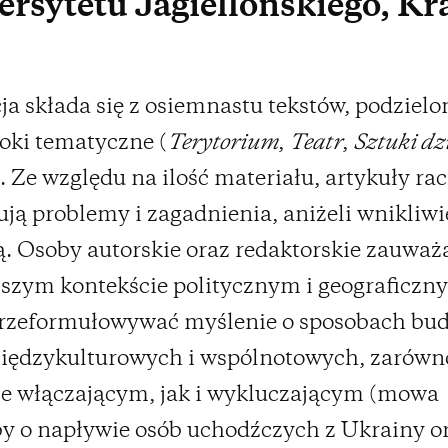
rsytetu Jagiellońskiego, K
ja składa się z osiemnastu tekstów, podziel
loki tematyczne (
Terytorium
,
Teatr
,
Sztuki dz
). Ze względu na ilość materiału, artykuły rac
ują problemy i zagadnienia, aniżeli wnikliwie
ą. Osoby autorskie oraz redaktorskie zauważa
jszym kontekście politycznym i geograficzn
przeformułowywać myślenie o sposobach bu
międzykulturowych i wspólnotowych, zarówn
e włączającym, jak i wykluczającym (mowa
y o napływie osób uchodźczych z Ukrainy o