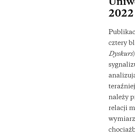
Uniwe
2022
Publikac
cztery b
Dyskurs
sygnaliz
analizuj
teraźnie
należy 
relacji 
wymiarz
chociażb