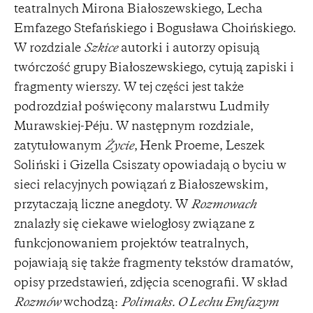
teatralnych Mirona Białoszewskiego, Lecha
Emfazego Stefańskiego i Bogusława Choińskiego.
W rozdziale
Szkice
autorki i autorzy opisują
twórczość grupy Białoszewskiego, cytują zapiski i
fragmenty wierszy. W tej części jest także
podrozdział poświęcony malarstwu Ludmiły
Murawskiej-Péju. W następnym rozdziale,
zatytułowanym
Życie
,
Henk Proeme, Leszek
Soliński i Gizella Csiszaty opowiadają o byciu w
sieci relacyjnych powiązań z Białoszewskim,
przytaczają liczne anegdoty. W
Rozmowach
znalazły się ciekawe wielogłosy związane z
funkcjonowaniem projektów teatralnych,
pojawiają się także fragmenty tekstów dramatów,
opisy przedstawień, zdjęcia scenografii. W skład
Rozmów
wchodzą:
Polimaks. O Lechu Emfazym