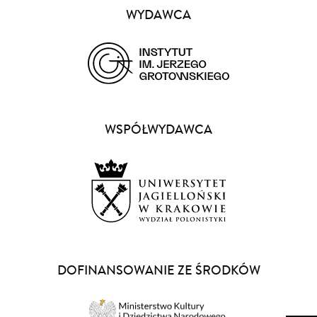
WYDAWCA
(opens
in
a
WSPÓŁWYDAWCA
new
window)
(opens
in
a
DOFINANSOWANIE ZE ŚRODKÓW
new
window)