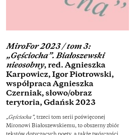
MiroFor 2023 / tom 3:
„Gęściocha”. Białoszewski
nieosobny
, red. Agnieszka
Karpowicz, Igor Piotrowski,
współpraca Agnieszka
Czerniak, słowo/obraz
terytoria, Gdańsk 2023
„Gęściocha”
, trzeci tom serii poświęconej
Mironowi Białoszewskiemu, to obszerny zbiór
tekstów dotyczących poety, a także twórczości