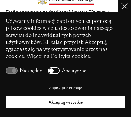
Clo
(opens
Dofinansowano ze środków Ministra Kultury i
in
Ustawienia plików cookie
Dziedzictwa Narodowego pochodzących z Funduszu
Używamy informacji zapisanych za pomocą
a
Promocji Kultury – państwowego funduszu celowego
plików cookies w celu dostosowania naszego
new
serwisu do indywidualnych potrzeb
window)
użytkowników. Klikając przycisk Akceptuj,
zgadzasz się na wykorzystywanie przez nas
cookies.
Więcej na Polityka cookies
.
(opens
Czasopismo zostało dofinansowane ze środków
in
Ministerstwa Nauki i Szkolnictwa Wyższego na
Niezbędne
Analityczne
a
podstawie umowy Nr 86/WCN/2019/1 z dnia 19
new
lipca 2019 r. z pomocy przyznanej w ramach
window)
programu „Wsparcie dla czasopism naukowych”.
Zapisz preferencje
Akceptuj wszystkie