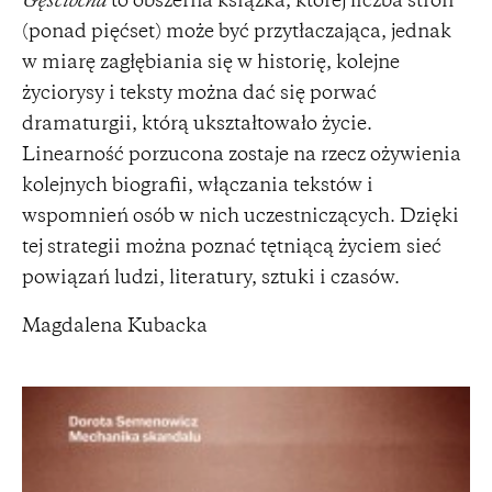
Gęściocha
to obszerna książka, której liczba stron
(ponad pięćset) może być przytłaczająca, jednak
w miarę zagłębiania się w historię, kolejne
życiorysy i teksty można dać się porwać
dramaturgii, którą ukształtowało życie.
Linearność porzucona zostaje na rzecz ożywienia
kolejnych biografii, włączania tekstów i
wspomnień osób w nich uczestniczących. Dzięki
tej strategii można poznać tętniącą życiem sieć
powiązań ludzi, literatury, sztuki i czasów.
Magdalena Kubacka