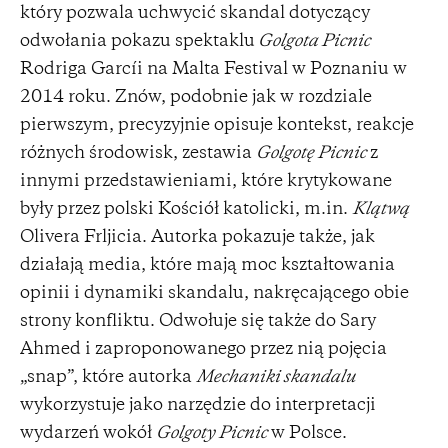
który pozwala uchwycić skandal dotyczący
odwołania pokazu spektaklu
Golgota Picnic
Rodriga Garcíi na Malta Festival w Poznaniu w
2014 roku. Znów, podobnie jak w rozdziale
pierwszym, precyzyjnie opisuje kontekst, reakcje
różnych środowisk, zestawia
Golgotę Picnic
z
innymi przedstawieniami, które krytykowane
były przez polski Kościół katolicki, m.in.
Klątwą
Olivera Frljicia. Autorka pokazuje także, jak
działają media, które mają moc kształtowania
opinii i dynamiki skandalu, nakręcającego obie
strony konfliktu. Odwołuje się także do Sary
Ahmed i zaproponowanego przez nią pojęcia
„snap”, które autorka
Mechaniki skandalu
wykorzystuje jako narzędzie do interpretacji
wydarzeń wokół
Golgoty Picnic
w Polsce.