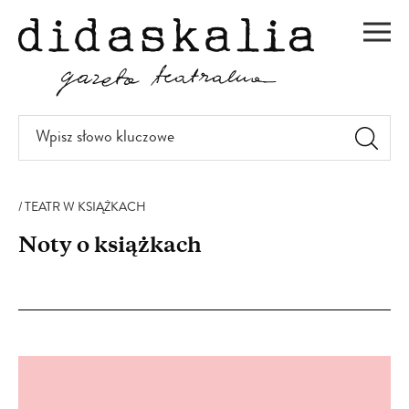
PRZEJDŹ
DO
Men
TREŚCI
Wpisz
słowo
kluczowe
TEATR W KSIĄŻKACH
Noty o książkach