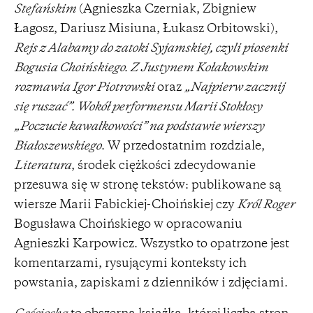
Stefańskim
(Agnieszka Czerniak, Zbigniew
Łagosz, Dariusz Misiuna, Łukasz Orbitowski),
Rejs z Alabamy do zatoki Syjamskiej, czyli piosenki
Bogusia Choińskiego. Z Justynem Kołakowskim
rozmawia Igor Piotrowski
oraz
„Najpierw zacznij
się ruszać”. Wokół performensu Marii Stokłosy
„Poczucie kawałkowości” na podstawie wierszy
Białoszewskiego
. W przedostatnim rozdziale,
Literatura
, środek ciężkości zdecydowanie
przesuwa się w stronę tekstów: publikowane są
wiersze Marii Fabickiej-Choińskiej czy
Król Roger
Bogusława Choińskiego w opracowaniu
Agnieszki Karpowicz. Wszystko to opatrzone jest
komentarzami, rysującymi konteksty ich
powstania, zapiskami z dzienników i zdjęciami.