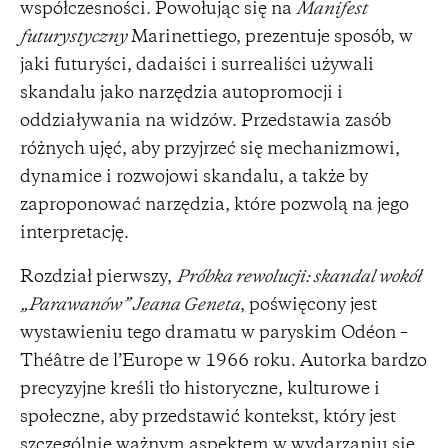
współczesności. Powołując się na
Manifest
futurystyczny
Marinettiego, prezentuje sposób, w
jaki futuryści, dadaiści i surrealiści używali
skandalu jako narzędzia autopromocji i
oddziaływania na widzów. Przedstawia zasób
różnych ujęć, aby przyjrzeć się mechanizmowi,
dynamice i rozwojowi skandalu, a także by
zaproponować narzędzia, które pozwolą na jego
interpretację.
Rozdział pierwszy,
Próbka rewolucji: skandal wokół
„Parawanów” Jeana Geneta
, poświęcony jest
wystawieniu tego dramatu w paryskim Odéon –
Théâtre de l’Europe w 1966 roku. Autorka bardzo
precyzyjne kreśli tło historyczne, kulturowe i
społeczne, aby przedstawić kontekst, który jest
szczególnie ważnym aspektem w wydarzaniu się