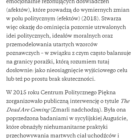
emocjonalnie rezonujących doświadczeń
(afektów), które prowadzą do wymiernych zmian
w polu politycznym (efektów) (2018). Stwarza
więc okazję do ominięcia pozornie utrwalonych
idei politycznych, ideałów moralnych oraz
przemodelowania utartych wzorców
poznawczych – w związku z czym często balansuje
na granicy porażki, którą rozumiem tutaj
dosłownie: jako nieosiągnięcie wyjściowego celu
lub też po prostu brak skuteczności.
W 2015 roku Centrum Politycznego Piękna
zorganizowało publiczną interwencję o tytule
The
Dead Are Coming
(Zmarli nadchodzą​​​)​​​​. Była ona
poprzedzona badaniami w sycylijskiej Auguście,
które obnażyły niehumanitarne praktyki
przechowywania martwych ciał uchodźców i