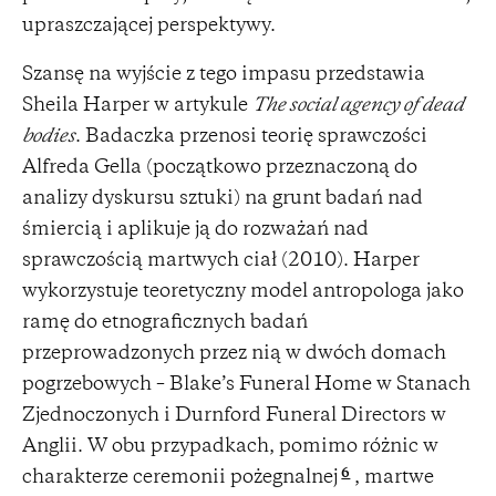
upraszczającej perspektywy.
Szansę na wyjście z tego impasu przedstawia
Sheila Harper w artykule
The social agency of dead
bodies
. Badaczka przenosi teorię sprawczości
Alfreda Gella (początkowo przeznaczoną do
analizy dyskursu sztuki) na grunt badań nad
śmiercią i aplikuje ją do rozważań nad
sprawczością martwych ciał (2010). Harper
wykorzystuje teoretyczny model antropologa jako
ramę do etnograficznych badań
przeprowadzonych przez nią w dwóch domach
pogrzebowych – Blake’s Funeral Home w Stanach
Zjednoczonych i Durnford Funeral Directors w
Anglii. W obu przypadkach, pomimo różnic w
6
charakterze ceremonii pożegnalnej
, martwe