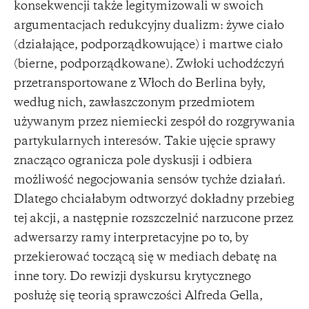
konsekwencji także legitymizowali w swoich
argumentacjach redukcyjny dualizm: żywe ciało
(działające, podporządkowujące) i martwe ciało
(bierne, podporządkowane). Zwłoki uchodźczyń
przetransportowane z Włoch do Berlina były,
według nich, zawłaszczonym przedmiotem
używanym przez niemiecki zespół do rozgrywania
partykularnych interesów. Takie ujęcie sprawy
znacząco ogranicza pole dyskusji i odbiera
możliwość negocjowania sensów tychże działań.
Dlatego chciałabym odtworzyć dokładny przebieg
tej akcji, a następnie rozszczelnić narzucone przez
adwersarzy ramy interpretacyjne po to, by
przekierować toczącą się w mediach debatę na
inne tory. Do rewizji dyskursu krytycznego
posłużę się teorią sprawczości Alfreda Gella,