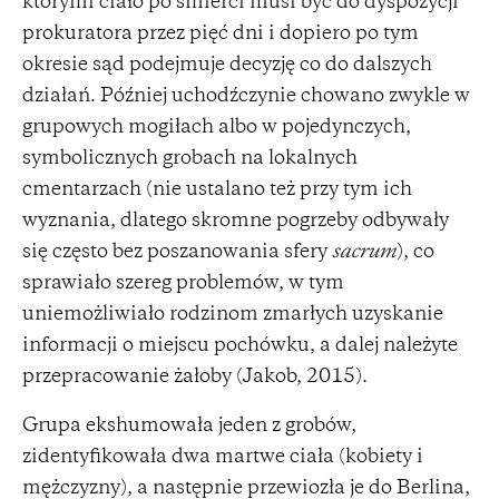
którymi ciało po śmierci musi być do dyspozycji
prokuratora przez pięć dni i dopiero po tym
okresie sąd podejmuje decyzję co do dalszych
działań. Później uchodźczynie chowano zwykle w
grupowych mogiłach albo w pojedynczych,
symbolicznych grobach na lokalnych
cmentarzach (nie ustalano też przy tym ich
wyznania, dlatego skromne pogrzeby odbywały
się często bez poszanowania sfery
sacrum
), co
sprawiało szereg problemów, w tym
uniemożliwiało rodzinom zmarłych uzyskanie
informacji o miejscu pochówku, a dalej należyte
przepracowanie żałoby (Jakob, 2015).
Grupa ekshumowała jeden z grobów,
zidentyfikowała dwa martwe ciała (kobiety i
mężczyzny), a następnie przewiozła je do Berlina,