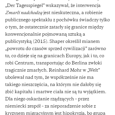
„Der Tagesspiegel” wskazywał, że interwencja
Zmarli nadchodzą
jest nieskuteczna, a robienie
publicznego spektaklu z pochówku świadczy tylko
o tym, że ostatecznie zatarły się granice między
konwencjonalnie pojmowaną sztuką a
publicystyką (2015). Shaper określił mianem
„powrotu do czasów sprzed cywilizacji” zarówno
to, co dzieje się na granicach Europy, jak i to, co
robi Centrum, transportując do Berlina zwłoki
tragicznie zmarłych. Reinhard Mohr w „Welt”
ubolewał nad tym, że współcześnie nie ma
takiego nieszczęścia, na którym nie dałoby się
zbić kapitału i martwe ciała nie są tu wyjątkiem.
Dla niego oskarżanie rządzących – przez
niemiecki zespół – za nieporadzenie sobie z
kryzysem migracyjnym jest hipokryzją, bo grupa