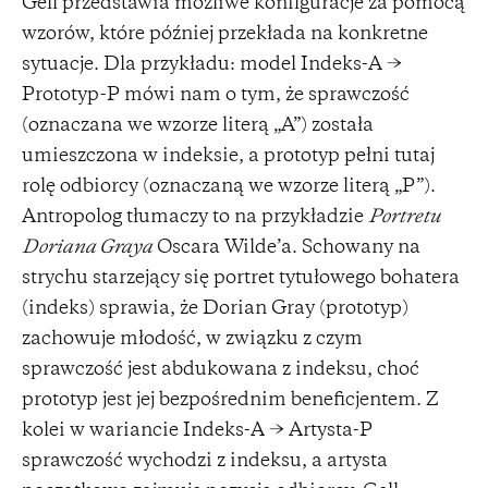
Gell przedstawia możliwe konfiguracje za pomocą
wzorów, które później przekłada na konkretne
sytuacje. Dla przykładu: model Indeks-A →
Prototyp-P mówi nam o tym, że sprawczość
(oznaczana we wzorze literą „A”) została
umieszczona w indeksie, a prototyp pełni tutaj
rolę odbiorcy (oznaczaną we wzorze literą „P”).
Antropolog tłumaczy to na przykładzie
Portretu
Doriana Graya
Oscara Wilde’a. Schowany na
strychu starzejący się portret tytułowego bohatera
(indeks) sprawia, że Dorian Gray (prototyp)
zachowuje młodość, w związku z czym
sprawczość jest abdukowana z indeksu, choć
prototyp jest jej bezpośrednim beneficjentem. Z
kolei w wariancie Indeks-A → Artysta-P
sprawczość wychodzi z indeksu, a artysta