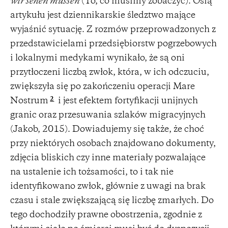
wir sehen müssen
(To, co musimy zobaczyć). Osią
artykułu jest dziennikarskie śledztwo mające
wyjaśnić sytuację. Z rozmów przeprowadzonych z
przedstawicielami przedsiębiorstw pogrzebowych
i lokalnymi medykami wynikało, że są oni
przytłoczeni liczbą zwłok, która, w ich odczuciu,
zwiększyła się po zakończeniu operacji Mare
2
Nostrum
i jest efektem fortyfikacji unijnych
granic oraz przesuwania szlaków migracyjnych
(Jakob, 2015). Dowiadujemy się także, że choć
przy niektórych osobach znajdowano dokumenty,
zdjęcia bliskich czy inne materiały pozwalające
na ustalenie ich tożsamości, to i tak nie
identyfikowano zwłok, głównie z uwagi na brak
czasu i stale zwiększającą się liczbę zmarłych. Do
tego dochodziły prawne obostrzenia, zgodnie z