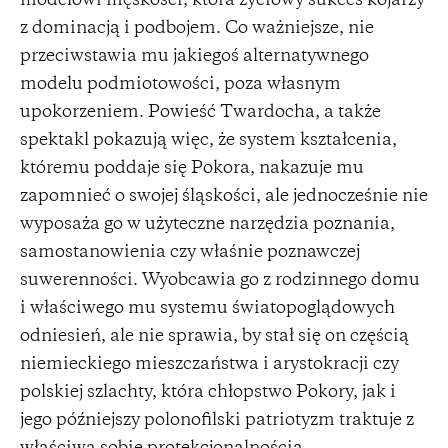
modelowi męskości, która życiowy sukces kojarzy
z dominacją i podbojem. Co ważniejsze, nie
przeciwstawia mu jakiegoś alternatywnego
modelu podmiotowości, poza własnym
upokorzeniem. Powieść Twardocha, a także
spektakl pokazują więc, że system kształcenia,
któremu poddaje się Pokora, nakazuje mu
zapomnieć o swojej śląskości, ale jednocześnie nie
wyposaża go w użyteczne narzędzia poznania,
samostanowienia czy właśnie poznawczej
suwerenności. Wyobcawia go z rodzinnego domu
i właściwego mu systemu światopoglądowych
odniesień, ale nie sprawia, by stał się on częścią
niemieckiego mieszczaństwa i arystokracji czy
polskiej szlachty, która chłopstwo Pokory, jak i
jego późniejszy polonofilski patriotyzm traktuje z