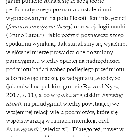
jakim punkcie stykają się ze sobą teorie
performatycznego poznania z ustaleniami
wypracowanymi na polu filozofii feministycznej
(
feminist standpoint theory
) oraz socjologii nauki
(Bruno Latour) i jakie pożytki poznawcze z tego
spotkania wynikają. Jak staraliśmy się wyjaśnić,
w głównej mierze prowadzą one do zmiany
paradygmatu wiedzy opartej na nadrzędności
podmiotu badań wobec podległego przedmiotu,
albo mówiąc inaczej, paradygmatu „wiedzy że”
(jak mówił na polskim gruncie Ryszard Nycz,
2017, s. 11), albo w języku angielskim
knowing
about
), na paradygmat wiedzy powstającej we
wzajemnej relacji wielu podmiotów, które się
współstwarzają w ramach interakcji, czyli
knowing with
(„wiedza z”) . Dlatego też, nawet w