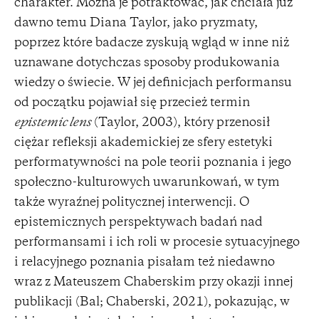
charakter. Można je potraktować, jak chciała już
dawno temu Diana Taylor, jako pryzmaty,
poprzez które badacze zyskują wgląd w inne niż
uznawane dotychczas sposoby produkowania
wiedzy o świecie. W jej definicjach performansu
od początku pojawiał się przecież termin
epistemic lens
(Taylor, 2003), który przenosił
ciężar refleksji akademickiej ze sfery estetyki
performatywności na pole teorii poznania i jego
społeczno-kulturowych uwarunkowań, w tym
także wyraźnej politycznej interwencji. O
epistemicznych perspektywach badań nad
performansami i ich roli w procesie sytuacyjnego
i relacyjnego poznania pisałam też niedawno
wraz z Mateuszem Chaberskim przy okazji innej
publikacji (Bal; Chaberski, 2021), pokazując, w