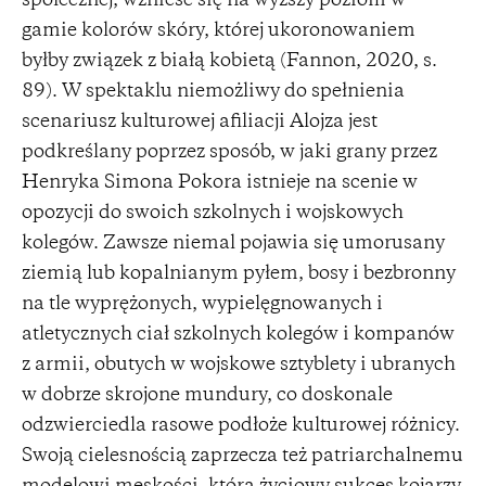
społecznej, wznieść się na wyższy poziom w
gamie kolorów skóry, której ukoronowaniem
byłby związek z białą kobietą (Fannon, 2020, s.
89). W spektaklu niemożliwy do spełnienia
scenariusz kulturowej afiliacji Alojza jest
podkreślany poprzez sposób, w jaki grany przez
Henryka Simona Pokora istnieje na scenie w
opozycji do swoich szkolnych i wojskowych
kolegów. Zawsze niemal pojawia się umorusany
ziemią lub kopalnianym pyłem, bosy i bezbronny
na tle wyprężonych, wypielęgnowanych i
atletycznych ciał szkolnych kolegów i kompanów
z armii, obutych w wojskowe sztyblety i ubranych
w dobrze skrojone mundury, co doskonale
odzwierciedla rasowe podłoże kulturowej różnicy.
Swoją cielesnością zaprzecza też patriarchalnemu