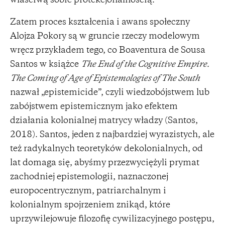
właściwą sobie protekcjonalnością.
Zatem proces kształcenia i awans społeczny
Alojza Pokory są w gruncie rzeczy modelowym
wręcz przykładem tego, co Boaventura de Sousa
Santos w książce
The End of the Cognitive Empire.
The Coming of Age of Epistemologies of The South
nazwał „epistemicide”, czyli wiedzobójstwem lub
zabójstwem epistemicznym jako efektem
działania kolonialnej matrycy władzy (Santos,
2018). Santos, jeden z najbardziej wyrazistych, ale
też radykalnych teoretyków dekolonialnych, od
lat domaga się, abyśmy przezwyciężyli prymat
zachodniej epistemologii, naznaczonej
europocentrycznym, patriarchalnym i
kolonialnym spojrzeniem znikąd, które
uprzywilejowuje filozofię cywilizacyjnego postępu,