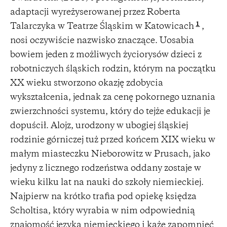
adaptacji wyreżyserowanej przez Roberta
1
Talarczyka w Teatrze Śląskim w Katowicach
,
nosi oczywiście nazwisko znaczące. Uosabia
bowiem jeden z możliwych życiorysów dzieci z
robotniczych śląskich rodzin, którym na początku
XX wieku stworzono okazję zdobycia
wykształcenia, jednak za cenę pokornego uznania
zwierzchności systemu, który do tejże edukacji je
dopuścił. Alojz, urodzony w ubogiej śląskiej
rodzinie górniczej tuż przed końcem XIX wieku w
małym miasteczku Nieborowitz w Prusach, jako
jedyny z licznego rodzeństwa oddany zostaje w
wieku kilku lat na nauki do szkoły niemieckiej.
Najpierw na krótko trafia pod opiekę księdza
Scholtisa, który wyrabia w nim odpowiednią
znajomość języka niemieckiego i każe zapomnieć