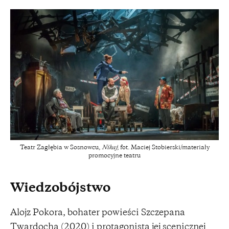
Teatr Zagłębia w Sosnowcu,
Nikaj
; fot. Maciej Stobierski/materiały
promocyjne teatru
Wiedzobójstwo
Alojz Pokora, bohater powieści Szczepana
Twardocha (2020) i protagonista jej scenicznej