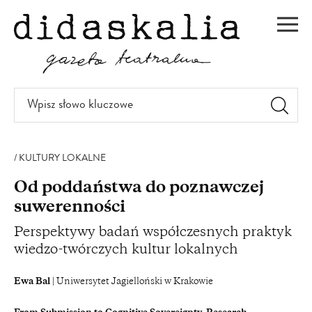
PRZEJDŹ
DO
Men
TREŚCI
Wpisz
słowo
kluczowe
KULTURY LOKALNE
Od poddaństwa do poznawczej
suwerenności
Perspektywy badań współczesnych praktyk
wiedzo-twórczych kultur lokalnych
Ewa Bal
| Uniwersytet Jagielloński w Krakowie