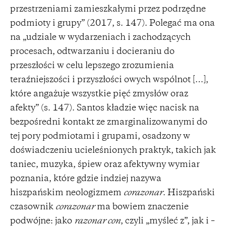
przestrzeniami zamieszkałymi przez podrzędne
podmioty i grupy” (2017, s. 147). Polegać ma ona
na „udziale w wydarzeniach i zachodzących
procesach, odtwarzaniu i docieraniu do
przeszłości w celu lepszego zrozumienia
teraźniejszości i przyszłości owych wspólnot […],
które angażuje wszystkie pięć zmysłów oraz
afekty” (s. 147). Santos kładzie więc nacisk na
bezpośredni kontakt ze zmarginalizowanymi do
tej pory podmiotami i grupami, osadzony w
doświadczeniu ucieleśnionych praktyk, takich jak
taniec, muzyka, śpiew oraz afektywny wymiar
poznania, które gdzie indziej nazywa
hiszpańskim neologizmem
corazonar
. Hiszpański
czasownik
corazonar
ma bowiem znaczenie
podwójne: jako
razonar con
, czyli „myśleć z”, jak i –