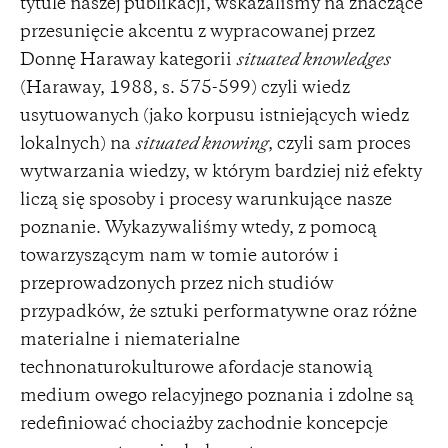
tytule naszej publikacji, wskazaliśmy na znaczące
przesunięcie akcentu z wypracowanej przez
Donnę Haraway kategorii
situated knowledges
(Haraway, 1988, s. 575-599) czyli wiedz
usytuowanych (jako korpusu istniejących wiedz
lokalnych) na
situated knowing
, czyli sam proces
wytwarzania wiedzy, w którym bardziej niż efekty
liczą się sposoby i procesy warunkujące nasze
poznanie. Wykazywaliśmy wtedy, z pomocą
towarzyszącym nam w tomie autorów i
przeprowadzonych przez nich studiów
przypadków, że sztuki performatywne oraz różne
materialne i niematerialne
technonaturokulturowe afordacje stanowią
medium owego relacyjnego poznania i zdolne są
redefiniować chociażby zachodnie koncepcje