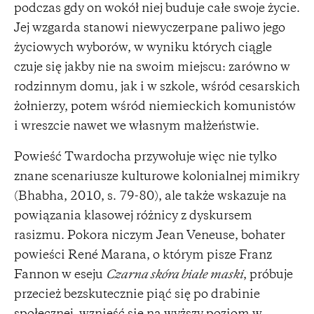
podczas gdy on wokół niej buduje całe swoje życie.
Jej wzgarda stanowi niewyczerpane paliwo jego
życiowych wyborów, w wyniku których ciągle
czuje się jakby nie na swoim miejscu: zarówno w
rodzinnym domu, jak i w szkole, wśród cesarskich
żołnierzy, potem wśród niemieckich komunistów
i wreszcie nawet we własnym małżeństwie.
Powieść Twardocha przywołuje więc nie tylko
znane scenariusze kulturowe kolonialnej mimikry
(Bhabha, 2010, s. 79-80), ale także wskazuje na
powiązania klasowej różnicy z dyskursem
rasizmu. Pokora niczym Jean Veneuse, bohater
powieści René Marana, o którym pisze Franz
Fannon w eseju
Czarna skóra białe maski
, próbuje
przecież bezskutecznie piąć się po drabinie