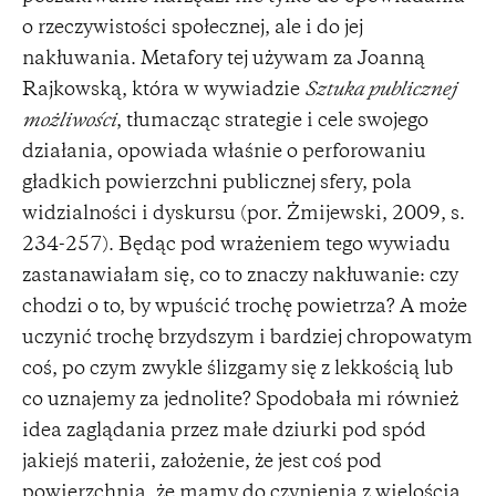
o rzeczywistości społecznej, ale i do jej
nakłuwania. Metafory tej używam za Joanną
Rajkowską, która w wywiadzie
Sztuka publicznej
możliwości
, tłumacząc strategie i cele swojego
działania, opowiada właśnie o perforowaniu
gładkich powierzchni publicznej sfery, pola
widzialności i dyskursu (por. Żmijewski, 2009, s.
234-257). Będąc pod wrażeniem tego wywiadu
zastanawiałam się, co to znaczy nakłuwanie: czy
chodzi o to, by wpuścić trochę powietrza? A może
uczynić trochę brzydszym i bardziej chropowatym
coś, po czym zwykle ślizgamy się z lekkością lub
co uznajemy za jednolite? Spodobała mi również
idea zaglądania przez małe dziurki pod spód
jakiejś materii, założenie, że jest coś pod
powierzchnią, że mamy do czynienia z wielością