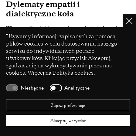
Dylematy empatii i
dialektyczne koła
Clo
W szczególności interesują nas doświadczenia,
Ustawienia plików cookie
Używamy informacji zapisanych za pomocą
które angażują co najmniej dwa poziomy:
plików cookies w celu dostosowania naszego
społeczny, związany z układem politycznych,
serwisu do indywidualnych potrzeb
historycznych, kulturowych znaczeń i napięć,
użytkowników. Klikając przycisk Akceptuj,
oraz subiektywny, psychologiczny: związany z
zgadzasz się na wykorzystywanie przez nas
przeżyciem osoby, która przepuszcza daną
cookies.
Więcej na Polityka cookies
.
sytuację przez swoją wrażliwość, pamięć, ciało,
Niezbędne
Analityczne
sposób rozumienia, wyobraźnię.
Przykładów dostarcza powstały w 2016 roku (i od
Zapisz preferencje
tego czasu rozwijany) spektakl
Empatia
. Punktem
wyjścia do jego realizacji było nasze
Akceptuj wszystkie
zainteresowanie samym pojęciem, które
ekspansywnie przekraczając granice dyskursu