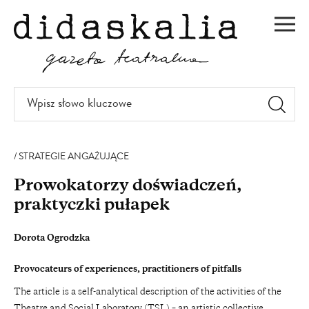
PRZEJDŹ
DO
Men
TREŚCI
Wpisz
słowo
kluczowe
STRATEGIE ANGAŻUJĄCE
Prowokatorzy doświadczeń,
praktyczki pułapek
Dorota Ogrodzka
Provocateurs of experiences, practitioners of pitfalls
The article is a self-analytical description of the activities of the
Theatre and Social Laboratory (TSL) – an artistic collective