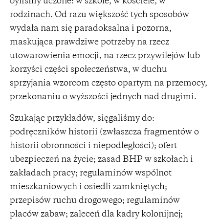
byliśmy uczone: w szkole, w kościele, w
rodzinach. Od razu większość tych sposobów
wydała nam się paradoksalna i pozorna,
maskująca prawdziwe potrzeby na rzecz
utowarowienia emocji, na rzecz przywilejów lub
korzyści części społeczeństwa, w duchu
sprzyjania wzorcom często opartym na przemocy,
przekonaniu o wyższości jednych nad drugimi.
Szukając przykładów, sięgaliśmy do:
podręczników historii (zwłaszcza fragmentów o
historii obronności i niepodległości); ofert
ubezpieczeń na życie; zasad BHP w szkołach i
zakładach pracy; regulaminów wspólnot
mieszkaniowych i osiedli zamkniętych;
przepisów ruchu drogowego; regulaminów
placów zabaw; zaleceń dla kadry kolonijnej;