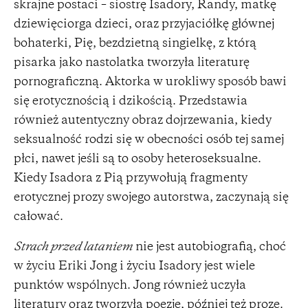
skrajne postaci – siostrę Isadory, Randy, matkę
dziewięciorga dzieci, oraz przyjaciółkę głównej
bohaterki, Pię, bezdzietną singielkę, z którą
pisarka jako nastolatka tworzyła literaturę
pornograficzną. Aktorka w urokliwy sposób bawi
się erotycznością i dzikością. Przedstawia
również autentyczny obraz dojrzewania, kiedy
seksualność rodzi się w obecności osób tej samej
płci, nawet jeśli są to osoby heteroseksualne.
Kiedy Isadora z Pią przywołują fragmenty
erotycznej prozy swojego autorstwa, zaczynają się
całować.
Strach przed lataniem
nie jest autobiografią, choć
w życiu Eriki Jong i życiu Isadory jest wiele
punktów wspólnych. Jong również uczyła
literatury oraz tworzyła poezję, później też prozę.