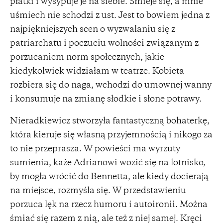
płatki i wysypuje je na siebie. Śmieje się, a mnie
uśmiech nie schodzi z ust. Jest to bowiem jedna z
najpiękniejszych scen o wyzwalaniu się z
patriarchatu i poczuciu wolności związanym z
porzucaniem norm społecznych, jakie
kiedykolwiek widziałam w teatrze. Kobieta
rozbiera się do naga, wchodzi do umownej wanny
i konsumuje na zmianę słodkie i słone potrawy.
Nieradkiewicz stworzyła fantastyczną bohaterkę,
która kieruje się własną przyjemnością i nikogo za
to nie przeprasza. W powieści ma wyrzuty
sumienia, każe Adrianowi wozić się na lotnisko,
by mogła wrócić do Bennetta, ale kiedy docierają
na miejsce, rozmyśla się. W przedstawieniu
porzuca lęk na rzecz humoru i autoironii. Można
śmiać się razem z nią, ale też z niej samej. Kręci