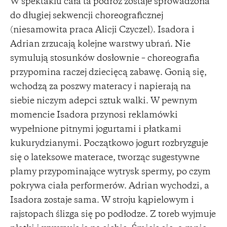
W spektaklu cała ta podróż zostaje sprowadzona
do długiej sekwencji choreograficznej
(niesamowita praca Alicji Czyczel). Isadora i
Adrian zrzucają kolejne warstwy ubrań. Nie
symulują stosunków dosłownie – choreografia
przypomina raczej dziecięcą zabawę. Gonią się,
wchodzą za poszwy materacy i napierają na
siebie niczym adepci sztuk walki. W pewnym
momencie Isadora przynosi reklamówki
wypełnione pitnymi jogurtami i płatkami
kukurydzianymi. Początkowo jogurt rozbryzguje
się o lateksowe materace, tworząc sugestywne
plamy przypominające wytrysk spermy, po czym
pokrywa ciała performerów. Adrian wychodzi, a
Isadora zostaje sama. W stroju kąpielowym i
rajstopach ślizga się po podłodze. Z toreb wyjmuje