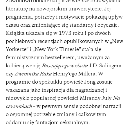
Zawodowo bohaterka pisze wiersze oraz wykłada
literaturę na nowojorskim uniwersytecie. Jej
pragnienia, potrzeby i motywacje pokazują upływ
czasu oraz zmieniające się standardy i obyczaje.
Książka ukazała się w 1973 roku i po dwóch
pochlebnych recenzjach opublikowanych w „New
Yorkerze” i „New York Timesie” stała się
feministycznym bestsellerem, uważanym za
kobiecą wersję
Buszującego w zbożu
J.D. Salingera
czy
Zwrotnika Raka
Henry’ego Millera. W
programie do spektaklu powieść Jong zostaje
wskazana jako inspiracja dla nagradzanej i
niezwykle popularnej powieści Mirandy July
Na
czworakach
– w pewnym sensie podobnej narracji
o ogromnej potrzebie zmiany i całkowitym
oddaniu się fantazjom seksualnym.