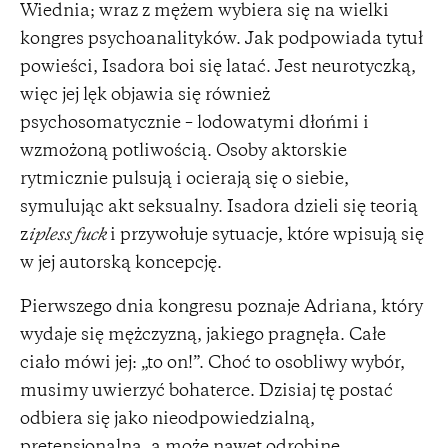
Wiednia; wraz z mężem wybiera się na wielki
kongres psychoanalityków. Jak podpowiada tytuł
powieści, Isadora boi się latać. Jest neurotyczką,
więc jej lęk objawia się również
psychosomatycznie – lodowatymi dłońmi i
wzmożoną potliwością. Osoby aktorskie
rytmicznie pulsują i ocierają się o siebie,
symulując akt seksualny. Isadora dzieli się teorią
z
ipless fuck
i przywołuje sytuacje, które wpisują się
w jej autorską koncepcję.
Pierwszego dnia kongresu poznaje Adriana, który
wydaje się mężczyzną, jakiego pragnęła. Całe
ciało mówi jej: „to on!”. Choć to osobliwy wybór,
musimy uwierzyć bohaterce. Dzisiaj tę postać
odbiera się jako nieodpowiedzialną,
pretensjonalną, a może nawet odrobinę