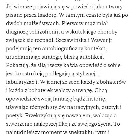
Jej wiersze pojawiają się w powieści jako utwory
pisane przez Isadorę. W tamtym czasie była już po
dwóch małżeństwach. Pierwszy mąż miał
diagnozę schizofrenii, a wskutek jego choroby
związek się rozpadł. Szczawińska i Wawer jr
podejmują ten autobiograficzny kontekst,
uruchamiając strategię bliską autofikcji.
Pokazują, że siłą rzeczy każda opowieść o sobie
jest konstrukcją podlegającą stylizacji i
fabularyzacji. W jednej ze scen każdy z bohaterów
i każda z bohaterek walczy o uwagę. Chcą
opowiedzieć swoją fantazję bądź historię,
używając różnych stylów narracyjnych, estetyk i
poetyk. Przekrzykują się nawzajem, walcząc o
stworzenie najlepszej fikcji ze swojego życia. To
najnudniejszy moment w spektaklu; rytm i