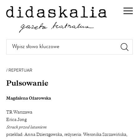
PRZEJDŹ
DO
Men
TREŚCI
Wpisz
słowo
kluczowe
REPERTUAR
Pulsowanie
Magdalena Ożarowska
TR Warszawa
Erica Jong
Strach przed lataniem
przekład: Anna Dzierzgowska, reżyseria: Weronika Szczawińska,