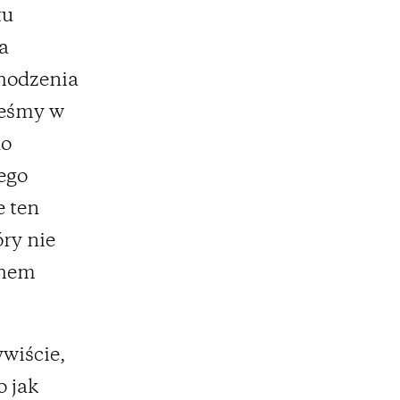
tu
a
chodzenia
teśmy w
do
ego
e ten
ry nie
chem
ywiście,
o jak