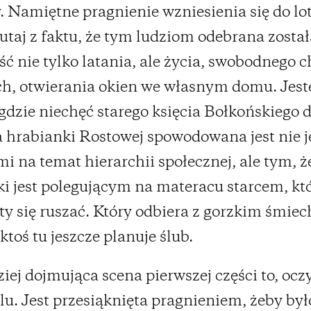
 Namiętne pragnienie wzniesienia się do lo
utaj z faktu, że tym ludziom odebrana został
ć nie tylko latania, ale życia, swobodnego 
ch, otwierania okien we własnym domu. Jes
 gdzie niechęć starego księcia Bołkońskiego 
a hrabianki Rostowej spowodowana jest nie j
i na temat hierarchii społecznej, ale tym, ż
i jest polegującym na materacu starcem, któ
y się ruszać. Który odbiera z gorzkim śmie
ktoś tu jeszcze planuje ślub.
iej dojmująca scena pierwszej części to, ocz
lu. Jest przesiąknięta pragnieniem, żeby był