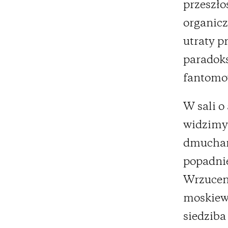
przeszło
organicz
utraty p
paradoks
fantomow
W sali o
widzimy 
dmuchane
popadnie
Wrzuceni
moskiew
siedziba