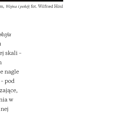
um,
Wojna i pokój
; fot. Wilfried Hösl
okoju
u
j skali –
h
e nagle
 – pod
zające,
nia w
lnej