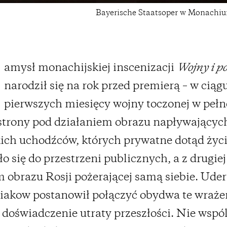
Bayerische Staatsoper w Monachi
amysł monachijskiej inscenizacji
Wojny i p
narodził się na rok przed premierą – w ciąg
pierwszych miesięcy wojny toczonej w pełne
 strony pod działaniem obrazu napływającyc
ich uchodźców, których prywatne dotąd życi
ło się do przestrzeni publicznych, a z drugiej
obrazu Rosji pożerającej samą siebie. Uder
iakow postanowił połączyć obydwa te wraże
 doświadczenie utraty przeszłości. Nie wspó