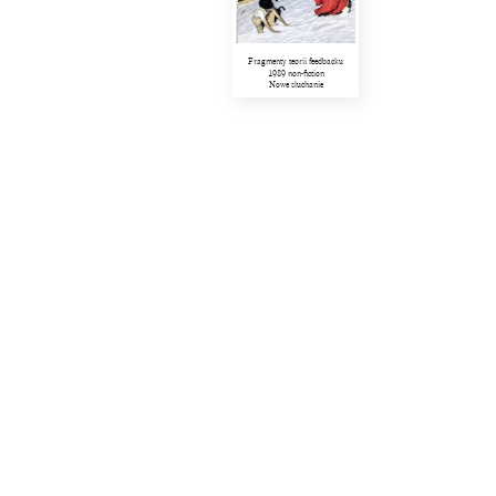
Fragmenty teorii feedbacku
1989 non-fiction
Nowe słuchanie