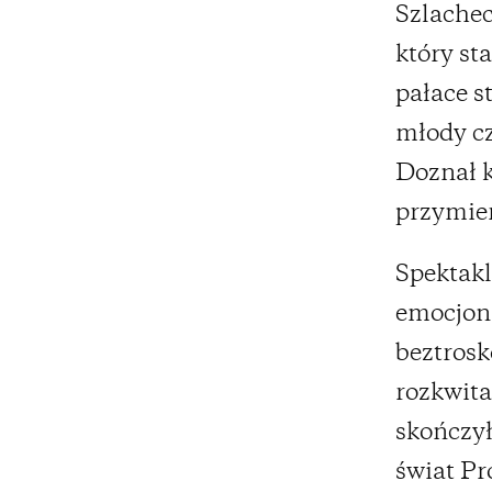
Szlachec
który st
pałace s
młody cz
Doznał k
przymier
Spektakl
emocjona
beztrosk
rozkwitać
skończył
świat Pr