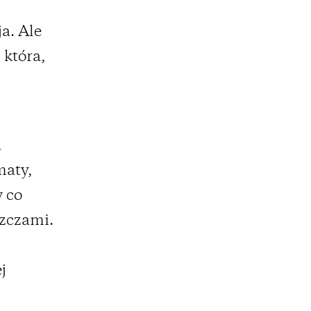
a. Ale
 która,
u
maty,
w co
szczami.
j