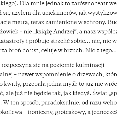
kiego). Dla mnie jednak to zarówno teatr w
ał się azylem dla uciekinierów, jak wystylizo
tacje metra, teraz zamienione w schrony. Bud
łowiek – nie „książę Andrzej”, a nasz współc
atastrofy i próbuje strzelić sobie… nie, nie w
za broń do ust, celuje w brzuch. Nic z tego…
 rozpoczyna się na poziomie kulminacji
lnej – nawet wspomnienie o drzewach, któr
o kwitły, przepala jedna myśl: to już nie wró
, ale już nie będzie tak, jak kiedyś. Świat „sp
. W ten sposób, paradoksalnie, od razu wch
okofiewa – ironiczny, groteskowy, a jednocze