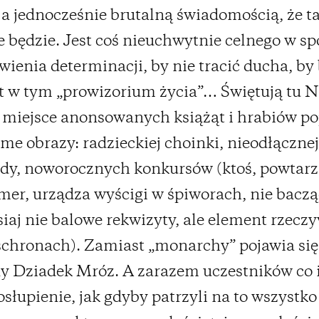
 a jednocześnie brutalną świadomością, że ta
e będzie. Jest coś nieuchwytnie celnego w sp
wienia determinacji, by nie tracić ducha, by
t w tym „prowizorium życia”… Świętują tu 
 miejsce anonsowanych książąt i hrabiów po
ome obrazy: radzieckiej choinki, nieodłącznej
dy, noworocznych konkursów (ktoś, powtarz
mer, urządza wyścigi w śpiworach, nie bacząc
isiaj nie balowe rekwizyty, ale element rzeczy
schronach). Zamiast „monarchy” pojawia si
y Dziadek Mróz. A zarazem uczestników co i
osłupienie, jak gdyby patrzyli na to wszystko