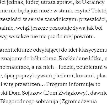
ści jednak, której utrata sprawi, że Ukraińcy
nie nie będą już może w stanie czytać Tołstoj
rzeszłości w sensie zasadniczym: przeszłości,
alnie, wciąż jeszcze pozostaje żywa jak ból
y, wszakże nie ma już do niej powrotu.
 architekturze odsyłającej do idei klasycyzm
znajomy do bólu obraz. Rozkładane łóżka, 
 materace, a na nich – ludzie, poubierani 
, śpią poprzykrywani pledami, kocami, pła
 w tę przestrzeń… Program informuje: to
ski Dom Sojuzow (Dom Związkowy), dawnie
 Błagorodnogo sobranija (Zgromadzenia