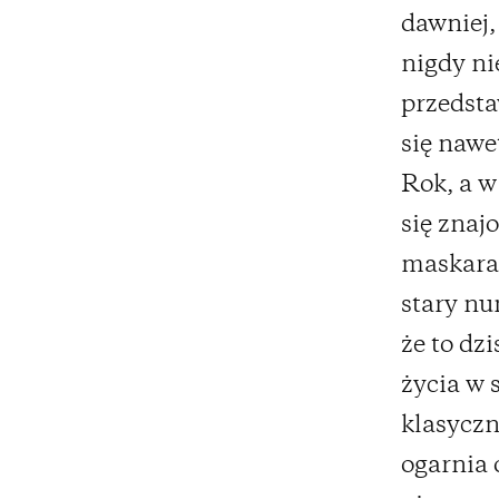
dawniej,
nigdy ni
przedsta
się nawe
Rok, a w
się znaj
maskara
stary nu
że to dz
życia w 
klasyczn
ogarnia 