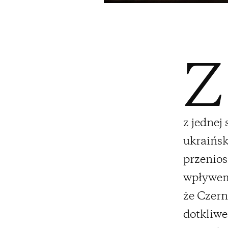
Z
z jednej
ukraińsk
przenios
wpływem 
że Czern
dotkliwe