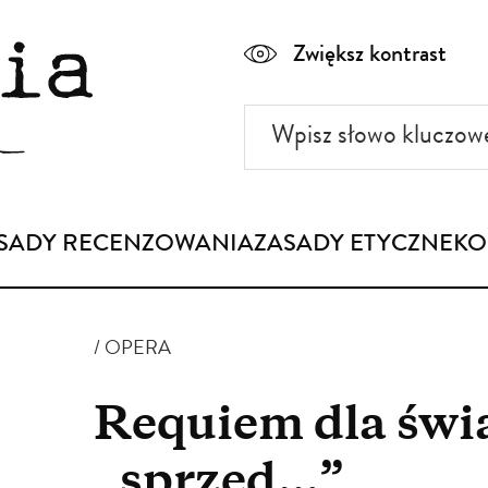
Zwiększ kontrast
Wpisz
słowo
kluczowe
SADY RECENZOWANIA
ZASADY ETYCZNE
KO
OPERA
Requiem dla świ
„sprzed…”