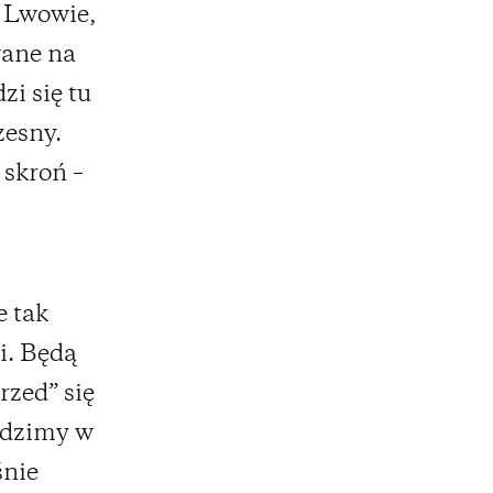
e Lwowie,
wane na
zi się tu
zesny.
 skroń –
e tak
ci. Będą
rzed” się
odzimy w
śnie