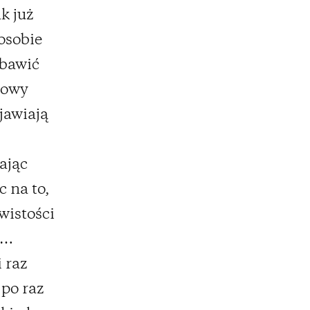
k już
osobie
 bawić
Nowy
jawiają
ając
 na to,
wistości
ę…
 raz
 po raz