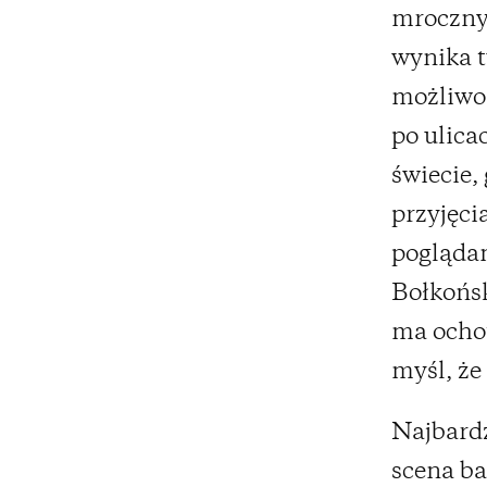
mroczny.
wynika t
możliwoś
po ulica
świecie,
przyjęci
poglądam
Bołkońsk
ma ochot
myśl, że 
Najbardz
scena ba