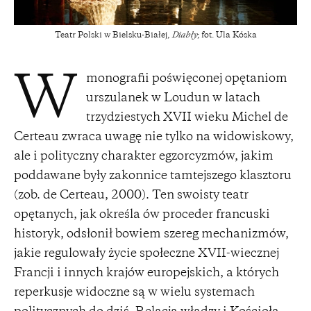
Teatr Polski w Bielsku-Białej,
Diabły
; fot. Ula Kóska
monografii poświęconej opętaniom
W
urszulanek w Loudun w latach
trzydziestych XVII wieku Michel de
Certeau zwraca uwagę nie tylko na widowiskowy,
ale i polityczny charakter egzorcyzmów, jakim
poddawane były zakonnice tamtejszego klasztoru
(zob. de Certeau, 2000). Ten swoisty teatr
opętanych, jak określa ów proceder francuski
historyk, odsłonił bowiem szereg mechanizmów,
jakie regulowały życie społeczne XVII-wiecznej
Francji i innych krajów europejskich, a których
reperkusje widoczne są w wielu systemach