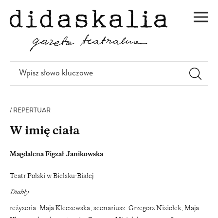
PRZEJDŹ
DO
Men
TREŚCI
Wpisz
słowo
kluczowe
REPERTUAR
W imię ciała
Magdalena Figzał-Janikowska
Teatr Polski w Bielsku-Białej
Diabły
reżyseria: Maja Kleczewska, scenariusz: Grzegorz Niziołek, Maja