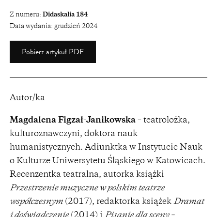
Z numeru:
Didaskalia 184
Data wydania:
grudzień 2024
Pobierz artykuł PDF
Autor/ka
Magdalena Figzał-Janikowska
– teatrolożka,
kulturoznawczyni, doktora nauk
humanistycznych. Adiunktka w Instytucie Nauk
o Kulturze Uniwersytetu Śląskiego w Katowicach.
Recenzentka teatralna, autorka książki
Przestrzenie muzyczne w polskim teatrze
współczesnym
(2017), redaktorka książek
Dramat
i doświadczenie
(2014) i
Pisanie dla sceny –