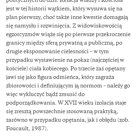
politycznych do dziś. Relacja władzy i Kościoła
jest w tej historii wątkiem, który wysuwa się na
plan pierwszy, choć także inne kwestie domagają
się namysłu i rozwinięcia. Z widowiskowością
egzorcyzmów wiąże się po pierwsze przekroczenie
granicy między sferą prywatną a publiczną, po
drugie eksponowanie cielesności – w tym
przypadku wystawienie na pokaz (najczęściej w
kościele) ciała kobiecego. Po trzecie zaś opętany
jawi się jako figura odmieńca, który zagraża
zbiorowości i definiującym ją normom – należy go
więc wykluczyć bądź zmusić do
podporządkowania. W XVII wieku izolacja staje
się zresztą powszechnie stosowaną praktyką,
zarówno w przypadku opętania, jak i obłędu (zob.
Foucault, 1987).