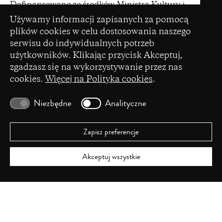
Dofinansowano ze środków Ministra Kultury i
in
Ustawienia plików cookie
Dziedzictwa Narodowego pochodzących z Funduszu
Używamy informacji zapisanych za pomocą
a
Promocji Kultury – państwowego funduszu celowego
plików cookies w celu dostosowania naszego
new
serwisu do indywidualnych potrzeb
window)
użytkowników. Klikając przycisk Akceptuj,
zgadzasz się na wykorzystywanie przez nas
cookies.
Więcej na Polityka cookies
.
(opens
Czasopismo zostało dofinansowane ze środków
in
Ministerstwa Nauki i Szkolnictwa Wyższego na
Niezbędne
Analityczne
a
podstawie umowy Nr 86/WCN/2019/1 z dnia 19
new
lipca 2019 r. z pomocy przyznanej w ramach
window)
programu „Wsparcie dla czasopism naukowych”.
Zapisz preferencje
Akceptuj wszystkie