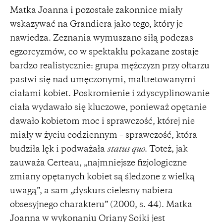
Matka Joanna i pozostałe zakonnice miały
wskazywać na Grandiera jako tego, który je
nawiedza. Zeznania wymuszano siłą podczas
egzorcyzmów, co w spektaklu pokazane zostaje
bardzo realistycznie: grupa mężczyzn przy ołtarzu
pastwi się nad umęczonymi, maltretowanymi
ciałami kobiet. Poskromienie i zdyscyplinowanie
ciała wydawało się kluczowe, ponieważ opętanie
dawało kobietom moc i sprawczość, której nie
miały w życiu codziennym – sprawczość, która
budziła lęk i podważała
status quo
. Toteż, jak
zauważa Certeau, „najmniejsze fizjologiczne
zmiany opętanych kobiet są śledzone z wielką
uwagą”, a sam „dyskurs cielesny nabiera
obsesyjnego charakteru” (2000, s. 44). Matka
Joanna w wykonaniu Oriany Soiki jest