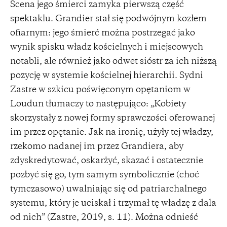
Scena jego śmierci zamyka pierwszą część
spektaklu. Grandier stał się podwójnym kozłem
ofiarnym: jego śmierć można postrzegać jako
wynik spisku władz kościelnych i miejscowych
notabli, ale również jako odwet sióstr za ich niższą
pozycję w systemie kościelnej hierarchii. Sydni
Zastre w szkicu poświęconym opętaniom w
Loudun tłumaczy to następująco: „Kobiety
skorzystały z nowej formy sprawczości oferowanej
im przez opętanie. Jak na ironię, użyły tej władzy,
rzekomo nadanej im przez Grandiera, aby
zdyskredytować, oskarżyć, skazać i ostatecznie
pozbyć się go, tym samym symbolicznie (choć
tymczasowo) uwalniając się od patriarchalnego
systemu, który je uciskał i trzymał tę władzę z dala
od nich” (Zastre, 2019, s. 11). Można odnieść