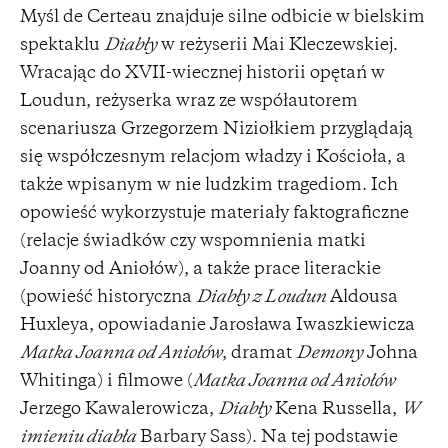
Myśl de Certeau znajduje silne odbicie w bielskim
spektaklu
Diabły
w reżyserii Mai Kleczewskiej.
Wracając do XVII-wiecznej historii opętań w
Loudun, reżyserka wraz ze współautorem
scenariusza Grzegorzem Niziołkiem przyglądają
się współczesnym relacjom władzy i Kościoła, a
także wpisanym w nie ludzkim tragediom. Ich
opowieść wykorzystuje materiały faktograficzne
(relacje świadków czy wspomnienia matki
Joanny od Aniołów), a także prace literackie
(powieść historyczna
Diabły z Loudun
Aldousa
Huxleya, opowiadanie Jarosława Iwaszkiewicza
Matka Joanna od Aniołów
, dramat
Demony
Johna
Whitinga) i filmowe (
Matka Joanna od Aniołów
Jerzego Kawalerowicza,
Diabły
Kena Russella,
W
imieniu diabła
Barbary Sass). Na tej podstawie