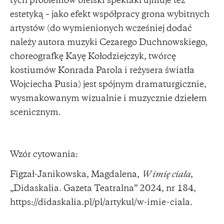
tych problemów bielski spektakl ujmuje też
estetyką – jako efekt współpracy grona wybitnych
artystów (do wymienionych wcześniej dodać
należy autora muzyki Cezarego Duchnowskiego,
choreografkę Kayę Kołodziejczyk, twórcę
kostiumów Konrada Parola i reżysera światła
Wojciecha Pusia) jest spójnym dramaturgicznie,
wysmakowanym wizualnie i muzycznie dziełem
scenicznym.
Wzór cytowania:
Figzał-Janikowska, Magdalena,
W imię ciała
,
„Didaskalia. Gazeta Teatralna” 2024, nr 184,
https://didaskalia.pl/pl/artykul/w-imie-ciala
.