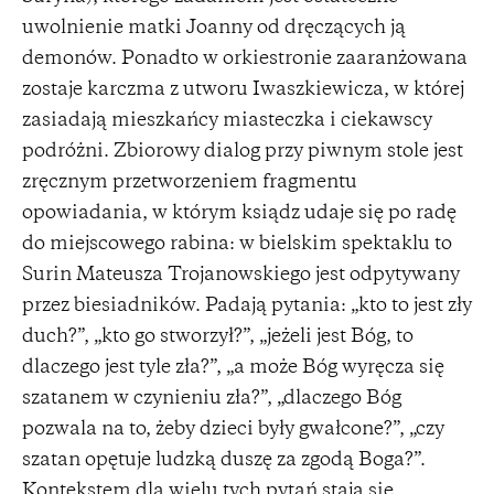
uwolnienie matki Joanny od dręczących ją
demonów. Ponadto w orkiestronie zaaranżowana
zostaje karczma z utworu Iwaszkiewicza, w której
zasiadają mieszkańcy miasteczka i ciekawscy
podróżni. Zbiorowy dialog przy piwnym stole jest
zręcznym przetworzeniem fragmentu
opowiadania, w którym ksiądz udaje się po radę
do miejscowego rabina: w bielskim spektaklu to
Surin Mateusza Trojanowskiego jest odpytywany
przez biesiadników. Padają pytania: „kto to jest zły
duch?”, „kto go stworzył?”, „jeżeli jest Bóg, to
dlaczego jest tyle zła?”, „a może Bóg wyręcza się
szatanem w czynieniu zła?”, „dlaczego Bóg
pozwala na to, żeby dzieci były gwałcone?”, „czy
szatan opętuje ludzką duszę za zgodą Boga?”.
Kontekstem dla wielu tych pytań stają się