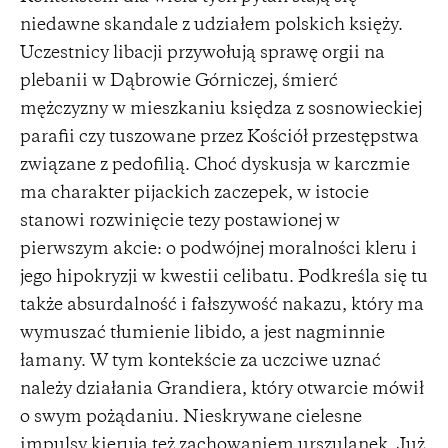
niedawne skandale z udziałem polskich księży.
Uczestnicy libacji przywołują sprawę orgii na
plebanii w Dąbrowie Górniczej, śmierć
mężczyzny w mieszkaniu księdza z sosnowieckiej
parafii czy tuszowane przez Kościół przestępstwa
związane z pedofilią. Choć dyskusja w karczmie
ma charakter pijackich zaczepek, w istocie
stanowi rozwinięcie tezy postawionej w
pierwszym akcie: o podwójnej moralności kleru i
jego hipokryzji w kwestii celibatu. Podkreśla się tu
także absurdalność i fałszywość nakazu, który ma
wymuszać tłumienie libido, a jest nagminnie
łamany. W tym kontekście za uczciwe uznać
należy działania Grandiera, który otwarcie mówił
o swym pożądaniu. Nieskrywane cielesne
impulsy kierują też zachowaniem urszulanek. Już