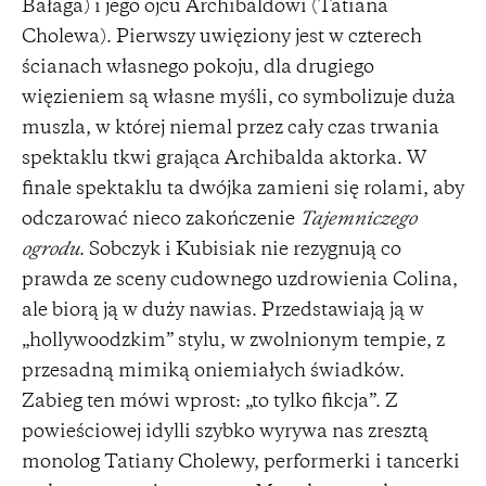
Bałaga) i jego ojcu Archibaldowi (Tatiana
Cholewa). Pierwszy uwięziony jest w czterech
ścianach własnego pokoju, dla drugiego
więzieniem są własne myśli, co symbolizuje duża
muszla, w której niemal przez cały czas trwania
spektaklu tkwi grająca Archibalda aktorka. W
finale spektaklu ta dwójka zamieni się rolami, aby
odczarować nieco zakończenie
Tajemniczego
ogrodu
. Sobczyk i Kubisiak nie rezygnują co
prawda ze sceny cudownego uzdrowienia Colina,
ale biorą ją w duży nawias. Przedstawiają ją w
„hollywoodzkim” stylu, w zwolnionym tempie, z
przesadną mimiką oniemiałych świadków.
Zabieg ten mówi wprost: „to tylko fikcja”. Z
powieściowej idylli szybko wyrywa nas zresztą
monolog Tatiany Cholewy, performerki i tancerki