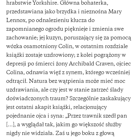
hrabstwie Yorkshire. Główna bohaterka,
przedstawiana jako brzydka i nieznośna Mary
Lennox, po odnalezieniu klucza do
zapomnianego ogrodu pięknieje i zmienia swe
zachowanie; jej kuzyn, poruszający się za pomocą
wózka osamotniony Colin, w ostatnim rozdziale
książki zostaje uzdrowiony; z kolei pogrążony w
depresji po śmierci żony Archibald Craven, ojciec
Colina, odnawia więź z synem, którego wcześniej
odtrącił. Natura bez wątpienia może mieć moc
uzdrawiania, ale czy jest w stanie zatrzeć ślady
doświadczonych traum? Szczególnie zaskakujący
jest ostatni akapit książki, relacjonujący
pojednanie ojca i syna: „Przez trawnik szedł pan
[…], a wyglądał tak, jakim go większość służby
nigdy nie widziała. Zaś u jego boku z głową