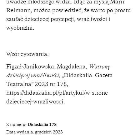
uwadze młodszego widza. Idąc za myślą Marii
Reimann, można powiedzieć, że warto po prostu
zaufać dziecięcej percepcji, wrażliwości i
wyobraźni.
Wzór cytowania:
Figzał-Janikowska, Magdalena,
W stronę
dziecięcej wrażliwości
, „Didaskalia. Gazeta
Teatralna” 2023 nr 178,
https://didaskalia.pl/pl/artykul/w-strone-
dzieciecej-wrazliwosci
.
Z numeru:
Didaskalia 178
Data wydania:
grudzień 2023