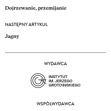
Dojrzewanie, przemijanie
NASTĘPNY ARTYKUŁ
Jagny
Partnerzy
WYDAWCA
(opens
in
a
WSPÓŁWYDAWCA
new