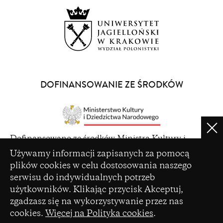
window)
(opens
in
a
DOFINANSOWANIE ZE ŚRODKÓW
new
window)
Clo
(opens
Dofinansowano ze środków Ministra Kultury i
in
Ustawienia plików cookie
Dziedzictwa Narodowego pochodzących z Funduszu
Używamy informacji zapisanych za pomocą
a
Promocji Kultury – państwowego funduszu celowego
plików cookies w celu dostosowania naszego
new
serwisu do indywidualnych potrzeb
window)
użytkowników. Klikając przycisk Akceptuj,
zgadzasz się na wykorzystywanie przez nas
cookies.
Więcej na Polityka cookies
.
(opens
Czasopismo zostało dofinansowane ze środków