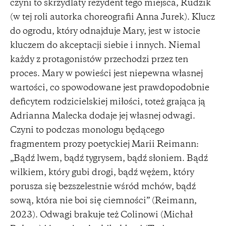
czyni to skrzydlaty rezydent tego miejsca, Rudzik
(w tej roli autorka choreografii Anna Jurek). Klucz
do ogrodu, który odnajduje Mary, jest w istocie
kluczem do akceptacji siebie i innych. Niemal
każdy z protagonistów przechodzi przez ten
proces. Mary w powieści jest niepewna własnej
wartości, co spowodowane jest prawdopodobnie
deficytem rodzicielskiej miłości, toteż grająca ją
Adrianna Malecka dodaje jej własnej odwagi.
Czyni to podczas monologu będącego
fragmentem prozy poetyckiej Marii Reimann:
„Bądź lwem, bądź tygrysem, bądź słoniem. Bądź
wilkiem, który gubi drogi, bądź wężem, który
porusza się bezszelestnie wśród mchów, bądź
sową, która nie boi się ciemności” (Reimann,
2023). Odwagi brakuje też Colinowi (Michał