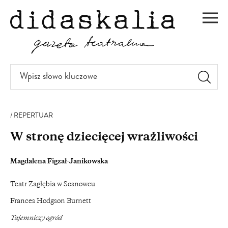
PRZEJDŹ
DO
Men
TREŚCI
Wpisz
słowo
kluczowe
REPERTUAR
W stronę dziecięcej wrażliwości
Magdalena Figzał-Janikowska
Teatr Zagłębia w Sosnowcu
Frances Hodgson Burnett
Tajemniczy ogród