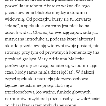
pozwoliła uruchomić bardzo ważną dla tego
przedstawienia bliskość między aktorami i
widownią. Od początku burzy się tu „czwartą
ścianę”, a spektakl stwarzany jest niejako na
oczach widza. Obraną konwencję zapowiada już
muzyczna introdukcja, podczas której aktorzy i
aktorki przedstawiają widowni swoje postaci, nie
stroniąc przy tym od prywatnych komentarzy (na
przykład grająca Mary Adrianna Malecka
porównuje się ze swoją bohaterką, wspominając
czas, kiedy sama miała dziesięć lat). W dalszej
części spektaklu narracja pierwszoosobowa
będzie nieustannie przeplatać się z
trzecioosobową (co ważne, funkcje głównych
narratorów przybierają różne osoby – w zależności
od charakteru i tematyki danej sceny).