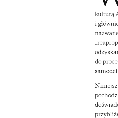
kulturą 
i główni
nazwane
„reaprop
odzyskan
do proce
samodefi
Niniejsz
pochodzą
doświad
przybliż