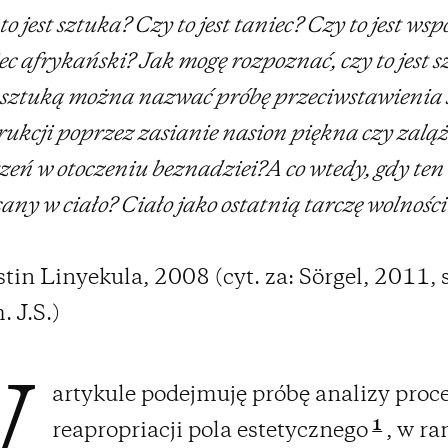
to jest sztuka? Czy to jest taniec? Czy to jest ws
ec afrykański? Jak mogę rozpoznać, czy to jest 
sztuką można nazwać próbę przeciwstawienia si
rukcji poprzez zasianie nasion piękna czy zalą
eń w otoczeniu beznadziei?A co wtedy, gdy ten o
any w ciało? Ciało jako ostatnią tarczę wolności
tin Linyekula, 2008 (cyt. za: Sörgel, 2011, s
. J.S.)
artykule podejmuję próbę analizy proc
W
1
reapropriacji pola estetycznego
, w r