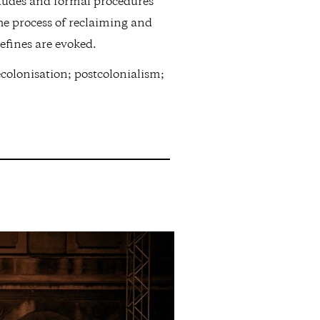
titudes and formal procedures
the process of reclaiming and
defines are evoked.
colonisation; postcolonialism;