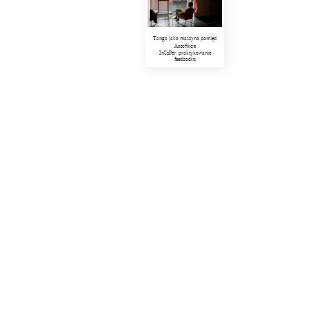
Tango jako maszyna pamięci
Autofikcje
InSzPer: praktykowanie
feedbacku