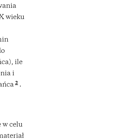
owania
XX wieku
min
do
a), ile
nia i
2
tańca
.
e w celu
materiał