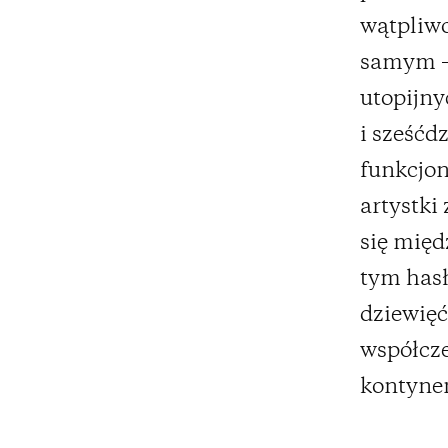
wątpliwo
samym –
utopijny
i sześćd
funkcjon
artystki
się międ
tym hasł
dziewięć
współcze
kontyne