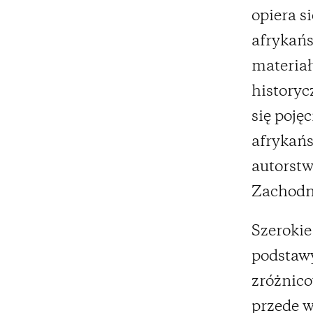
opiera s
afrykańs
materiał
history
się poję
afrykańs
autorstw
Zachodni
Szerokie
podstawy
zróżnico
przede w