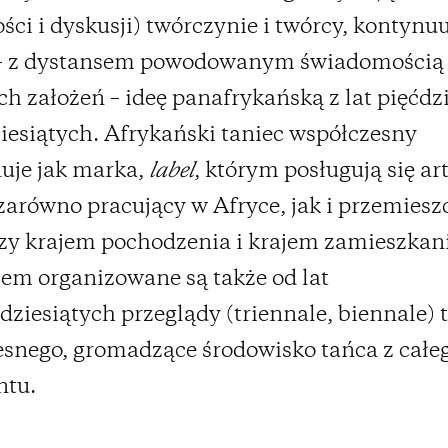
ści i dyskusji) twórczynie i twórcy, kontynu
 z dystansem powodowanym świadomością 
ch założeń – ideę panafrykańską z lat pięćdz
ziesiątych. Afrykański taniec współczesny
uje jak marka,
label
, którym posługują się art
 zarówno pracujący w Afryce, jak i przemiesz
zy krajem pochodzenia i krajem zamieszkan
em organizowane są także od lat
dziesiątych przeglądy (triennale, biennale) 
snego, gromadzące środowisko tańca z całe
ntu.