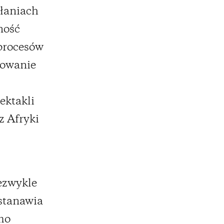
ałaniach
ność
 procesów
towanie
ektakli
z Afryki
ezwykle
ustanawia
mo