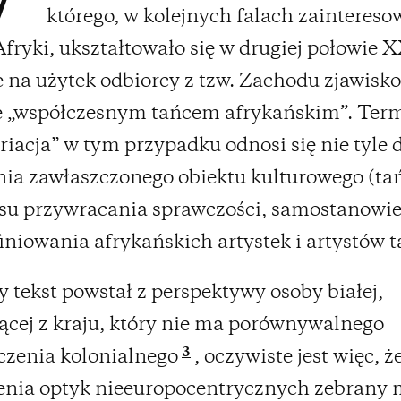
którego, w kolejnych falach zainteres
Afryki, ukształtowało się w drugiej połowie 
e na użytek odbiorcy z tzw. Zachodu zjawisko
 „współczesnym tańcem afrykańskim”. Ter
riacja” w tym przypadku odnosi się nie tyle 
ia zawłaszczonego obiektu kulturowego (tańc
su przywracania sprawczości, samostanowie
niowania afrykańskich artystek i artystów 
y tekst powstał z perspektywy osoby białej,
cej z kraju, który nie ma porównywalnego
3
czenia kolonialnego
, oczywiste jest więc, ż
enia optyk nieeuropocentrycznych zebrany 