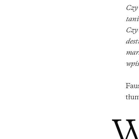
Czy 
tani
Czy 
dest
marz
wpis
Faus
tłum