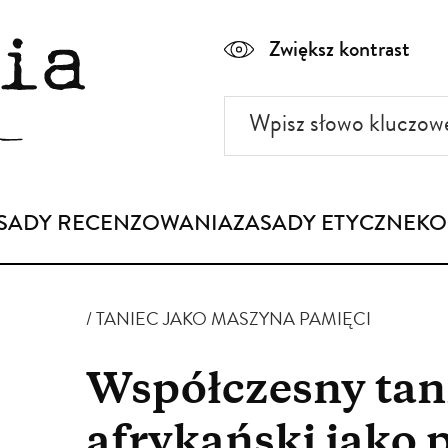
Zwiększ kontrast
Wpisz
słowo
kluczowe
SADY RECENZOWANIA
ZASADY ETYCZNE
KO
TANIEC JAKO MASZYNA PAMIĘCI
Współczesny tan
afrykański jako 