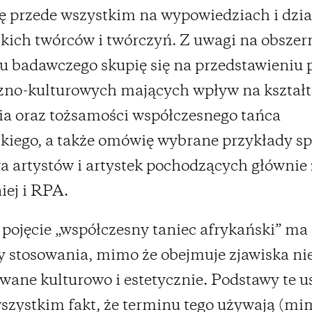
ię przede wszystkim na wypowiedziach i dzi
kich twórców i twórczyń. Z uwagi na obszer
u badawczego skupię się na przedstawieniu
czno-kulturowych mających wpływ na kształ
cia oraz tożsamości współczesnego tańca
kiego, a także omówię wybrane przykłady sp
a artystów i artystek pochodzących głównie 
ej i RPA.
 pojęcie „współczesny taniec afrykański” ma
 stosowania, mimo że obejmuje zjawiska ni
wane kulturowo i estetycznie. Podstawy te 
szystkim fakt, że terminu tego używają (mi