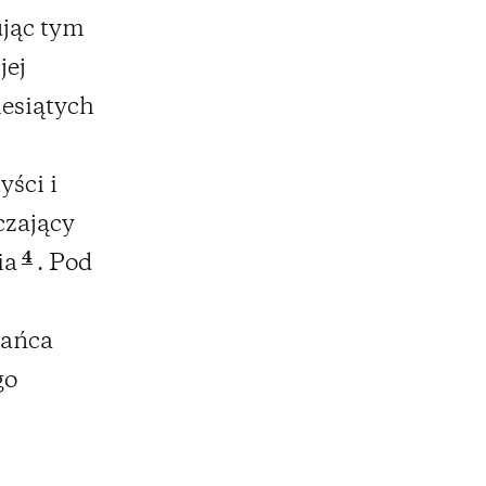
ując tym
jej
iesiątych
yści i
czający
4
ia
. Pod
tańca
go