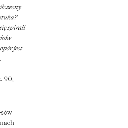
półczesny
sztuka?
ę spirali
żków
pór jest
.
. 90,
esów
amach