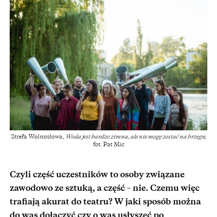
Strefa Wolnosłowa,
Woda jest bardzo zimna, ale nie mogę zostać na brzegu
;
fot. Pat Mic
Czyli część uczestników to osoby związane
zawodowo ze sztuką, a część – nie. Czemu więc
trafiają akurat do teatru? W jaki sposób można
do was dołączyć czy o was usłyszeć po