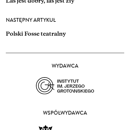
Las jest dobry, las jest zły
NASTĘPNY ARTYKUŁ
Polski Fosse teatralny
Partnerzy
WYDAWCA
(opens
in
a
WSPÓŁWYDAWCA
new
window)