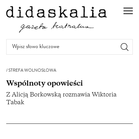
PRZEJDŹ
DO
Men
TREŚCI
Wpisz
słowo
kluczowe
STREFA WOLNOSŁOWA
Wspólnoty opowieści
Z Alicją Borkowską rozmawia Wiktoria
Tabak