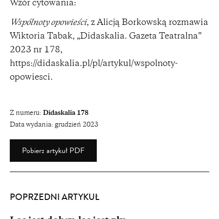
Wzór cytowania:
Wspólnoty opowieści
, z Alicją Borkowską rozmawia
Wiktoria Tabak, „Didaskalia. Gazeta Teatralna”
2023 nr 178,
https://didaskalia.pl/pl/artykul/wspolnoty-
opowiesci
.
Z numeru:
Didaskalia 178
Data wydania:
grudzień 2023
Pobierz artykuł PDF
POPRZEDNI ARTYKUŁ