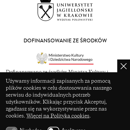
(opens
in
a
DOFINANSOWANIE ZE ŚRODKÓW
new
window)
Clo
(opens
Dofinansowano ze środków Ministra Kultury i
in
Ustawienia plików cookie
Dziedzictwa Narodowego pochodzących z Funduszu
Używamy informacji zapisanych za pomocą
a
Promocji Kultury – państwowego funduszu celowego
plików cookies w celu dostosowania naszego
new
serwisu do indywidualnych potrzeb
window)
użytkowników. Klikając przycisk Akceptuj,
zgadzasz się na wykorzystywanie przez nas
cookies.
Więcej na Polityka cookies
.
(opens
Czasopismo zostało dofinansowane ze środków
in
Ministerstwa Nauki i Szkolnictwa Wyższego na