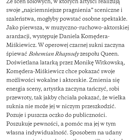
Ze scen solowych, w których artyści realizują
swoje „najciemniejsze pragnienia” sceniczne i
szaleństwa, mogłyby powstać osobne spektakle.
Jako pierwsza, w muzyczno-ruchowo-aktorskiej
aranżacji, występuje Daniela Komędera-
Miśkiewicz. W operowej czarnej sukni zaczyna
śpiewać
Bohemian Rhapsody
zespołu Queen.
Doświetlana latarką przez Monikę Witkowską,
Komędera-Miśkiewicz chce pokazać swoje
możliwości wokalne i aktorskie. Zmienia się
energia sceny, artystka zaczyna tańczyć, robi
przewroty, tak jakby chciała pokazać, że wielka
suknia nie może jej w niczym przeszkodzić.
Pozuje i puszcza oczko do publiczności.
Poszukuje pewności, a pomóc ma jej w tym
własna indywidualność. Sposobem na udany