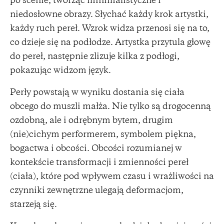
po scenie, tworząc minimalistyczne i
niedosłowne obrazy. Słychać każdy krok artystki,
każdy ruch pereł. Wzrok widza przenosi się na to,
co dzieje się na podłodze. Artystka przytula głowę
do pereł, następnie zlizuje kilka z podłogi,
pokazując widzom język.
Perły powstają w wyniku dostania się ciała
obcego do muszli małża. Nie tylko są drogocenną
ozdobną, ale i odrębnym bytem, drugim
(nie)cichym performerem, symbolem piękna,
bogactwa i obcości. Obcości rozumianej w
kontekście transformacji i zmienności pereł
(ciała), które pod wpływem czasu i wrażliwości na
czynniki zewnętrzne ulegają deformacjom,
starzeją się.