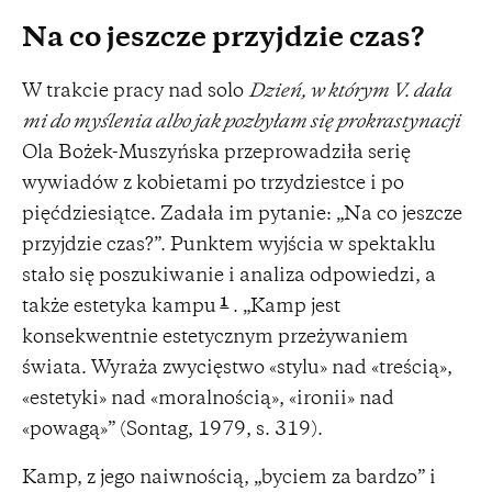
Na co jeszcze przyjdzie czas?
W trakcie pracy nad solo
Dzień, w którym V. dała
mi do myślenia albo jak pozbyłam się prokrastynacji
Ola Bożek-Muszyńska przeprowadziła serię
wywiadów z kobietami po trzydziestce i po
pięćdziesiątce. Zadała im pytanie: „Na co jeszcze
przyjdzie czas?”. Punktem wyjścia w spektaklu
stało się poszukiwanie i analiza odpowiedzi, a
1
także estetyka kampu
. „Kamp jest
konsekwentnie estetycznym przeżywaniem
świata. Wyraża zwycięstwo «stylu» nad «treścią»,
«estetyki» nad «moralnością», «ironii» nad
«powagą»” (Sontag, 1979, s. 319).
Kamp, z jego naiwnością, „byciem za bardzo” i