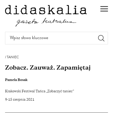
PRZEJDŹ
DO
Men
TREŚCI
Wpisz
słowo
kluczowe
TANIEC
Zobacz. Zauważ. Zapamiętaj
Pamela Bosak
Krakowski Festiwal Tańca „Zobaczyć taniec”
9-15 sierpnia 2021