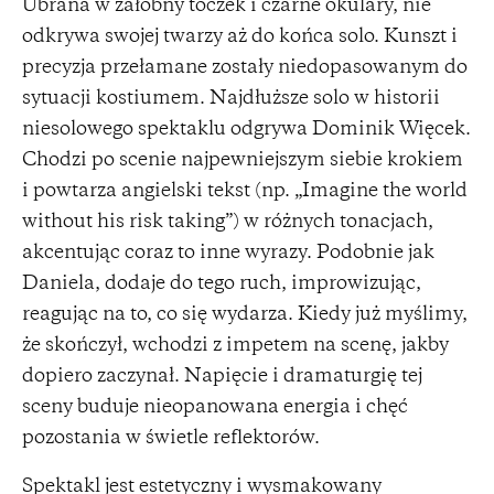
Ubrana w żałobny toczek i czarne okulary, nie
odkrywa swojej twarzy aż do końca solo. Kunszt i
precyzja przełamane zostały niedopasowanym do
sytuacji kostiumem. Najdłuższe solo w historii
niesolowego spektaklu odgrywa Dominik Więcek.
Chodzi po scenie najpewniejszym siebie krokiem
i powtarza angielski tekst (np. „Imagine the world
without his risk taking”) w różnych tonacjach,
akcentując coraz to inne wyrazy. Podobnie jak
Daniela, dodaje do tego ruch, improwizując,
reagując na to, co się wydarza. Kiedy już myślimy,
że skończył, wchodzi z impetem na scenę, jakby
dopiero zaczynał. Napięcie i dramaturgię tej
sceny buduje nieopanowana energia i chęć
pozostania w świetle reflektorów.
Spektakl jest estetyczny i wysmakowany