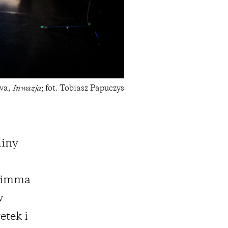
ova,
Inwazja
; fot. Tobiasz Papuczys
liny
 Rimma
w
etek i