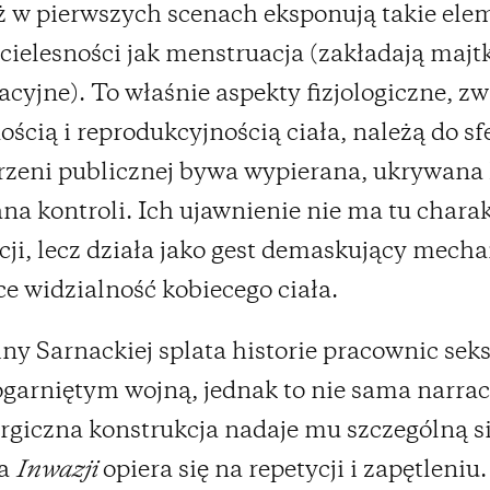
ż w pierwszych scenach eksponują takie ele
 cielesności jak menstruacja (zakładają majt
cyjne). To właśnie aspekty fizjologiczne, zw
ością i reprodukcyjnością ciała, należą do sfe
rzeni publicznej bywa wypierana, ukrywana 
a kontroli. Ich ujawnienie nie ma tu chara
ji, lecz działa jako gest demaskujący mech
ce widzialność kobiecego ciała.
iny Sarnackiej splata historie pracownic se
ogarniętym wojną, jednak to nie sama narracja
giczna konstrukcja nadaje mu szczególną si
ra
Inwazji
opiera się na repetycji i zapętleniu.