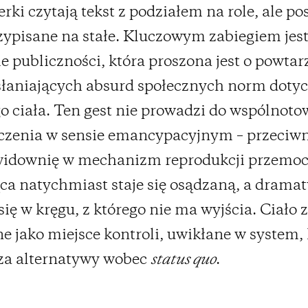
rki czytają tekst z podziałem na role, ale pos
zypisane na stałe. Kluczowym zabiegiem jes
e publiczności, która proszona jest o powtar
słaniających absurd społecznych norm doty
o ciała. Ten gest nie prowadzi do wspólnot
czenia w sensie emancypacyjnym – przeciwn
widownię w mechanizm reprodukcji przemoc
ca natychmiast staje się osądzaną, a dramat
ię w kręgu, z którego nie ma wyjścia. Ciało z
e jako miejsce kontroli, uwikłane w system, 
za alternatywy wobec
status quo
.