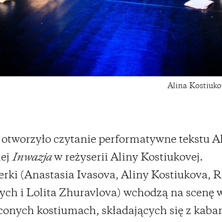
Alina Kostiuk
 otworzyło czytanie performatywne tekstu A
iej
Inwazja
w reżyserii Aliny Kostiukovej.
rki (Anastasia Ivasova, Aliny Kostiukova,
ch i Lolita Zhuravlova) wchodzą na scenę 
conych kostiumach, składających się z kabar