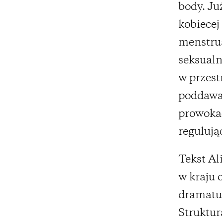
body. Ju
kobiecej
menstrua
seksualn
w przest
poddawan
prowokac
regulują
Tekst Al
w kraju 
dramatur
Struktu