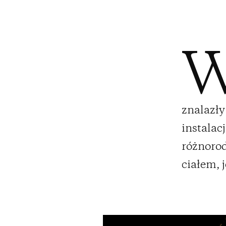
znalazły
instalac
różnorod
ciałem, 