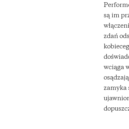
Performe
są im pr
włączeni
zdań od
kobieceg
doświad
wciąga 
osądzają
zamyka s
ujawnion
dopuszc