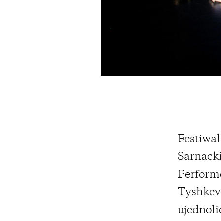
Festiwal
Sarnack
Performe
Tyshkevy
ujednoli