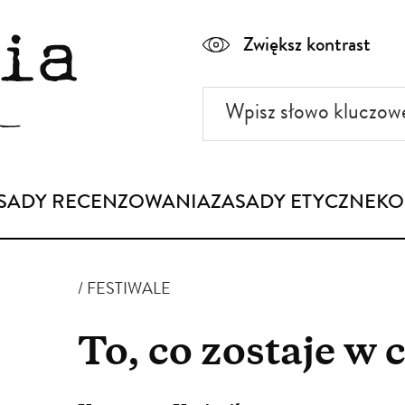
Zwiększ kontrast
Wpisz
słowo
kluczowe
SADY RECENZOWANIA
ZASADY ETYCZNE
KO
FESTIWALE
To, co zostaje w c