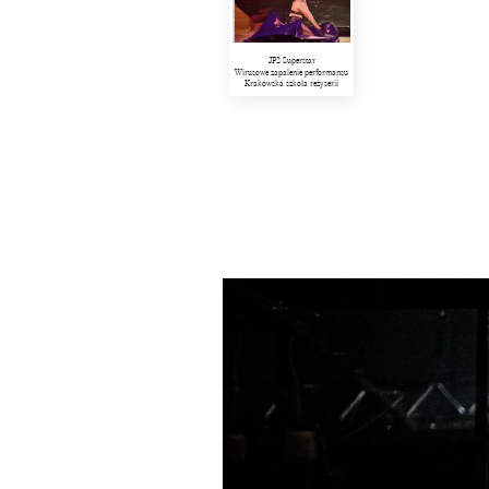
JP2 Superstar
Wirusowe zapalenie performansu
Krakowska szkoła reżyserii