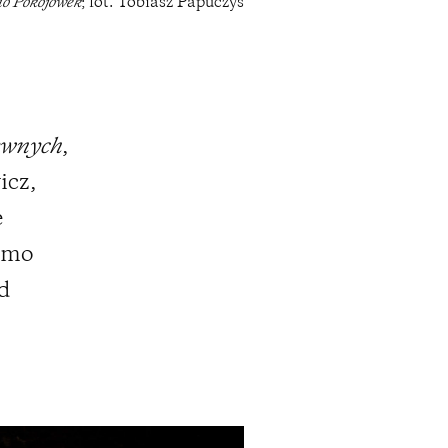
o Pokojówek
; fot. Tobiasz Papuczys
tywnych
,
icz,
e
mimo
d