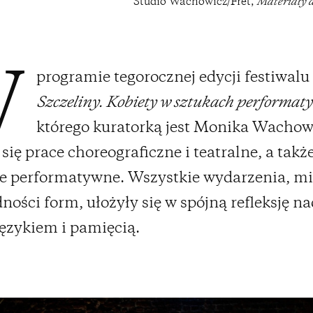
Studio Wachowicz/Fret,
Materiały d
programie tegorocznej edycji festiwalu
W
Szczeliny. Kobiety w sztukach performa
którego kuratorką jest Monika Wachow
 się prace choreograficzne i teatralne, a takż
je performatywne. Wszystkie wydarzenia, 
ności form, ułożyły się w spójną refleksję na
językiem i pamięcią.