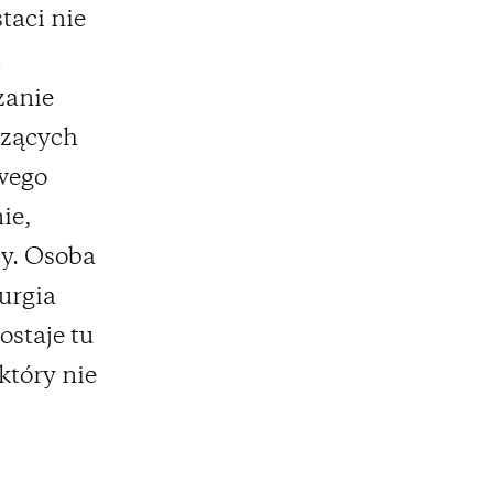
taci nie
t
zanie
czących
owego
ie,
y. Osoba
urgia
ostaje tu
który nie