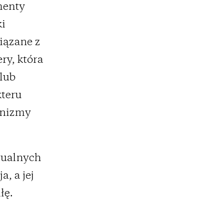
menty
ki
iązane z
ry, która
lub
kteru
anizmy
ksualnych
, a jej
łę.