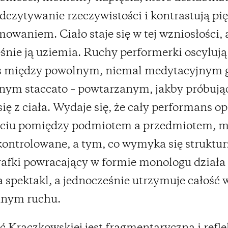
dczytywanie rzeczywistości i kontrastują pi
owaniem. Ciało staje się w tej wzniosłości, 
śnie ją uziemia. Ruchy performerki oscylują
as między powolnym, niemal medytacyjnym 
nym staccato – powtarzanym, jakby próbuj
ię z ciała. Wydaje się, że cały performans op
ęciu pomiędzy podmiotem a przedmiotem, m
kontrolowane, a tym, co wymyka się struktur
afki powracający w formie monologu działa 
a spektakl, a jednocześnie utrzymuje całość 
nnym ruchu.