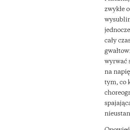
zwykłe o
wysublim
jednocze
cały cz
gwałtow
wyrwać s
na napi
tym, co 
choreogr
spajając
nieusta