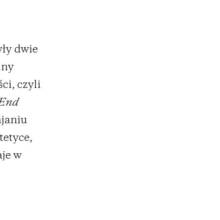
ły dwie
iny
ci, czyli
 End
ajaniu
tetyce,
aje w