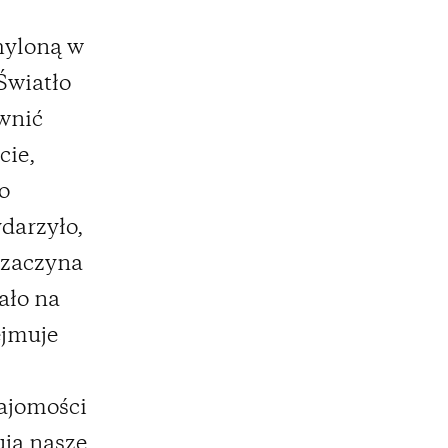
hyloną w
 Światło
awnić
cie,
o
darzyło,
 zaczyna
ało na
ejmuje
ajomości
ują nasze