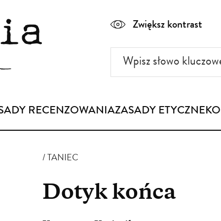
Zwiększ kontrast
Wpisz
słowo
kluczowe
SADY RECENZOWANIA
ZASADY ETYCZNE
KO
TANIEC
Dotyk końca