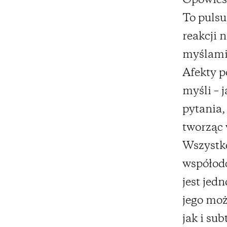
Opowieść
To pulsu
reakcji 
myślami 
Afekty po
myśli – 
pytania,
tworząc
Wszystk
współodc
jest jed
jego moż
jak i su