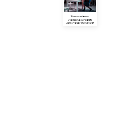
Finansowanie tańca
(Nie)możliwe choreografie
Teatr kryzysów migracyjnych