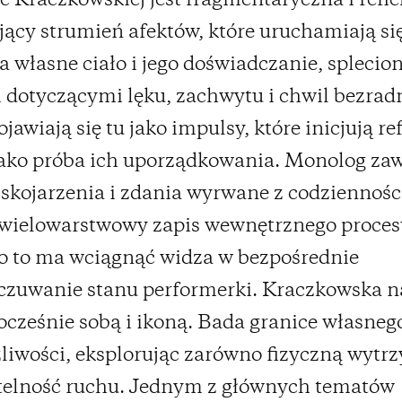
 Kraczkowskiej jest fragmentaryczna i refle
jący strumień afektów, które uruchamiają si
na własne ciało i jego doświadczanie, splecio
dotyczącymi lęku, zachwytu i chwil bezradn
jawiają się tu jako impulsy, które inicjują ref
jako próba ich uporządkowania. Monolog za
 skojarzenia i zdania wyrwane z codziennośc
 wielowarstwowy zapis wewnętrznego proces
o to ma wciągnąć widza w bezpośrednie
zuwanie stanu performerki. Kraczkowska n
nocześnie sobą i ikoną. Bada granice własnego
liwości, eksplorując zarówno fizyczną wytr
btelność ruchu. Jednym z głównych tematów