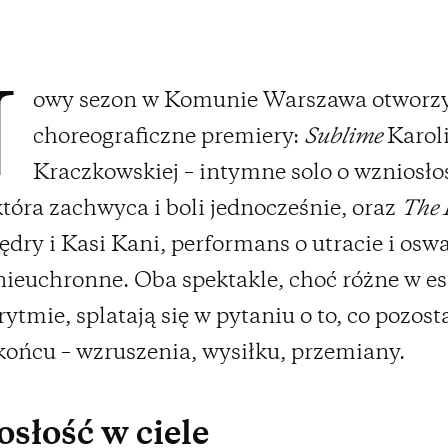
owy sezon w Komunie Warszawa otworzy
N
choreograficzne premiery:
Sublime
Karol
Kraczkowskiej – intymne solo o wzniosłoś
która zachwyca i boli jednocześnie, oraz
The
dry i Kasi Kani, performans o utracie i osw
 nieuchronne. Oba spektakle, choć różne w es
rytmie, splatają się w pytaniu o to, co pozost
 końcu – wzruszenia, wysiłku, przemiany.
słość w ciele