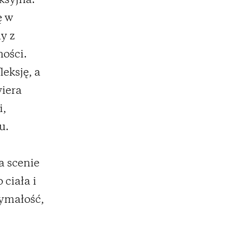
ksyjna.
ę w
ny z
ości.
leksję, a
wiera
i,
u.
a scenie
 ciała i
zymałość,