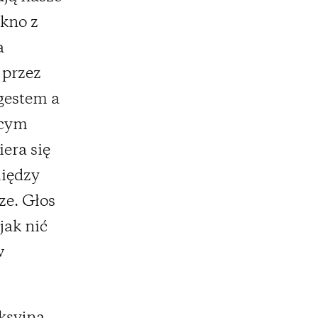
ękno z
a
 przez
gestem a
ącym
iera się
iędzy
ze. Głos
jak nić
w