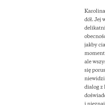
Karolina
dół. Jej
delikatn
obecność
jakby ci
moment z
ale wszy
się poru
niewidzi
dialog z
doświadc
i niezna