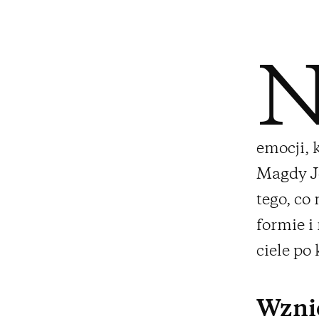
emocji, 
Magdy Ję
tego, co
formie i 
ciele po
Wznio