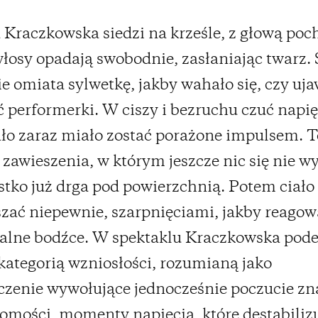
 Kraczkowska siedzi na krześle, z głową poc
 włosy opadają swobodnie, zasłaniając twarz.
ie omiata sylwetkę, jakby wahało się, czy uj
 performerki. W ciszy i bezruchu czuć napię
ało zaraz miało zostać porażone impulsem. T
awieszenia, w którym jeszcze nic się nie wy
stko już drga pod powierzchnią. Potem ciało
szać niepewnie, szarpnięciami, jakby reagow
alne bodźce. W spektaklu Kraczkowska pod
 kategorią wzniosłości, rozumianą jako
zenie wywołujące jednocześnie poczucie zn
jomości, momenty napięcia, które destabiliz