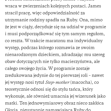
wraca w zwierzeniach kolejnych postaci. James
stracił pracę, więc odpowiedzialność za
utrzymanie rodziny spadła na Ruby. Ona, mimo
że jest w ciąży, decyduje się na udział w programie
i musi podporządkować się tym samym regułom,
co reszta. W trakcie maratonu ma indywidualny
występ, podczas którego rozmawia ze swoim
nienarodzonym dzieckiem, zdradzając mu szereg
obaw dotyczących nie tylko macierzyństwa, ale
całego swojego życia. W programie zostaje
zredukowana jedynie do tej pierwszej roli – nawet
jej występ nosi tytuł
Step-mother
(macocha), co
teoretycznie odnosi się do stylu tańca, który
wykonuje, ale również umacnia jej wizerunek jako
matki. Ten jednowymiarowy obraz nieco zakłóca
Gloria, nieustannie namawiająca Ruby do