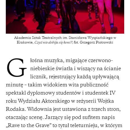
Akademia Sztuk Teatralnych im. Stanisława Wyspiańskiego w
Krakowie,
Czyż nie dobija się koni?
; fot. Grzegorz Piotrowski
łośna muzyka, migające czerwono-
G
niebieskie światła i wiszący na ścianie
licznik, rejestrujący każdą upływającą
minutę – takim widokiem wita publiczność
spektakl dyplomowy studentów i studentek IV
roku Wydziału Aktorskiego w reżyserii Wojtka
Rodaka. Widownia jest ustawiona z trzech stron,
otaczając scenę. Jarzący się pod sufitem napis
„Rave to the Grave” to tytuł teleturnieju, w którym