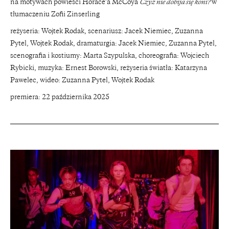
na motywach powieści Horace’a McCoya
Czyż nie dobija się koni?
w
tłumaczeniu Zofii Zinserling
reżyseria: Wojtek Rodak, scenariusz: Jacek Niemiec, Zuzanna
Pytel, Wojtek Rodak, dramaturgia: Jacek Niemiec, Zuzanna Pytel,
scenografia i kostiumy: Marta Szypulska, choreografia: Wojciech
Rybicki, muzyka: Ernest Borowski, reżyseria światła: Katarzyna
Pawelec, wideo: Zuzanna Pytel, Wojtek Rodak
premiera: 22 października 2025