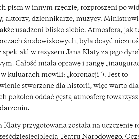
h pism w innym rzędzie, rozproszeni po wi
y, aktorzy, dziennikarze, muzycy. Ministrowi
także usadzeni blisko siebie. Atmosfera, jak t
rezach środowiskowych, była dosyć nieznoś
 spektakl w reżyserii Jana Klaty za jego dyre
m. Całość miała oprawę i rangę „inaugurac
i w kuluarach mówili: „koronacji”). Jest to
wienie stworzone dla historii, więc warto dla
ch pokoleń oddać gęstą atmosferę towarzys
darzeniu.
 Klaty przygotowana została na uczczenie r
eśćdziesięciolecia Teatru Narodowego. Ocz