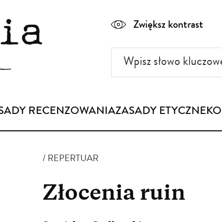
Zwiększ kontrast
Wpisz
słowo
kluczowe
SADY RECENZOWANIA
ZASADY ETYCZNE
KO
REPERTUAR
Złocenia ruin