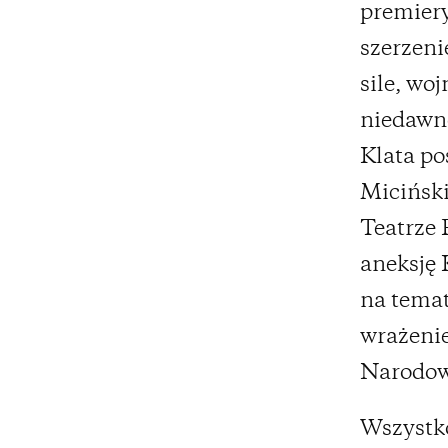
premiery 
szerzeni
sile, wo
niedawno
Klata po
Miciński
Teatrze 
aneksję 
na temat
wrażenie
Narodow
Wszystko