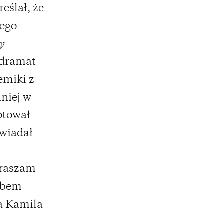
eślał, że
zego
y
 dramat
emiki z
mniej w
otował
owiadał
praszam
obem
a Kamila