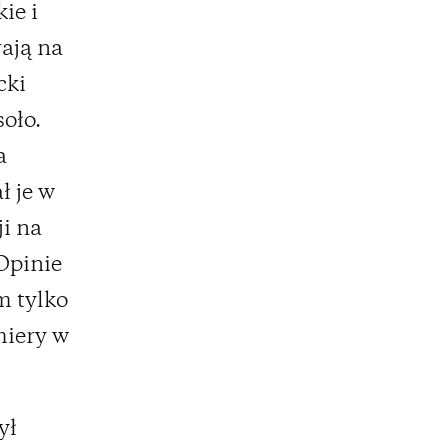
ie i
rają na
cki
oło.
a
ł je w
i na
Opinie
m tylko
miery w
ył