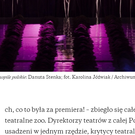
opile polskie
: Danuta Stenka; fot. Karolina Jóźwiak / Archiw
ch, co to była za premiera! – zbiegło się cał
teatralne zoo. Dyrektorzy teatrów z całej P
usadzeni w jednym rzędzie, krytycy teatra