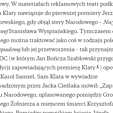
owy. W materiałach reklamowych teatr podkr
 Klaty nawiązuje do pierwszej premiery Jer
ewskiego, gdy objął stery Narodowego –
Noc
owej
Stanisława Wyspiańskiego. Tymczasem
ego można traktować jako coś w rodzaju pol
topadową
lub jej przetworzenia – tak przynaj
DC (w którym Jan Bończa Szabłowski przyg
1
dycji zapowiadających premierę Klaty
) op
 Karol Samsel. Sam Klata w wywiadzie
wadzonym przez Jacka Cieślaka mówił: „Za
ru Narodowego, uplasowanego pomiędzy Gr
go Żołnierza a miejscem śmierci Krzysztof