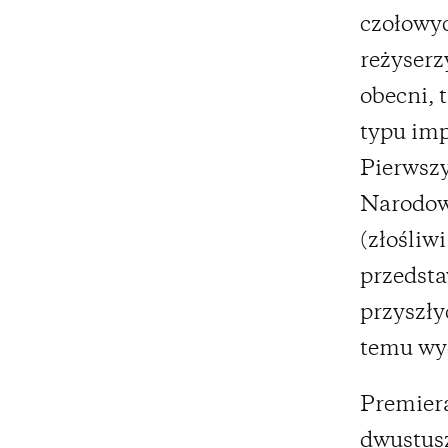
czołowyc
reżyserz
obecni, 
typu imp
Pierwszy
Narodowy
(złośliw
przedsta
przyszły
temu wy
Premiera
dwustusz