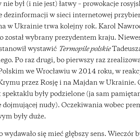
nie był (i nie jest) łatwy – prowokacje rosyjsk
e dezinformacji w sieci internetowej przybie
jna w Ukrainie trwa kolejny rok. Karol Nawro
 został wybrany prezydentem kraju. Niewes
stanowił wystawić
Termopile polskie
Tadeusz
ego. Po raz drugi, bo pierwszy raz zrealizowa
Polskim we Wrocławiu w 2014 roku, w reakcj
Krymu przez Rosję i na Majdan w Ukrainie. 
 spektaklu były podzielone (ja sam pamięta
 dojmującej nudy). Oczekiwania wobec pre
ym były duże.
 wydawało się mieć głębszy sens. Wieczór b