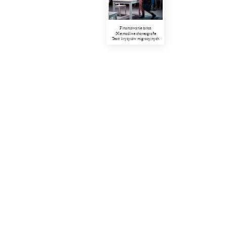
Finansowanie tańca
(Nie)możliwe choreografie
Teatr kryzysów migracyjnych