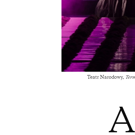
Teatr Narodowy,
Term
A