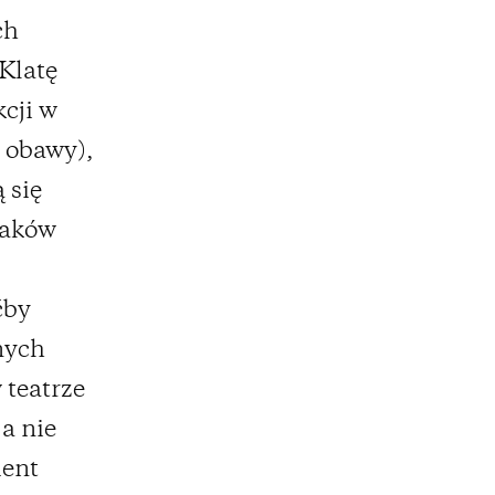
ch
 Klatę
cji w
 obawy),
 się
naków
ćby
nych
 teatrze
 a nie
ment