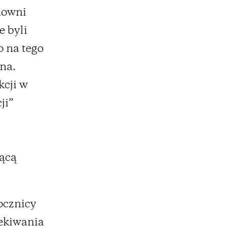
downi
e byli
o na tego
na.
kcji w
ji”
zącą
ocznicy
ekiwania