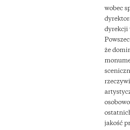
wobec s
dyrektor
dyrekcji
Powszech
że domin
monumen
sceniczn
rzeczywi
artystyc
osobowoś
ostatnich
jakość p