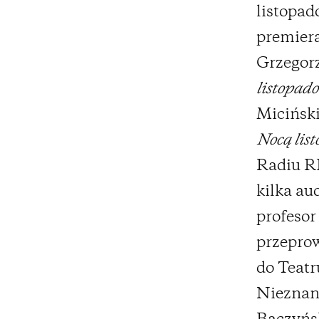
listopad
premiera
Grzegorz
listopad
Miciński
Nocą lis
Radiu R
kilka au
profesor
przepro
do Teat
Nieznane