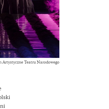
um Artystyczne Teatru Narodowego
e
olski
lni