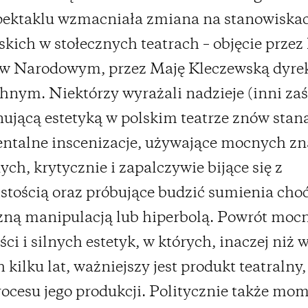
pektaklu wzmacniała zmiana na stanowiska
skich w stołecznych teatrach – objęcie przez
 w Narodowym, przez Maję Kleczewską dyrek
nym. Niektórzy wyrażali nadzieje (inni zaś
ującą estetyką w polskim teatrze znów staną
talne inscenizacje, używające mocnych z
ych, krytycznie i zapalczywie bijące się z
stością oraz próbujące budzić sumienia cho
zną manipulacją lub hiperbolą. Powrót moc
ci i silnych estetyk, w których, inaczej niż w
 kilku lat, ważniejszy jest produkt teatralny,
rocesu jego produkcji. Politycznie także mo