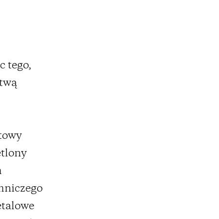
 tego,
stwą
ktowy
etlony
m
emniczego
etalowe