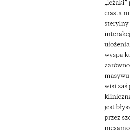
„leżaki”
ciasta n
sterylny
interakc
ułożenia
wyspa k
zarówno 
masywu w
wisi zaś
kliniczn
jest bły
przez sz
niesamow