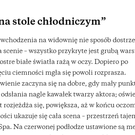
na stole chłodniczym”
wchodzenia na widownię nie sposób dostrzec
na scenie – wszystko przykryte jest grubą war
ostre białe światła rażą w oczy. Dopiero po
ciu ciemności mgła się powoli rozprasza.
wienie zaczyna się na dobre, gdy mały pun
r odsłania nagle kawałek twarzy aktora; oświ
 rozjeżdża się, powiększa, aż w końcu oczo
ości ukazuje się cała scena – przestrzeń taj
Spa. Na czerwonej podłodze ustawione są m