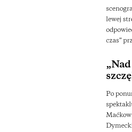
scenogra
lewej str
odpowied
czas” pr
„Nad 
szcz
Po ponur
spektakl
Maćkowi
Dymecki)