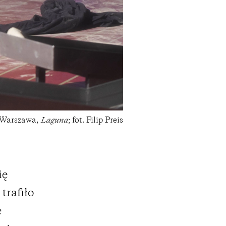
Warszawa,
Laguna
; fot. Filip Preis
ię
trafiło
e