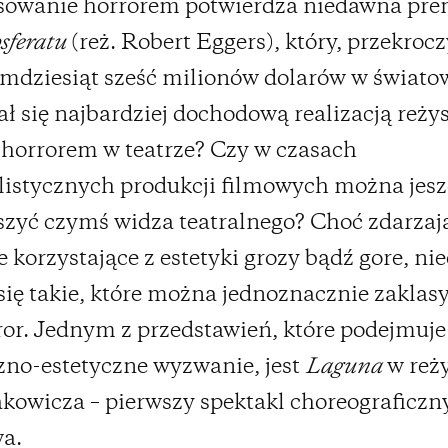
esowanie horrorem potwierdza niedawna pre
sferatu
(reż. Robert Eggers), który, przekroc
emdziesiąt sześć milionów dolarów w świat
stał się najbardziej dochodową realizacją reży
 horrorem w teatrze? Czy w czasach
listycznych produkcji filmowych można jesz
szyć czymś widza teatralnego? Choć zdarzają
e korzystające z estetyki grozy bądź gore, ni
się takie, które można jednoznacznie zaklas
ror. Jednym z przedstawień, które podejmuje
no-estetyczne wyzwanie, jest
Laguna
w reży
kowicza – pierwszy spektakl choreograficz
a.