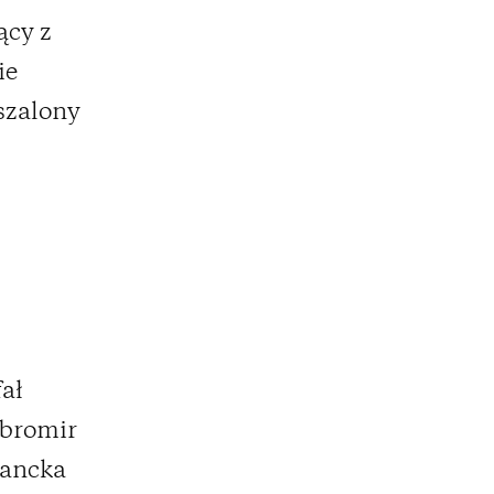
ący z
ie
szalony
fał
obromir
gancka