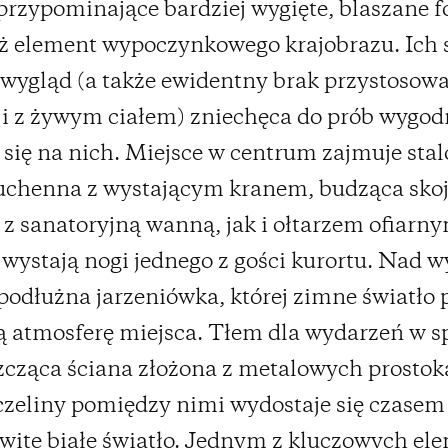
 przypominające bardziej wygięte, blaszane 
iż element wypoczynkowego krajobrazu. Ich 
 wygląd (a także ewidentny brak przystosow
ji z żywym ciałem) zniechęca do prób wygo
 się na nich. Miejsce w centrum zajmuje sta
uchenna z wystającym kranem, budząca skoj
z sanatoryjną wanną, jak i ołtarzem ofiarnym
ystają nogi jednego z gości kurortu. Nad 
 podłużna jarzeniówka, której zimne światło 
ą atmosferę miejsca. Tłem dla wydarzeń w s
szcząca ściana złożona z metalowych prostok
czeliny pomiędzy nimi wydostaje się czasem
ite białe światło. Jednym z kluczowych e