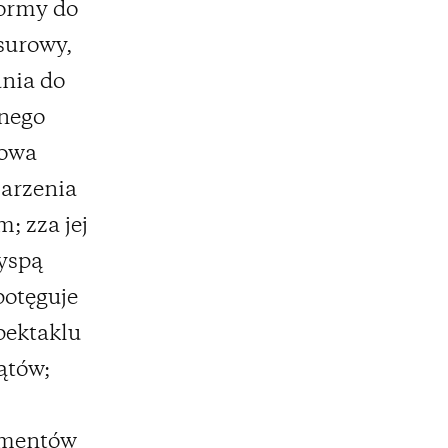
formy do
surowy,
ania do
dnego
lowa
arzenia
; zza jej
wyspą
potęguje
pektaklu
ątów;
lementów