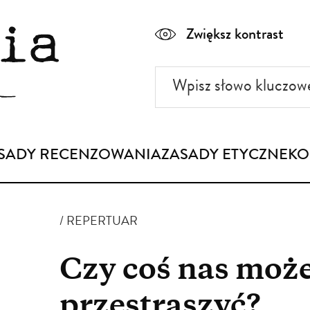
Zwiększ kontrast
Wpisz
słowo
kluczowe
SADY RECENZOWANIA
ZASADY ETYCZNE
KO
REPERTUAR
Czy coś nas może
przestraszyć?