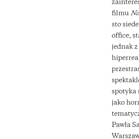
zainter
filmu
No
sto sied
office, 
jednak z
hiperrea
przestra
spektakl
spotyka 
jako hor
tematycz
Pawła Sa
Warszaw