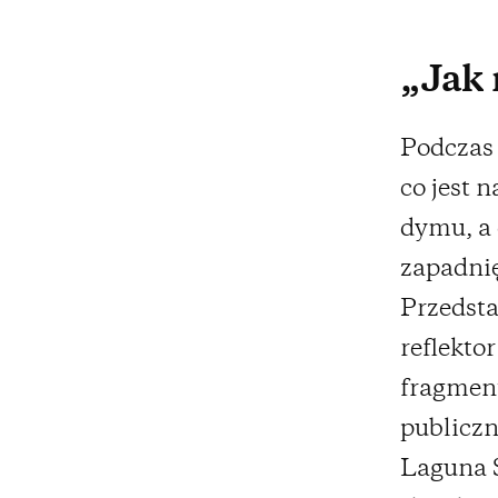
„Jak 
Podczas 
co jest 
dymu, a 
zapadnię
Przedsta
reflekto
fragment
publiczn
Laguna 