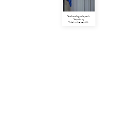
Nuda cudzego cierpienia
Psujzabawy
Dzieci wolnej republiki