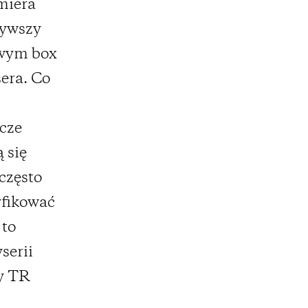
miera
zywszy
owym box
sera. Co
cze
 się
eczęsto
yfikować
 to
serii
ny TR