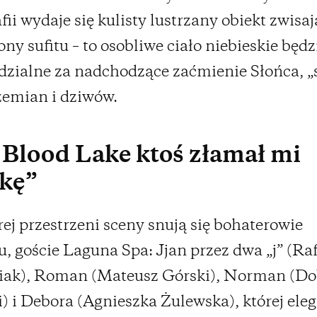
fii wydaje się kulisty lustrzany obiekt zwisaj
ony sufitu – to osobliwe ciało niebieskie będz
zialne za nadchodzące zaćmienie Słońca, „
zemian i dziwów.
Blood Lake ktoś złamał mi
ękę”
ej przestrzeni sceny snują się bohaterowie
u, goście Laguna Spa: Jjan przez dwa „j” (Ra
ak), Roman (Mateusz Górski), Norman (D
 i Debora (Agnieszka Żulewska), której ele