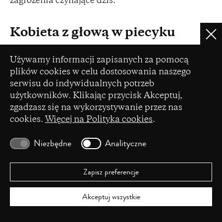
zagrożenia czyhające dziś.
Kobieta z głową w piecyku
Clo
gazowym
Ustawienia plików cookie
Używamy informacji zapisanych za pomocą
Reżyserzy przyglądają się w swoich
Hamletach
plików cookies w celu dostosowania naszego
serwisu do indywidualnych potrzeb
także pozycji kobiet. Ofelii i Gertrudzie trudno w
użytkowników. Klikając przycisk Akceptuj,
szekspirowskim scenariuszu wybić się na
zgadzasz się na wykorzystywanie przez nas
niepodległość – wymaga on modyfikacji, by oddać
cookies.
Więcej na Polityka cookies
.
im głos. Tu najradykalniej postępuje Białaszek,
dopisując Gertrudzie (Anna Ilczuk) i podwojonej
Niezbędne
Analityczne
Ofelii (Natalia Szczypka i Ewa Skibińska)
monologi mówiące o ich uwikłaniu w męski
Zapisz preferencje
świat. Pionierką feministycznego czytania
dramatu była Monika Pęcikiewicz (Teatr Polski
Akceptuj wszystkie
we Wrocławiu, 2008), gdzie Ilczuk i Skibińska