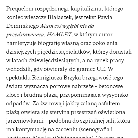
Prequelem rozpędzonego kapitalizmu, którego
koniec wieszczy Białaszek, jest tekst Pawła
Demirskiego
Mam coś w głębi nie do
przedstawienia. HAMLET
, w którym autor
hamletyzuje biografię własną oraz pokolenia
dzisiejszych pięćdziesięciolatków, którzy dorastali
w latach dziewięćdziesiątych, a na rynek pracy
wchodzili, gdy otwierały się granice UE. W
spektaklu Remigiusza Brzyka brzegowość tego
świata wyznacza portowe nabrzeże – betonowe
kloce i brudna plaża, przypominająca wysypisko
odpadów. Za żwirową i jakby zalaną asfaltem
plażą otwiera się sterylna przestrzeń oświetlona
jarzeniówkami – podobna do szpitalnej sali, która
ma kontynuację na zasceniu (scenografia i