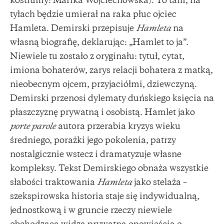
kostiumy: Marika Wojciechowska). To tam, na
tyłach będzie umierał na raka płuc ojciec
Hamleta. Demirski przepisuje
Hamleta
na
własną biografię, deklarując: „Hamlet to ja”.
Niewiele tu zostało z oryginału: tytuł, cytat,
imiona bohaterów, zarys relacji bohatera z matką,
nieobecnym ojcem, przyjaciółmi, dziewczyną.
Demirski przenosi dylematy duńskiego księcia na
płaszczyznę prywatną i osobistą. Hamlet jako
porte parole
autora przerabia kryzys wieku
średniego, porażki jego pokolenia, patrzy
nostalgicznie wstecz i dramatyzuje własne
kompleksy. Tekst Demirskiego obnaża wszystkie
słabości traktowania
Hamleta
jako stelaża –
szekspirowska historia staje się indywidualną,
jednostkową i w gruncie rzeczy niewiele