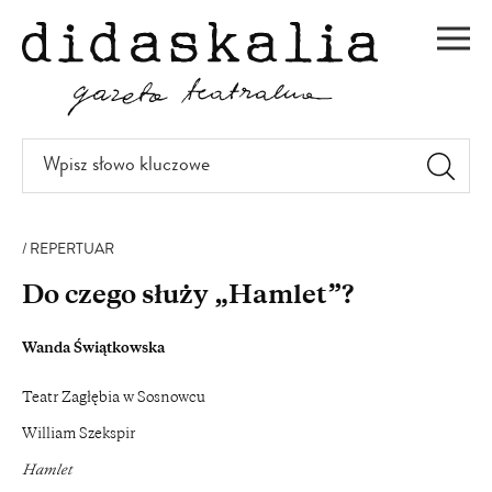
PRZEJDŹ
DO
Men
TREŚCI
Wpisz
słowo
kluczowe
REPERTUAR
Do czego służy „Hamlet”?
Wanda Świątkowska
Teatr Zagłębia w Sosnowcu
William Szekspir
Hamlet