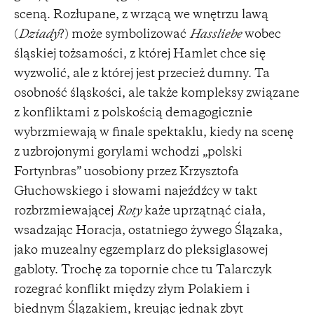
sceną. Rozłupane, z wrzącą we wnętrzu lawą
(
Dziady
?) może symbolizować
Hassliebe
wobec
śląskiej tożsamości, z której Hamlet chce się
wyzwolić, ale z której jest przecież dumny. Ta
osobność śląskości, ale także kompleksy związane
z konfliktami z polskością demagogicznie
wybrzmiewają w finale spektaklu, kiedy na scenę
z uzbrojonymi gorylami wchodzi „polski
Fortynbras” uosobiony przez Krzysztofa
Głuchowskiego i słowami najeźdźcy w takt
rozbrzmiewającej
Roty
każe uprzątnąć ciała,
wsadzając Horacja, ostatniego żywego Ślązaka,
jako muzealny egzemplarz do pleksiglasowej
gabloty. Trochę za topornie chce tu Talarczyk
rozegrać konflikt między złym Polakiem i
biednym Ślązakiem, kreując jednak zbyt