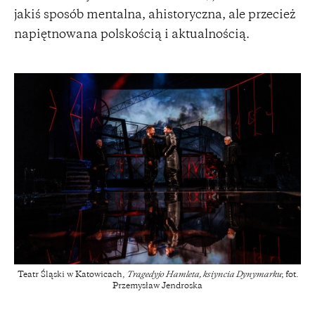
jakiś sposób mentalna, ahistoryczna, ale przecież
napiętnowana polskością i aktualnością.
Teatr Śląski w Katowicach,
Tragedyjo Hamleta, ksiyncia Dynymarku
; fot.
Przemysław Jendroska