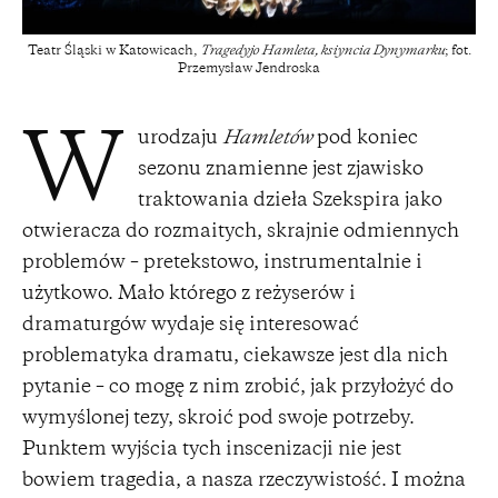
Teatr Śląski w Katowicach,
Tragedyjo Hamleta, ksiyncia Dynymarku
; fot.
Przemysław Jendroska
urodzaju
Hamletów
pod koniec
W
sezonu znamienne jest zjawisko
traktowania dzieła Szekspira jako
otwieracza do rozmaitych, skrajnie odmiennych
problemów – pretekstowo, instrumentalnie i
użytkowo. Mało którego z reżyserów i
dramaturgów wydaje się interesować
problematyka dramatu, ciekawsze jest dla nich
pytanie – co mogę z nim zrobić, jak przyłożyć do
wymyślonej tezy, skroić pod swoje potrzeby.
Punktem wyjścia tych inscenizacji nie jest
bowiem tragedia, a nasza rzeczywistość. I można