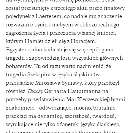
na wysuniętym w widownię pomoście. Tekst
został przesunięty z trzeciego aktu przed finałowy
pojedynek z Laertesem, co nadaje mu znaczenie
rozważań o byciu i niebyciu w obliczu realnego
zagrożenia życia i przeczucia własnej śmierci,
którym Hamlet dzieli się z Horacjem.
Egzystencjalna koda staje się więc epilogiem
tragedii i zapowiedzią losu wszystkich głównych
bohaterów. Tu od razu warto nadmienić, że
tragedia Szekspira w języku śląskim (w
przekładzie Mirosława Syniawy, który przełożył
również
Tkaczy
Gerharta Hauptmanna na
potrzeby przedstawienia Mai Kleczewskiej) brzmi
znakomicie – odświeżająco, mocno, brutalnie –
przekład ma dynamikę, szorstkość, twardość,
wynikające nie tylko z fonetyki języka śląskiego,