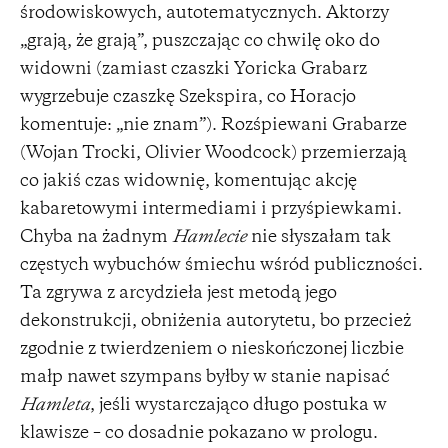
środowiskowych, autotematycznych. Aktorzy
„grają, że grają”, puszczając co chwilę oko do
widowni (zamiast czaszki Yoricka Grabarz
wygrzebuje czaszkę Szekspira, co Horacjo
komentuje: „nie znam”). Rozśpiewani Grabarze
(Wojan Trocki, Olivier Woodcock) przemierzają
co jakiś czas widownię, komentując akcję
kabaretowymi intermediami i przyśpiewkami.
Chyba na żadnym
Hamlecie
nie słyszałam tak
częstych wybuchów śmiechu wśród publiczności.
Ta zgrywa z arcydzieła jest metodą jego
dekonstrukcji, obniżenia autorytetu, bo przecież
zgodnie z twierdzeniem o nieskończonej liczbie
małp nawet szympans byłby w stanie napisać
Hamleta
, jeśli wystarczająco długo postuka w
klawisze – co dosadnie pokazano w prologu.