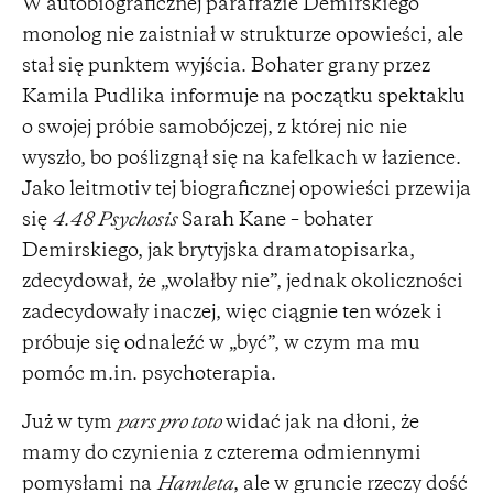
W autobiograficznej parafrazie Demirskiego
monolog nie zaistniał w strukturze opowieści, ale
stał się punktem wyjścia. Bohater grany przez
Kamila Pudlika informuje na początku spektaklu
o swojej próbie samobójczej, z której nic nie
wyszło, bo poślizgnął się na kafelkach w łazience.
Jako leitmotiv tej biograficznej opowieści przewija
się
4.48 Psychosis
Sarah Kane – bohater
Demirskiego, jak brytyjska dramatopisarka,
zdecydował, że „wolałby nie”, jednak okoliczności
zadecydowały inaczej, więc ciągnie ten wózek i
próbuje się odnaleźć w „być”, w czym ma mu
pomóc m.in. psychoterapia.
Już w tym
pars pro toto
widać jak na dłoni, że
mamy do czynienia z czterema odmiennymi
pomysłami na
Hamleta
, ale w gruncie rzeczy dość