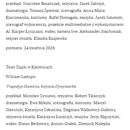
przekład: Stanisław Barańczak, reżyseria: Jacek Jabrzyk,
dramaturgia: Tomasz Śpiewak, scenografia: Anna Maria
Karczmarska, kostiumy: Rafał Domagała, muzyka: Jacek Sotomski,
scenograf wykonawczy, projekcje multimedialne z wykorzystaniem
Al: Kacper Łyszczarz, wideo, kamera live: Aleksander Joachimiak,
reżyser światła: Klaudia Kasperska
premiera: 24 kwietnia 2026
Teatr Śląski w Katowicach
William Szekspir
Tragedyjo Hamleta, ksiyncia Dynymarku
przekład: Mirosław Syniawa, reżyseria: Robert Talarczyk,
dramaturgia: Ewa Mikuła, scenografia, kostiumy: Marcel
Sławiński, Katarzyna Sobańska, Dagmara Walkowicz-Goleśny,
reżyseria światła: Katarzyna Łuszczyk, muzyka: Jerzy Mączyński,
wideo: Natan Berkowicz, Antoni Grałek, Dominik Nalepka