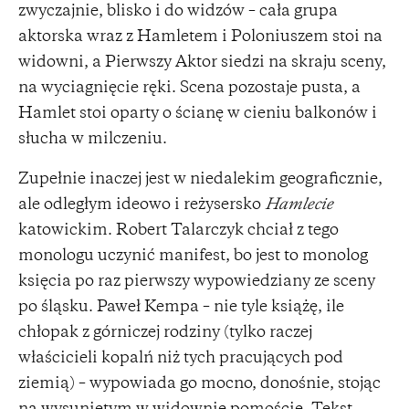
zwyczajnie, blisko i do widzów – cała grupa
aktorska wraz z Hamletem i Poloniuszem stoi na
widowni, a Pierwszy Aktor siedzi na skraju sceny,
na wyciagnięcie ręki. Scena pozostaje pusta, a
Hamlet stoi oparty o ścianę w cieniu balkonów i
słucha w milczeniu.
Zupełnie inaczej jest w niedalekim geograficznie,
ale odległym ideowo i reżysersko
Hamlecie
katowickim. Robert Talarczyk chciał z tego
monologu uczynić manifest, bo jest to monolog
księcia po raz pierwszy wypowiedziany ze sceny
po śląsku. Paweł Kempa – nie tyle książę, ile
chłopak z górniczej rodziny (tylko raczej
właścicieli kopalń niż tych pracujących pod
ziemią) – wypowiada go mocno, donośnie, stojąc