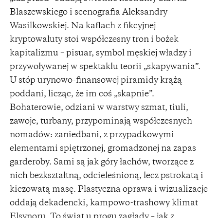
Blaszewskiego i scenografia Aleksandry
Wasilkowskiej. Na kaflach z fikcyjnej
kryptowaluty stoi współczesny tron i bożek
kapitalizmu – pisuar, symbol męskiej władzy i
przywoływanej w spektaklu teorii „skapywania”.
U stóp urynowo-finansowej piramidy krążą
poddani, licząc, że im coś „skapnie”.
Bohaterowie, odziani w warstwy szmat, tiuli,
zawoje, turbany, przypominają współczesnych
nomadów: zaniedbani, z przypadkowymi
elementami spiętrzonej, gromadzonej na zapas
garderoby. Sami są jak góry łachów, tworzące z
nich bezkształtną, odcieleśnioną, lecz pstrokatą i
kiczowatą masę. Plastyczna oprawa i wizualizacje
oddają dekadencki, kampowo-trashowy klimat
Elsynoru. To świat u progu zagłady – jak z