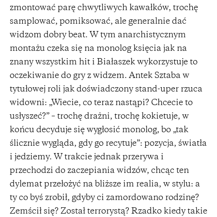
zmontować parę chwytliwych kawałków, trochę
samplować, pomiksować, ale generalnie dać
widzom dobry beat. W tym anarchistycznym
montażu czeka się na monolog księcia jak na
znany wszystkim hit i Białaszek wykorzystuje to
oczekiwanie do gry z widzem. Antek Sztaba w
tytułowej roli jak doświadczony stand-uper rzuca
widowni: „Wiecie, co teraz nastąpi? Chcecie to
usłyszeć?” – trochę drażni, trochę kokietuje, w
końcu decyduje się wygłosić monolog, bo „tak
ślicznie wygląda, gdy go recytuje”: pozycja, światła
i jedziemy. W trakcie jednak przerywa i
przechodzi do zaczepiania widzów, chcąc ten
dylemat przełożyć na bliższe im realia, w stylu: a
ty co byś zrobił, gdyby ci zamordowano rodzinę?
Zemścił się? Został terrorystą? Rzadko kiedy takie