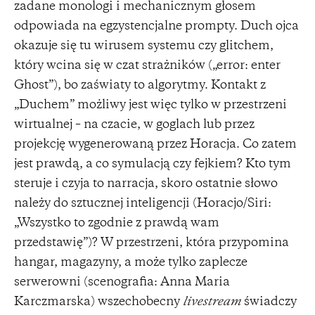
zadane monologi i mechanicznym głosem
odpowiada na egzystencjalne prompty. Duch ojca
okazuje się tu wirusem systemu czy glitchem,
który wcina się w czat strażników („error: enter
Ghost”), bo zaświaty to algorytmy. Kontakt z
„Duchem” możliwy jest więc tylko w przestrzeni
wirtualnej – na czacie, w goglach lub przez
projekcję wygenerowaną przez Horacja. Co zatem
jest prawdą, a co symulacją czy fejkiem? Kto tym
steruje i czyja to narracja, skoro ostatnie słowo
należy do sztucznej inteligencji (Horacjo/Siri:
„Wszystko to zgodnie z prawdą wam
przedstawię”)? W przestrzeni, która przypomina
hangar, magazyny, a może tylko zaplecze
serwerowni (scenografia: Anna Maria
Karczmarska) wszechobecny
livestream
świadczy