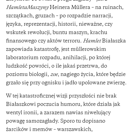
HamletaMaszyny
Heinera Müllera – na ruinach,
szczątkach, gruzach – po rozpadzie narracji,
języka, reprezentacji, historii, nieważne, czy
wskutek rewolucji, buntu maszyn, krachu
finansowego czy aktów terroru.
Hamlet
Białaszka
zapowiada katastrofę, jest müllerowskim
laboratorium rozpadu, anihilacji, po której
ludzkość powróci, o ile jakaś przetrwa, do
poziomu biologii,
zoe
, nagiego życia, które będzie
grzało się przy ognisku i jadło upolowane zwierzę.
W tej katastroficznej wizji przyszłości nie brak
Białaszkowi poczucia humoru, które działa jak
wentyl ironii, a zarazem nawias niwelujący
powagę samozagłady. Sporo tu dopisano
żarcików i memów – warszawskich,