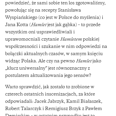
powiedzieć, że sami sobie ten los zgotowaliśmy,
powołując się na recepty Stanisława
Wyspiańskiego (co jest w Polsce do myślenia) i
Jana Kotta (
Hamlet
jest jak gąbka) – to przede
wszystkim oni usprawiedliwiali i
uprawomocniali czytanie
Hamletem
polskiej
współczesności i szukanie w nim odpowiedzi na
bolączki aktualnych czasów, w samym księciu
widząc Polaka. Ale czy na pewno
Hamlet
jako
„klucz uniwersalny” jest równoznaczny z
postulatem aktualizowania jego sensów?
Warto sprawdzić, jak zostało to zrobione w
czterech ostatnich inscenizacjach, za które
odpowiadali: Jacek Jabrzyk, Kamil Białaszek,
Robert Talarczyk i Remigiusz Brzyk z Pawłem