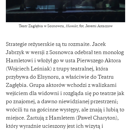
Teatr Zagłębia w Sosnowcu,
Hamlet
; fot. Jeremi Astaszow
Strategie reżyserskie są tu rozmaite. Jacek
Jabrzyk w wersji z Sosnowca odebrał ten monolog
Hamletowi i włożył go w usta Pierwszego Aktora
(Wojciech Leśniak) z trupy teatralnej, która
przybywa do Elsynoru, a właściwie do Teatru
Zagłębia. Grupa aktorów wchodzi z walizkami
wejściem dla widowni i rozgląda się po teatrze jak
po znajomej, a dawno niewidzianej przestrzeni;
wrócili tu na gościnne występy, ale znają i lubią to
miejsce. Żartują z Hamletem (Paweł Charyton),
który wyraźnie ucieszony jest ich wizytą i