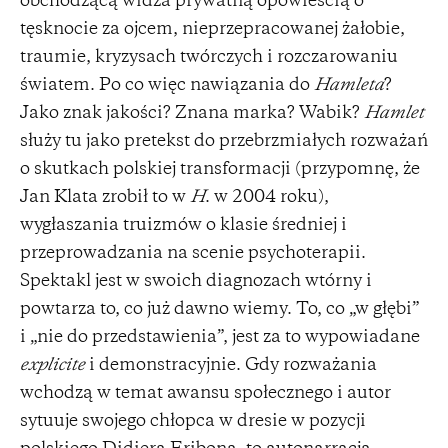
obchodzącą widza prywatną opowieścią o
tęsknocie za ojcem, nieprzepracowanej żałobie,
traumie, kryzysach twórczych i rozczarowaniu
światem. Po co więc nawiązania do
Hamleta
?
Jako znak jakości? Znana marka? Wabik?
Hamlet
służy tu jako pretekst do przebrzmiałych rozważań
o skutkach polskiej transformacji (przypomnę, że
Jan Klata zrobił to w
H
. w 2004 roku),
wygłaszania truizmów o klasie średniej i
przeprowadzania na scenie psychoterapii.
Spektakl jest w swoich diagnozach wtórny i
powtarza to, co już dawno wiemy. To, co „w głębi”
i „nie do przedstawienia”, jest za to wypowiadane
explicite
i demonstracyjnie. Gdy rozważania
wchodzą w temat awansu społecznego i autor
sytuuje swojego chłopca w dresie w pozycji