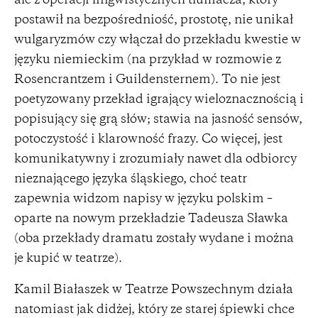
ale z operacji lingwistycznych tłumacza, który
postawił na bezpośredniość, prostotę, nie unikał
wulgaryzmów czy włączał do przekładu kwestie w
języku niemieckim (na przykład w rozmowie z
Rosencrantzem i Guildensternem). To nie jest
poetyzowany przekład igrający wieloznacznością i
popisujący się grą słów; stawia na jasność sensów,
potoczystość i klarowność frazy. Co więcej, jest
komunikatywny i zrozumiały nawet dla odbiorcy
nieznającego języka śląskiego, choć teatr
zapewnia widzom napisy w języku polskim –
oparte na nowym przekładzie Tadeusza Sławka
(oba przekłady dramatu zostały wydane i można
je kupić w teatrze).
Kamil Białaszek w Teatrze Powszechnym działa
natomiast jak didżej, który ze starej śpiewki chce