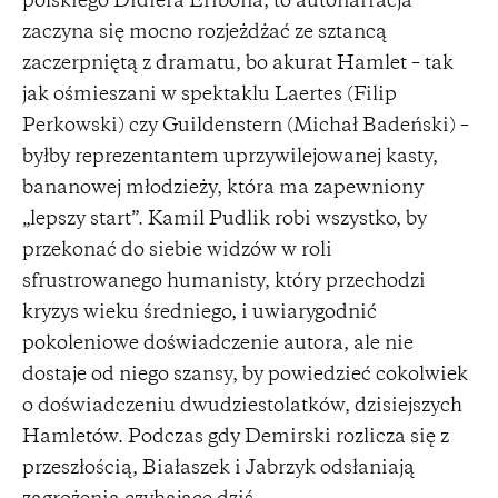
polskiego Didiera Eribona, to autonarracja
zaczyna się mocno rozjeżdżać ze sztancą
zaczerpniętą z dramatu, bo akurat Hamlet – tak
jak ośmieszani w spektaklu Laertes (Filip
Perkowski) czy Guildenstern (Michał Badeński) –
byłby reprezentantem uprzywilejowanej kasty,
bananowej młodzieży, która ma zapewniony
„lepszy start”. Kamil Pudlik robi wszystko, by
przekonać do siebie widzów w roli
sfrustrowanego humanisty, który przechodzi
kryzys wieku średniego, i uwiarygodnić
pokoleniowe doświadczenie autora, ale nie
dostaje od niego szansy, by powiedzieć cokolwiek
o doświadczeniu dwudziestolatków, dzisiejszych
Hamletów. Podczas gdy Demirski rozlicza się z
przeszłością, Białaszek i Jabrzyk odsłaniają