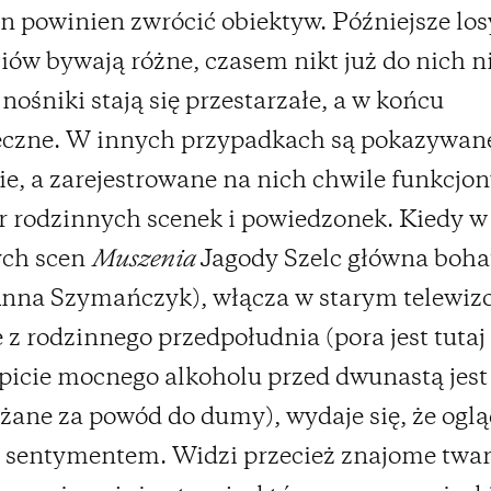
en powinien zwrócić obiektyw. Późniejsze los
iów bywają różne, czasem nikt już do nich n
 nośniki stają się przestarzałe, a w końcu
eczne. W innych przypadkach są pokazywan
ie, a zarejestrowane na nich chwile funkcjon
r rodzinnych scenek i powiedzonek. Kiedy w 
ych scen
Muszenia
Jagody Szelc główna boha
nna Szymańczyk), włącza w starym telewiz
 z rodzinnego przedpołudnia (pora jest tutaj
icie mocnego alkoholu przed dwunastą jest 
żane za powód do dumy), wydaje się, że ogląd
sentymentem. Widzi przecież znajome twarz