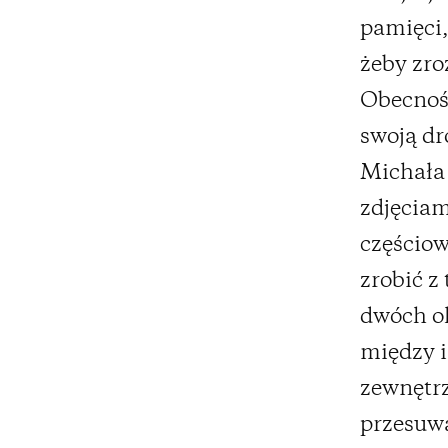
pamięci,
żeby zro
Obecnoś
swoją dr
Michała 
zdjęciam
częścio
zrobić z
dwóch o
między i
zewnętrz
przesuw