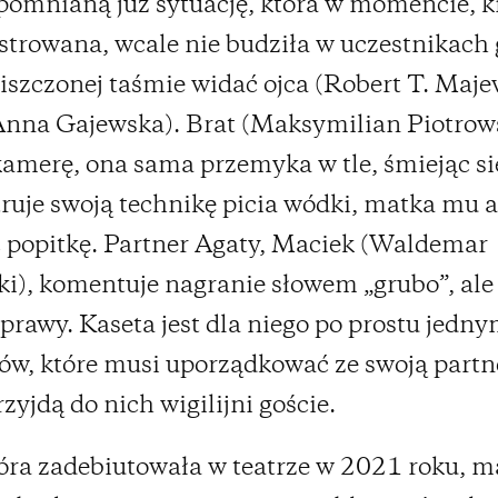
omnianą już sytuację, która w momencie, k
estrowana, wcale nie budziła w uczestnikach 
szczonej taśmie widać ojca (Robert T. Majew
nna Gajewska). Brat (Maksymilian Piotrow
amerę, ona sama przemyka w tle, śmiejąc się
uje swoją technikę picia wódki, matka mu a
 popitkę. Partner Agaty, Maciek (Waldemar
i), komentuje nagranie słowem „grubo”, ale
sprawy. Kaseta jest dla niego po prostu jedny
ów, które musi uporządkować ze swoją partn
zyjdą do nich wigilijni goście.
tóra zadebiutowała w teatrze w 2021 roku, m