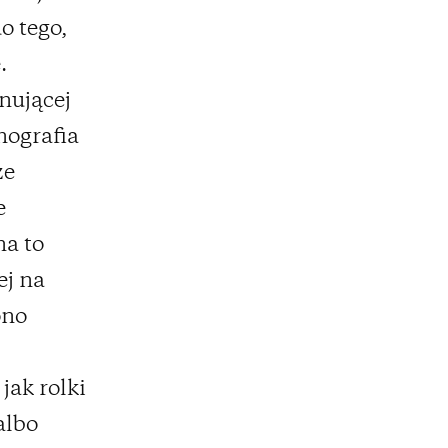
o tego,
.
nującej
nografia
ze
e
a to
ej na
ono
jak rolki
albo