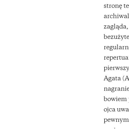
stronę t
archiwal
zagląda,
bezużyt
regularn
repertua
pierwsz
Agata (A
nagranie
bowiem p
ojca uwa
pewnym 