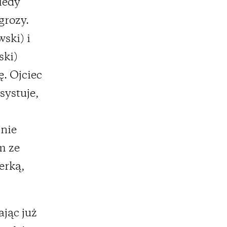
iedy
grozy.
ski) i
ski)
. Ojciec
systuje,
 nie
m ze
erką,
ając już