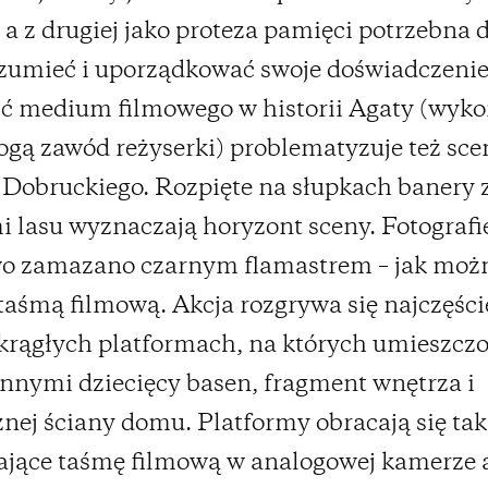
 a z drugiej jako proteza pamięci potrzebna d
zumieć i uporządkować swoje doświadczenie
ć medium filmowego w historii Agaty (wyko
ogą zawód reżyserki) problematyzuje też sce
Dobruckiego. Rozpięte na słupkach banery 
i lasu wyznaczają horyzont sceny. Fotografi
wo zamazano czarnym flamastrem – jak możn
 taśmą filmową. Akcja rozgrywa się najczęści
krągłych platformach, na których umieszcz
nnymi dziecięcy basen, fragment wnętrza i
nej ściany domu. Platformy obracają się tak 
ające taśmę filmową w analogowej kamerze 