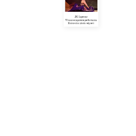
JP2 Superstar
Wirusowe zapalenie performansu
Krakowska szkoła reżyserii