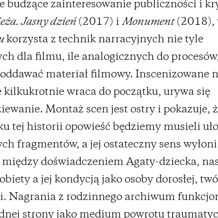
e budzące zainteresowanie publiczności i k
eża. Jasny dzień
(2017) i
Monument
(2018),
u
korzysta z technik narracyjnych nie tyle
ch dla filmu, ile analogicznych do procesów
oddawać materiał filmowy. Inscenizowane 
 kilkukrotnie wraca do początku, urywa się
iewanie. Montaż scen jest ostry i pokazuje, 
u tej historii opowieść będziemy musieli uło
ch fragmentów, a jej ostateczny sens wyłoni 
 między doświadczeniem Agaty-dziecka, nast
obiety a jej kondycją jako osoby dorosłej, tw
i. Nagrania z rodzinnego archiwum funkcjo
jednej strony jako medium powrotu traumaty