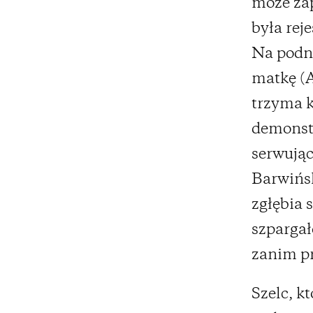
może zap
była rej
Na podni
matkę (A
trzyma k
demonstr
serwując
Barwińsk
zgłębia 
szpargał
zanim pr
Szelc, k