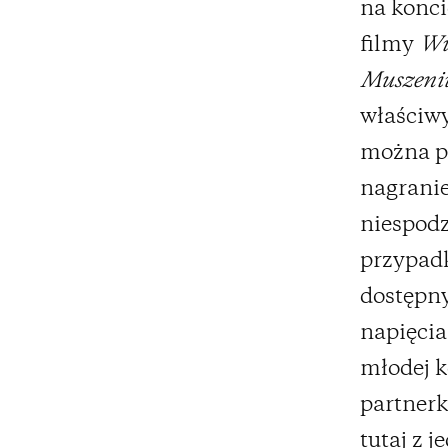
na konci
filmy
Wi
Muszeni
właściwy
można p
nagranie
niespodz
przypadk
dostępny
napięcia
młodej k
partnerk
tutaj z 