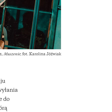
e,
Muszenie
; fot. Karolina Jóźwiak
ju
wyłania
e do
órą