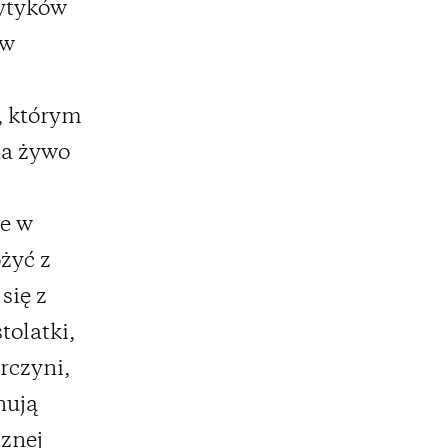
rytyków
 w
, którym
na żywo
że w
żyć z
się z
olatki,
órczyni,
nują
cznej