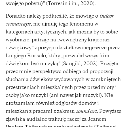
swojego pobytu)” (Torresin i in., 2020).
Ponadto należy podkreślić, że mówiąc o
indoor
soundscape
, nie ujmuję tego fenomenu w
kategoriach artystycznych, jak można by to sobie
wyobrazić, patrząc na „wewnętrzny krajobraz
dźwiękowy” z pozycji ukształtowanej jeszcze przez
Luigiego Russolo, który „pozwalał wszystkim
dźwiękom być muzyką” (Sangild, 2002). Przyjęta
przez mnie perspektywa odbiega od propozycji
słuchania dźwięków wydawanych w zamkniętych
przestrzeniach mieszkalnych przez przedmioty i
osoby jako muzyki (ani nawet jak muzyki). Nie
utożsamiam również odgłosów domów i
mieszkań z pracami z zakresu
sound art
. Powyższe
zjawiska audialne traktuję raczej za Jeanem-