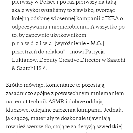
pierwszy w Polsce i po raz pierwszy na taką
skalę wykorzystaliśmy to zjawisko, tworząc
kolejną odsłonę wiosennej kampanii z IKEA o
odpoczywaniu i nicnierobieniu. A wszystko po
to, by zapewnić użytkownikom
prawdziwą
[wyróżnienie – M.G.]
przestrzeń do relaksu” – mówi Patrycja
Lukianow, Deputy Creative Director w Saatchi
8
& Saatchi IS
.
Krótko mówiąc, komentarze te pozostają
zasadniczo spójne z powszechnym mniemaniem
na temat technik ASMR i dobrze oddają
kluczowe, oficjalne założenia kampanii. Jednak,
jak sądzę, materiały te doskonale ujawniają
również szersze tło, stojące za decyzją szwedzkiej