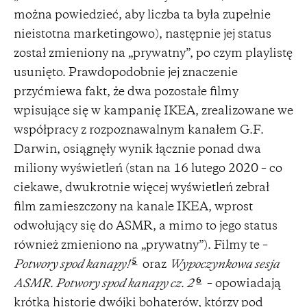
można powiedzieć, aby liczba ta była zupełnie
nieistotna marketingowo), następnie jej status
został zmieniony na „prywatny”, po czym playlistę
usunięto. Prawdopodobnie jej znaczenie
przyćmiewa fakt, że dwa pozostałe filmy
wpisujące się w kampanię IKEA, zrealizowane we
współpracy z rozpoznawalnym kanałem G.F.
Darwin, osiągnęły wynik łącznie ponad dwa
miliony wyświetleń (stan na 16 lutego 2020 – co
ciekawe, dwukrotnie więcej wyświetleń zebrał
film zamieszczony na kanale IKEA, wprost
odwołujący się do ASMR, a mimo to jego status
również zmieniono na „prywatny”). Filmy te –
5
Potwory spod kanapy!
oraz
Wypoczynkowa sesja
6
ASMR. Potwory spod kanapy cz. 2
– opowiadają
krótką historię dwójki bohaterów, którzy pod