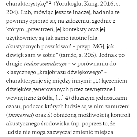
1
charakterystykę”
(Yorukoglu, Kang, 2016, s.
204). Lub, mówiąc jeszcze inaczej, badania te
powinny opierać się na założeniu, zgodnie z
którym „przestrzeń, jej konteksty oraz jej
użytkownicy są tak samo istotne [dla
akustycznych poszukiwań – przyp. MG], jak
dźwięk sam w sobie” (tamże, s. 205). Jednak po
drugie
indoor soundscape
– w porównaniu do
klasycznego „krajobrazu dźwiękowego” –
charakteryzuje się między innymi: „1) łączeniem
dźwięków generowanych przez zewnętrzne i
wewnętrzne źródła, […] 4) dłuższym jednostkami
czasu, podczas których ludzie są w nim zanurzeni
(
immersed
) oraz 5) obniżoną możliwością kontroli
akustycznego środowiska (np. poprzez to, że
ludzie nie mogą zazwyczaj zmienić miejsca