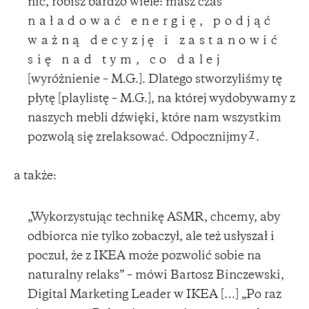
nic, robisz bardzo wiele: masz czas
naładować energię, podjąć
ważną decyzję i zastanowić
się nad tym, co dalej
[wyróżnienie – M.G.]. Dlatego stworzyliśmy tę
płytę [playlistę – M.G.], na której wydobywamy z
naszych mebli dźwięki, które nam wszystkim
7
pozwolą się zrelaksować. Odpocznijmy
.
a także:
„Wykorzystując technikę ASMR, chcemy, aby
odbiorca nie tylko zobaczył, ale też usłyszał i
poczuł, że z IKEA może pozwolić sobie na
naturalny relaks” – mówi Bartosz Binczewski,
Digital Marketing Leader w IKEA […] „Po raz