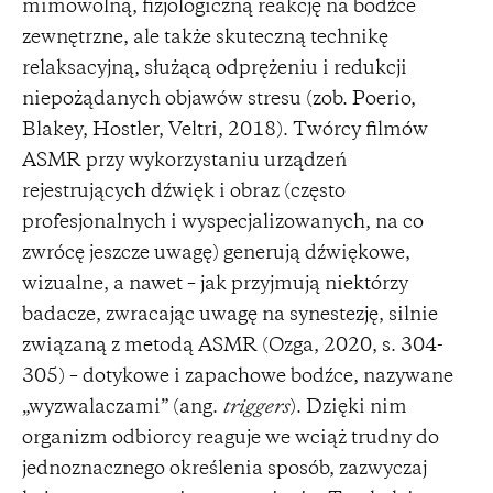
mimowolną, fizjologiczną reakcję na bodźce
zewnętrzne, ale także skuteczną technikę
relaksacyjną, służącą odprężeniu i redukcji
niepożądanych objawów stresu (zob. Poerio,
Blakey, Hostler, Veltri, 2018). Twórcy filmów
ASMR przy wykorzystaniu urządzeń
rejestrujących dźwięk i obraz (często
profesjonalnych i wyspecjalizowanych, na co
zwrócę jeszcze uwagę) generują dźwiękowe,
wizualne, a nawet – jak przyjmują niektórzy
badacze, zwracając uwagę na synestezję, silnie
związaną z metodą ASMR (Ozga, 2020, s. 304-
305) – dotykowe i zapachowe bodźce, nazywane
„wyzwalaczami” (ang.
triggers
). Dzięki nim
organizm odbiorcy reaguje we wciąż trudny do
jednoznacznego określenia sposób, zazwyczaj