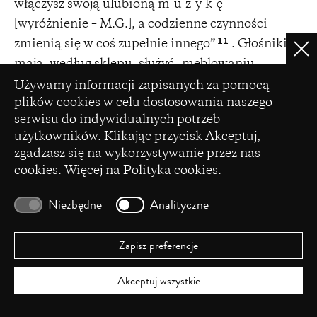
włączysz swoją ulubioną
muzykę
[wyróżnienie – M.G.], a codzienne czynności
11
zmienią się w coś zupełnie innego”
. Głośniki
Clo
mają, według sklepu, służyć „meblowaniu
Ustawienia plików cookie
12
dźwiękiem” i być „osiągalne dla każdego”
.
Używamy informacji zapisanych za pomocą
plików cookies w celu dostosowania naszego
Zaskakująca jest natomiast wzmianka
serwisu do indywidualnych potrzeb
zamieszczona przy głośniku-lampie, która brzmi:
użytkowników. Klikając przycisk Akceptuj,
„Głośnik lampy stołowej wcale nie jest głośny
zgadzasz się na wykorzystywanie przez nas
(chyba że zwiększysz natężenie dźwięku,
cookies.
Więcej na Polityka cookies
.
13
oczywiście)”
.
Niezbędne
Analityczne
Projektowany przez autorów kampanii obraz
oferowanych produktów dopełniają dwie
Zapisz preferencje
reklamy, w których dostrzec można niezwykle
ciekawe podejście do roli, jaką głośniki miałyby
Akceptuj wszystkie
odgrywać w życiu ich nabywców. Pierwsza z
14
nich
to quasi-filozofująca wypowiedź jednego z