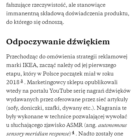
fałszujące rzeczywistość, ale stanowiące
immanentną składową doświadczenia produktu,
do którego się odnoszą.
Odpoczywanie dźwiękiem
Przechodząc do omówienia strategii reklamowej
marki IKEA, zacząć należy od jej pierwszego
etapu, który w Polsce początek miał w roku
3
2018
. Marketingowcy sklepu opublikowali
wtedy na portalu YouTube serię nagrań dźwięków
wydawanych przez oferowane przez sieć artykuły
(sofy, doniczki, szafki, dywany etc.). Nagrania te
były wykonane w technice pozwalającej wywołać
u słuchającego zjawisko ASMR (ang.
autonomous
4
sensory meridian response
)
. Nadto zostały one