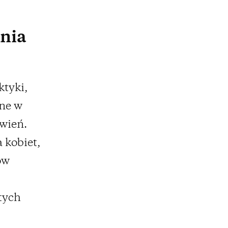
nia
ktyki,
ane w
wień.
 kobiet,
ów
tych