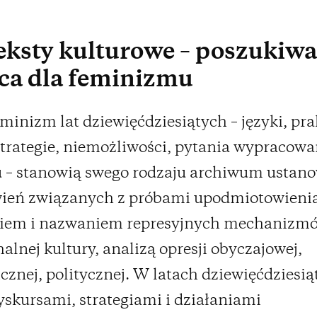
ksty kulturowe – poszukiwa
ca dla feminizmu
eminizm lat dziewięćdziesiątych – języki, pra
strategie, niemożliwości, pytania wypracow
u – stanowią swego rodzaju archiwum ustano
ień związanych z próbami upodmiotowienia
iem i nazwaniem represyjnych mechanizm
halnej kultury, analizą opresji obyczajowej,
znej, politycznej. W latach dziewięćdziesią
yskursami, strategiami i działaniami