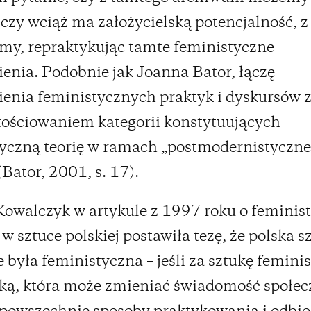
 czy wciąż ma założycielską potencjalność, z 
my, repraktykując tamte feministyczne
enia. Podobnie jak Joanna Bator, łączę
enia feministycznych praktyk i dyskursów 
ościowaniem kategorii konstytuujących
yczną teorię w ramach „postmodernistyczne
(Bator, 2001, s. 17).
Kowalczyk w artykule z 1997 roku o feminis
w sztuce polskiej postawiła tezę, że polska s
e była feministyczna – jeśli za sztukę femini
ką, która może zmieniać świadomość społec