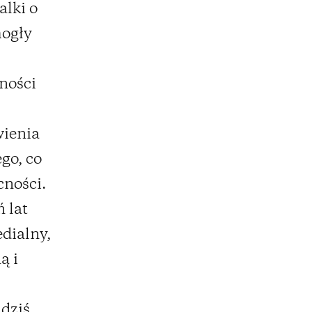
alki o
mogły
ności
wienia
ego, co
cności.
 lat
edialny,
ą i
dziś