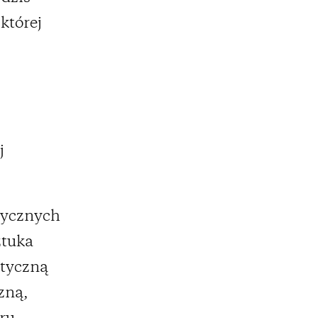
której
z
j
tycznych
ztuka
styczną
zną,