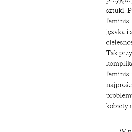
przyjęte
sztuki. 
feminist
języka i
cielesno
Tak przy
komplika
feminist
najprośc
problemy
kobiety 