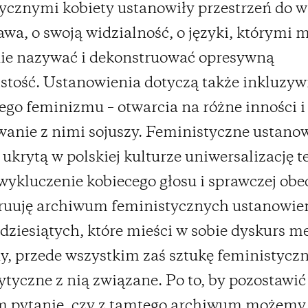
ycznymi kobiety ustanowiły przestrzeń do w
awa, o swoją widzialność, o języki, którymi 
nie nazywać i dekonstruować opresywną
stość. Ustanowienia dotyczą także inkluzyw
go feminizmu – otwarcia na różne inności i
anie z nimi sojuszy. Feministyczne ustano
 ukrytą w polskiej kulturze uniwersalizację t
wykluczenie kobiecego głosu i sprawczej obe
ruuję archiwum feministycznych ustanowień
dziesiątych, które mieści w sobie dyskurs m
y, przede wszystkim zaś sztukę feministyczn
rytyczne z nią związane. Po to, by pozostawić
m pytanie, czy z tamtego archiwum możemy 