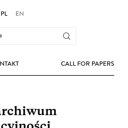
PL
EN
NTAKT
CALL FOR PAPERS
archiwum
acyjności