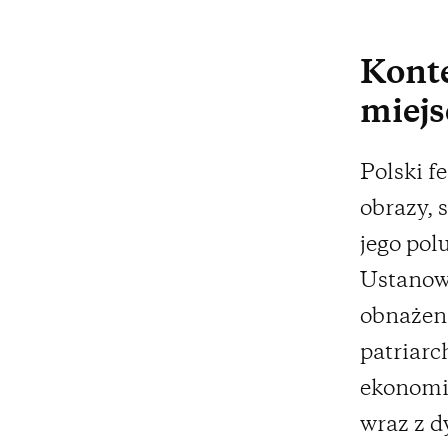
Konte
miejs
Polski f
obrazy, 
jego pol
Ustanow
obnażen
patriarc
ekonomic
wraz z d