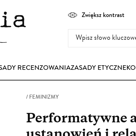
Zwiększ kontrast
Wpisz
słowo
kluczowe
SADY RECENZOWANIA
ZASADY ETYCZNE
KO
FEMINIZMY
Performatywne 
ustanowień i rel