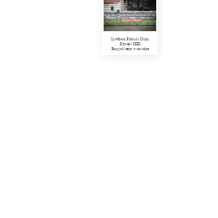
Symfonia Fabryki Ursus
Dźwięki IKEI
Rosyjski teatr w covidzie