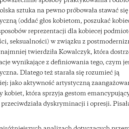
 powszechnie sposoby praktykowania i odbio
Polska sztuka na pewno próbowała stawać się
yczną (oddać głos kobietom, poszukać kobie
 sposobów reprezentacji dla kobiecej podmio
ści, seksualności) w związku z postmodern
najmniej twierdziła Kowalczyk, która dostrz
cje wynikające z definiowania tego, czym je
yczna. Dlatego też starała się rozumieć ją
iej: jako aktywność artystyczną zaangażow
 kobiet, która sprzyja gestom emancypują
i przeciwdziała dyskryminacji i opresji. Pisa