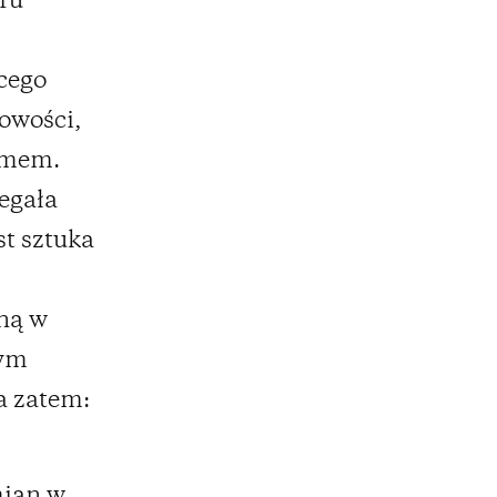
ru
cego
towości,
izmem.
egała
st sztuka
aną w
cym
ła zatem: