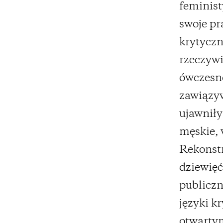
feminist
swoje pr
krytycz
rzeczywi
ówczesne
zawiązyw
ujawniły
męskie, 
Rekonst
dziewięć
publiczn
języki k
otwarty