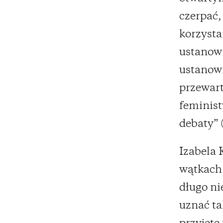
czerpać,
korzysta
ustanowi
ustanowi
przewart
feminist
debaty” 
Izabela 
wątkach 
długo ni
uznać ta