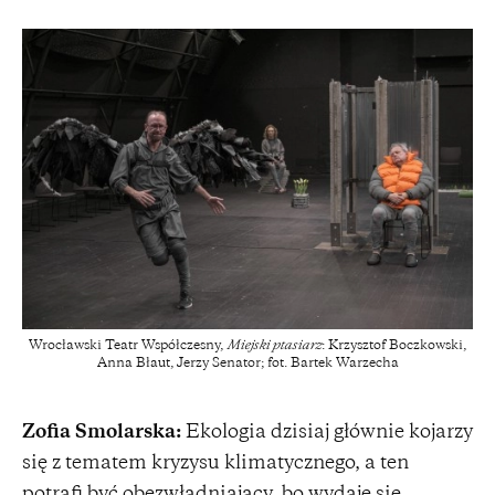
Wrocławski Teatr Współczesny,
Miejski ptasiarz
: Krzysztof Boczkowski,
Anna Błaut, Jerzy Senator; fot. Bartek Warzecha
Zofia Smolarska:
Ekologia dzisiaj głównie kojarzy
się z tematem kryzysu klimatycznego, a ten
potrafi być obezwładniający, bo wydaje się