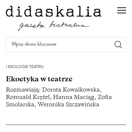
PRZEJDŹ
DO
Men
TREŚCI
Wpisz
słowo
kluczowe
EKOLOGIE TEATRU
Ekoetyka w teatrze
Rozmawiają: Dorota Kowalkowska,
Romuald Krężel, Hanna Maciąg, Zofia
Smolarska, Weronika Szczawińska