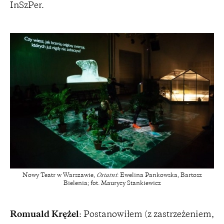
InSzPer.
Nowy Teatr w Warszawie,
Ostatni
: Ewelina Pankowska, Bartosz
Bielenia; fot. Maurycy Stankiewicz
Romuald Krężel
: Postanowiłem (z zastrzeżeniem,