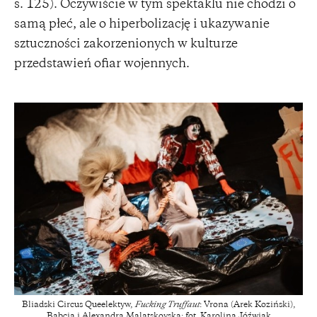
s. 125). Oczywiście w tym spektaklu nie chodzi o
samą płeć, ale o hiperbolizację i ukazywanie
sztuczności zakorzenionych w kulturze
przedstawień ofiar wojennych.
Bliadski Circus Queelektyw,
Fucking Truffaut
: Vrona (Arek Koziński),
Babcia i Alexandra Malatskovska; fot. Karolina Jóźwiak