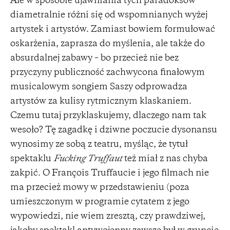
Ale w sposobie ujawniania tych paradoksów
diametralnie różni się od wspomnianych wyżej
artystek i artystów. Zamiast bowiem formułować
oskarżenia, zaprasza do myślenia, ale także do
absurdalnej zabawy – bo przecież nie bez
przyczyny publiczność zachwycona finałowym
musicalowym songiem Saszy odprowadza
artystów za kulisy rytmicznym klaskaniem.
Czemu tutaj przyklaskujemy, dlaczego nam tak
wesoło? Tę zagadkę i dziwne poczucie dysonansu
wynosimy ze sobą z teatru, myśląc, że tytuł
spektaklu
Fucking Truffaut
też miał z nas chyba
zakpić. O François Truffaucie i jego filmach nie
ma przecież mowy w przedstawieniu (poza
umieszczonym w programie cytatem z jego
wypowiedzi, nie wiem zresztą, czy prawdziwej,