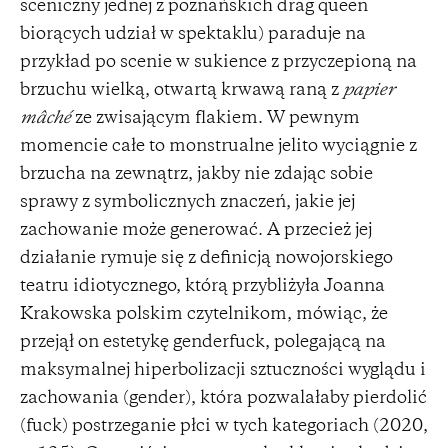
sceniczny jednej z poznańskich drag queen
biorących udział w spektaklu) paraduje na
przykład po scenie w sukience z przyczepioną na
brzuchu wielką, otwartą krwawą raną z
papier
mâché
ze zwisającym flakiem. W pewnym
momencie całe to monstrualne jelito wyciągnie z
brzucha na zewnątrz, jakby nie zdając sobie
sprawy z symbolicznych znaczeń, jakie jej
zachowanie może generować. A przecież jej
działanie rymuje się z definicją nowojorskiego
teatru idiotycznego, którą przybliżyła Joanna
Krakowska polskim czytelnikom, mówiąc, że
przejął on estetykę genderfuck, polegającą na
maksymalnej hiperbolizacji sztuczności wyglądu i
zachowania (gender), która pozwalałaby pierdolić
(fuck) postrzeganie płci w tych kategoriach (2020,