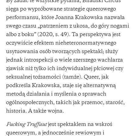
By zadać te wszystkie pytania, Bliadski Circus
sięga po wypróbowane strategie queerowego
performansu, które Joanna Krakowska nazwała
swego czasu „patrzeniem z ukosa, do góry nogami
albo z boku” (2020, s. 49). Ta perspektywa jest
oczywiście efektem nieheteronormatywnego
usytuowania osób tworzących spektakl; służy
jednak introspekcji o wiele szerszego wachlarza
zjawisk niż tylko ich indywidualnej płciowej czy
seksualnej tożsamości (tamże). Queer, jak
podkreśla Krakowska, staje się alternatywną
metodą działania i myślenia o sprawach
ogólnospołecznych, takich jak przemoc, starość,
historia. A także wojna.
Fucking Truffaut
jest spektaklem na wskroś
queerowym, a jednocześnie rewiowym i