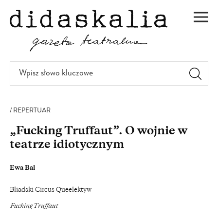
PRZEJDŹ
DO
Men
TREŚCI
Wpisz
słowo
kluczowe
REPERTUAR
„Fucking Truffaut”. O wojnie w
teatrze idiotycznym
Ewa Bal
Bliadski Circus Queelektyw
Fucking Truffaut