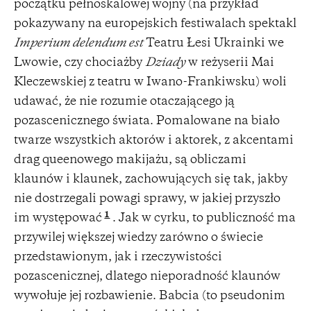
początku pełnoskalowej wojny (na przykład
pokazywany na europejskich festiwalach spektakl
Imperium delendum est
Teatru Łesi Ukrainki we
Lwowie, czy chociażby
Dziady
w reżyserii Mai
Kleczewskiej z teatru w Iwano-Frankiwsku) woli
udawać, że nie rozumie otaczającego ją
pozascenicznego świata. Pomalowane na biało
twarze wszystkich aktorów i aktorek, z akcentami
drag queenowego makijażu, są obliczami
klaunów i klaunek, zachowujących się tak, jakby
nie dostrzegali powagi sprawy, w jakiej przyszło
1
im występować
. Jak w cyrku, to publiczność ma
przywilej większej wiedzy zarówno o świecie
przedstawionym, jak i rzeczywistości
pozascenicznej, dlatego nieporadność klaunów
wywołuje jej rozbawienie. Babcia (to pseudonim