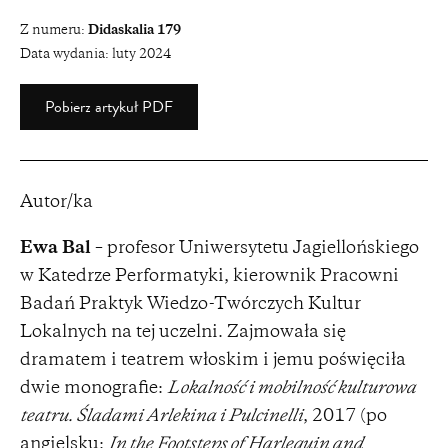
Z numeru:
Didaskalia 179
Data wydania:
luty 2024
Pobierz artykuł PDF
Autor/ka
Ewa Bal
– profesor Uniwersytetu Jagiellońskiego
w Katedrze Performatyki, kierownik Pracowni
Badań Praktyk Wiedzo-Twórczych Kultur
Lokalnych na tej uczelni. Zajmowała się
dramatem i teatrem włoskim i jemu poświęciła
dwie monografie:
Lokalność i mobilność kulturowa
teatru. Śladami Arlekina i Pulcinelli
, 2017 (po
angielsku:
In the Footsteps of Harlequin and