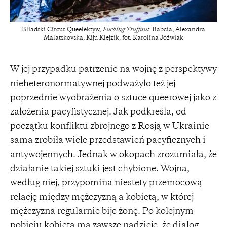
Bliadski Circus Queelektyw,
Fucking Truffaut
: Babcia, Alexandra
Malatskovska, Kiju Klejzik; fot. Karolina Jóźwiak
W jej przypadku patrzenie na wojnę z perspektywy
nieheteronormatywnej podważyło też jej
poprzednie wyobrażenia o sztuce queerowej jako z
założenia pacyfistycznej. Jak podkreśla, od
początku konfliktu zbrojnego z Rosją w Ukrainie
sama zrobiła wiele przedstawień pacyficznych i
antywojennych. Jednak w okopach zrozumiała, że
działanie takiej sztuki jest chybione. Wojna,
według niej, przypomina niestety przemocową
relację między mężczyzną a kobietą, w której
mężczyzna regularnie bije żonę. Po kolejnym
pobiciu kobieta ma zawsze nadzieję, że dialog,