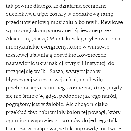
tak pewnie dlatego, że działania sceniczne
queelektywu ujęte zostały w dodatkową ramę
przedstawieniową musicalu albo rewii. Rewiowe
są tu songi skomponowane i śpiewane przez
Alexandrę (Saszę) Malatskovską, stylizowane na
amerykańskie evergreeny, które w warstwie
tekstowej ujawniają dosyć krótkowzroczne
nastawienie ukraińskiej krytyki i instytucji do
toczącej się walki. Sasza, występująca w
błyszczącej wieczorowej sukni, na chwilę
przebiera się za smutnego żołnierza, który „nigdy
2
się nie śmieje”
, gdyż, podobnie jak jego naród,
pogrążony jest w żałobie. Ale chcąc niejako
przekłuć zbyt nabrzmiały balon tej powagi, który
ogranicza wypowiedzi twórców do jednego tylko
tonu, Sasza zaśpiewa, że tak naprawdę ma twarz