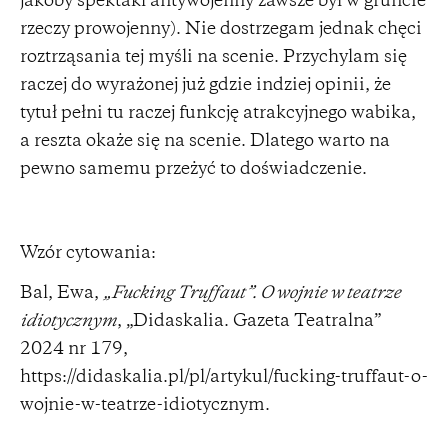
jakoby spektakl antywojenny zawsze był w gruncie
rzeczy prowojenny). Nie dostrzegam jednak chęci
roztrząsania tej myśli na scenie. Przychylam się
raczej do wyrażonej już gdzie indziej opinii, że
tytuł pełni tu raczej funkcję atrakcyjnego wabika,
a reszta okaże się na scenie. Dlatego warto na
pewno samemu przeżyć to doświadczenie.
Wzór cytowania:
Bal, Ewa,
„Fucking Truffaut”. O wojnie w teatrze
idiotycznym
, „Didaskalia. Gazeta Teatralna”
2024 nr 179,
https://didaskalia.pl/pl/artykul/fucking-truffaut-o-
wojnie-w-teatrze-idiotycznym
.