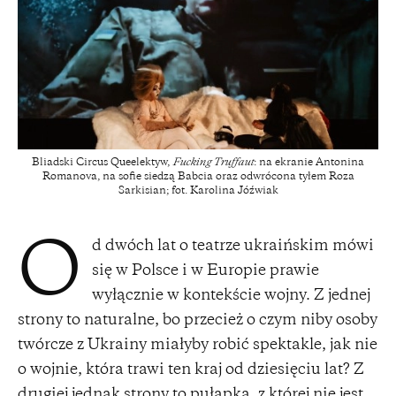
Bliadski Circus Queelektyw,
Fucking Truffaut
: na ekranie Antonina
Romanova, na sofie siedzą Babcia oraz odwrócona tyłem Roza
Sarkisian; fot. Karolina Jóźwiak
d dwóch lat o teatrze ukraińskim mówi
O
się w Polsce i w Europie prawie
wyłącznie w kontekście wojny. Z jednej
strony to naturalne, bo przecież o czym niby osoby
twórcze z Ukrainy miałyby robić spektakle, jak nie
o wojnie, która trawi ten kraj od dziesięciu lat? Z
drugiej jednak strony to pułapka, z której nie jest