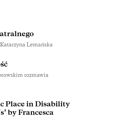
atralnego
a Katarzyna Lemańska
ość
browskim rozmawia
 Place in Disability
Us’ by Francesca