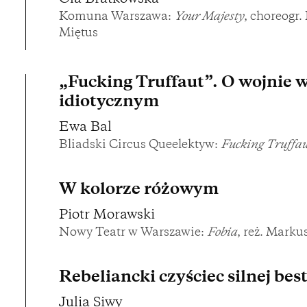
Komuna Warszawa:
Your Majesty
, choreogr.
Miętus
„Fucking Truffaut”. O wojnie w
idiotycznym
Ewa Bal
Bliadski Circus Queelektyw:
Fucking Truffau
W kolorze różowym
Piotr Morawski
Nowy Teatr w Warszawie:
Fobia
, reż. Marku
Rebeliancki czyściec silnej best
Julia Siwy