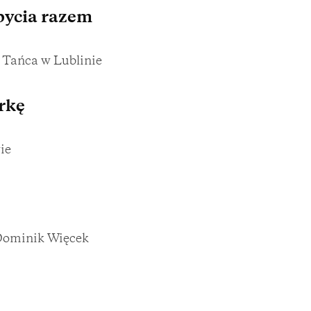
bycia razem
Tańca w Lublinie
rkę
ie
 Dominik Więcek