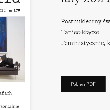
2024
nr 179
Postnuklearny świ
Taniec-kłącze
Feministycznie, 
Pobierz PDF
(PDF)
(3
afiach
MB)
yzontalnie