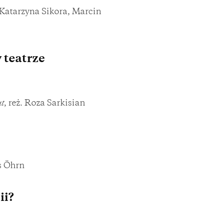
 Katarzyna Sikora, Marcin
 teatrze
t
, reż. Roza Sarkisian
s Öhrn
ii?