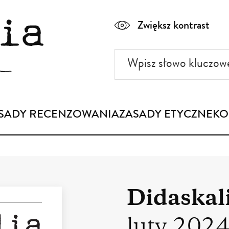
Zwiększ kontrast
Wpisz
słowo
kluczowe
SADY RECENZOWANIA
ZASADY ETYCZNE
KO
Didaskal
luty 202