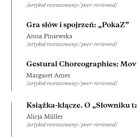
[artykuł recenzowany / peer-reviewed]
Gra słów i spojrzeń: „PokaZ”
Anna Piniewska
[artykuł recenzowany / peer-reviewed]
Gestural Choreographies: Mov
Margaret Ames
[artykuł recenzowany / peer-reviewed]
Książka-kłącze. O „Słowniku 
Alicja Müller
[artykuł recenzowany / peer-reviewed]