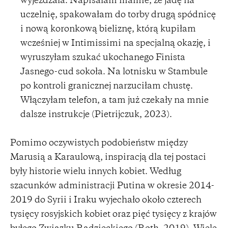
wyjeżdżała. Napisałam mamie, że jadę na
uczelnię, spakowałam do torby drugą spódnicę
i nową koronkową bieliznę, którą kupiłam
wcześniej w Intimissimi na specjalną okazję, i
wyruszyłam szukać ukochanego Finista
Jasnego-cud sokoła. Na lotnisku w Stambule
po kontroli granicznej narzuciłam chustę.
Włączyłam telefon, a tam już czekały na mnie
dalsze instrukcje (Pietrijczuk, 2023).
Pomimo oczywistych podobieństw między
Marusią a Karaulową, inspiracją dla tej postaci
były historie wielu innych kobiet. Według
szacunków administracji Putina w okresie 2014-
2019 do Syrii i Iraku wyjechało około czterech
tysięcy rosyjskich kobiet oraz pięć tysięcy z krajów