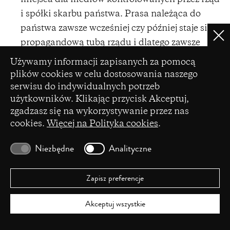
i spółki skarbu państwa. Prasa należąca do
państwa zawsze wcześniej czy później staje się
Clo
propagandową tubą rządu i dlatego zawsze
Ustawienia plików cookie
będzie szkodliwa. W tych trzech kwestiach
Używamy informacji zapisanych za pomocą
zawiera się istota społeczeństwa
plików cookies w celu dostosowania naszego
obywatelskiego. (Radziwon, 2017).
serwisu do indywidualnych potrzeb
użytkowników. Klikając przycisk Akceptuj,
zgadzasz się na wykorzystywanie przez nas
Zaangażowanie niezależnej prasy
cookies.
Więcej na Polityka cookies
.
rosyjskojęzycznej, często rezydującej za granicą,
pozwoliło z pewnością uświadomić wielu osobom
Niezbędne
Analityczne
niesprawiedliwość wyroku oraz zdać sprawę
Zachodowi z trudów życia rosyjskiej opozycji,
Zapisz preferencje
szczególnie tej, która poprzez sztukę sprzeciwia
się agresji na Ukrainę. Jak podkreślała w swoim
Akceptuj wszystkie
komentarzu do „sprawy teatralnej” Natalia
Piwowarowa, historyczka sztuki: