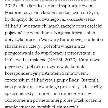
2023). Pietrijczuk czerpała inspirację z życia.
Historie rosyjskich kobiet uciekających do Syrii,
by dołączyć do tak zwanego
секс-джихадa
(seks-
dżihadu) w ostatnich latach zaczęły coraz częściej
pojawiać się w mediach. Najgłośniejsza z nich
dotyczyła procesu Warwary Karaulowej, studentki
skazanej na cztery i pół roku więzienia za
przygotowania do współpracy z terrorystami z
Państwa Islamskiego (RAPSI, 2020). Karaulowa
przez trzy i pół roku utrzymywała kontakt
korespondencyjny z Airatem Samatowem,
czeczeńskim dżihadystą z grupy Badr. Ostrzegła
go o planie aresztowania go przez rosyjskie służby
specjalne. Gdy sama została umieszczona w
odosobnieniu po nieudanej próbie przekroczenia
granicy turecko-syryjskiej, tłumaczyła