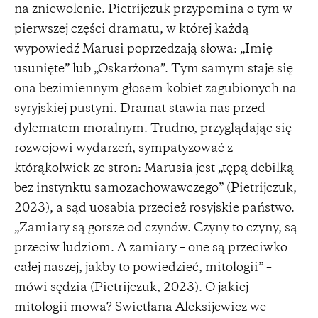
na zniewolenie. Pietrijczuk przypomina o tym w
pierwszej części dramatu, w której każdą
wypowiedź Marusi poprzedzają słowa: „Imię
usunięte” lub „Oskarżona”. Tym samym staje się
ona bezimiennym głosem kobiet zagubionych na
syryjskiej pustyni. Dramat stawia nas przed
dylematem moralnym. Trudno, przyglądając się
rozwojowi wydarzeń, sympatyzować z
którąkolwiek ze stron: Marusia jest „tępą debilką
bez instynktu samozachowawczego” (Pietrijczuk,
2023), a sąd uosabia przecież rosyjskie państwo.
„Zamiary są gorsze od czynów. Czyny to czyny, są
przeciw ludziom. A zamiary – one są przeciwko
całej naszej, jakby to powiedzieć, mitologii” –
mówi sędzia (Pietrijczuk, 2023). O jakiej
mitologii mowa? Swietłana Aleksijewicz we