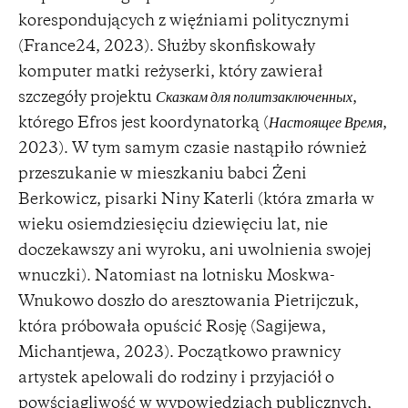
korespondujących z więźniami politycznymi
(France24, 2023). Służby skonfiskowały
komputer matki reżyserki, który zawierał
szczegóły projektu
Сказкам для политзаключенных
,
którego Efros jest koordynatorką (
Настоящее Время
,
2023). W tym samym czasie nastąpiło również
przeszukanie w mieszkaniu babci Żeni
Berkowicz, pisarki Niny Katerli (która zmarła w
wieku osiemdziesięciu dziewięciu lat, nie
doczekawszy ani wyroku, ani uwolnienia swojej
wnuczki). Natomiast na lotnisku Moskwa-
Wnukowo doszło do aresztowania Pietrijczuk,
która próbowała opuścić Rosję (Sagijewa,
Michantjewa, 2023). Początkowo prawnicy
artystek apelowali do rodziny i przyjaciół o
powściągliwość w wypowiedziach publicznych,