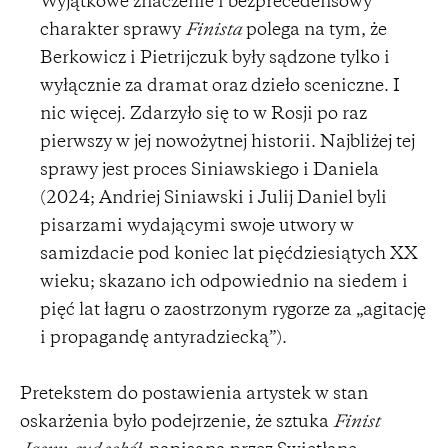
Wyjątkowe znaczenie i bezprecedensowy
charakter sprawy
Finista
polega na tym, że
Berkowicz i Pietrijczuk były sądzone tylko i
wyłącznie za dramat oraz dzieło sceniczne. I
nic więcej. Zdarzyło się to w Rosji po raz
pierwszy w jej nowożytnej historii. Najbliżej tej
sprawy jest proces Siniawskiego i Daniela
(2024; Andriej Siniawski i Julij Daniel byli
pisarzami wydającymi swoje utwory w
samizdacie pod koniec lat pięćdziesiątych XX
wieku; skazano ich odpowiednio na siedem i
pięć lat łagru o zaostrzonym rygorze za „agitację
i propagandę antyradziecką”).
Pretekstem do postawienia artystek w stan
oskarżenia było podejrzenie, że sztuka
Finist