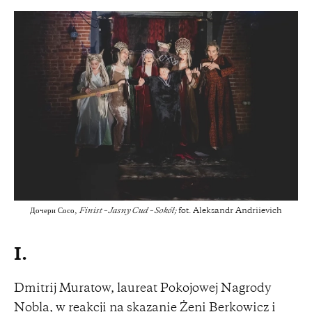
Дочери Сосо,
Finist – Jasny Cud – Sokół;
fot. Aleksandr Andriievich
I.
Dmitrij Muratow, laureat Pokojowej Nagrody
Nobla, w reakcji na skazanie Żeni Berkowicz i