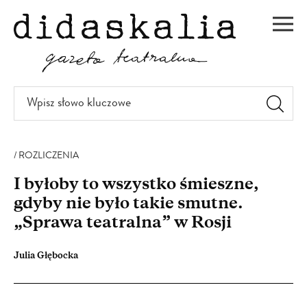
PRZEJDŹ
DO
Men
TREŚCI
Wpisz
słowo
kluczowe
ROZLICZENIA
I byłoby to wszystko śmieszne,
gdyby nie było takie smutne.
„Sprawa teatralna” w Rosji
Julia Głębocka