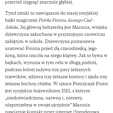
przecież sięgnąć znacznie głębiej.
Tytuł sztuki to nawiązanie do starej rosyjskiej
bajki magicznej
Piórko Finista Jasnego Cud –
Sokoła
. Jej główną bohaterką jest Marusia, wiejska
dziewczyna zakochana w przystojnym carewiczu
zaklętym w sokoła. Dziewczyna postanawia
uratować Finista przed złą czarodziejką, jego
żoną, która rzuciła na niego klątwę. Jak to bywa w
bajkach, wyrusza w tym celu w długą podróż,
podczas której zużywa trzy pary żelaznych
trzewików, zdziera trzy żelazne kostury i zjada trzy
żelazne bochny chleba. W sztuce Pietrijczuk Finist
jest syryjskim bojownikiem ISIS, z którym
„niedoświadczona, naiwna i, niestety,
niepotrzebna w swojej ojczyźnie” Marusia
nawiązuje kontakt przez internet (Szenderowa,