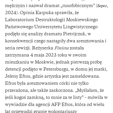
mężczyzn i nazwał dramat „rusofobicznym” (
Берег
,
2024). Opinia Karpuka sprawiła, że
Laboratorium Destruktologii Moskiewskiego
Państwowego Uniwersytetu Lingwistycznego
podjęło się analizy dramatu Pietrijczuk, w
konsekwencji czego nastąpiły dwa aresztowania i
seria rewizji. Reżyserka
Finista
została
zatrzymana 4 maja 2023 roku w swoim
mieszkaniu w Moskwie, jednak pierwszą próbę
detencji podjęto w Petersburgu, w domu jej matki,
Jeleny Efros, gdzie artystka jest zameldowana.
Efros była aresztowaniem córki nie tylko
przerażona, ale także zaskoczona. „Myślałam, że
jeśli kogoś zamkną, to mnie za te listy” – mówiła w
wywiadzie dla agencji AFP Efros, która od wielu
lat przewodzi grupie wolontariuszy