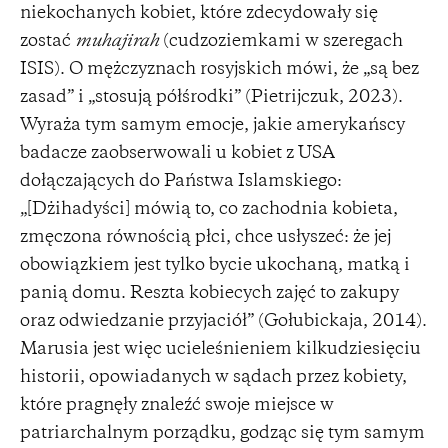
niekochanych kobiet, które zdecydowały się
zostać
muhajirah
(cudzoziemkami w szeregach
ISIS). O mężczyznach rosyjskich mówi, że „są bez
zasad” i „stosują półśrodki” (Pietrijczuk, 2023).
Wyraża tym samym emocje, jakie amerykańscy
badacze zaobserwowali u kobiet z USA
dołączających do Państwa Islamskiego:
„[Dżihadyści] mówią to, co zachodnia kobieta,
zmęczona równością płci, chce usłyszeć: że jej
obowiązkiem jest tylko bycie ukochaną, matką i
panią domu. Reszta kobiecych zajęć to zakupy
oraz odwiedzanie przyjaciół” (Gołubickaja, 2014).
Marusia jest więc ucieleśnieniem kilkudziesięciu
historii, opowiadanych w sądach przez kobiety,
które pragnęły znaleźć swoje miejsce w
patriarchalnym porządku, godząc się tym samym