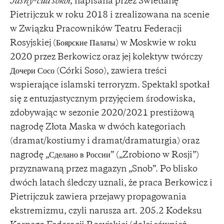
Jasny-cud sokół
, napisana przez Swietłanę
Pietrijczuk w roku 2018 i zrealizowana na scenie
w Związku Pracowników Teatru Federacji
Rosyjskiej (Боярские Палаты) w Moskwie w roku
2020 przez Berkowicz oraz jej kolektyw twórczy
Дочери Сосо (Córki Soso), zawiera treści
wspierające islamski terroryzm. Spektakl spotkał
się z entuzjastycznym przyjęciem środowiska,
zdobywając w sezonie 2020/2021 prestiżową
nagrodę Złota Maska w dwóch kategoriach
(dramat/kostiumy i dramat/dramaturgia) oraz
nagrodę „Сделано в России” („Zrobiono w Rosji”)
przyznawaną przez magazyn „Snob”. Po blisko
dwóch latach śledczy uznali, że praca Berkowicz i
Pietrijczuk zawiera przejawy propagowania
ekstremizmu, czyli narusza art. 205.2 Kodeksu