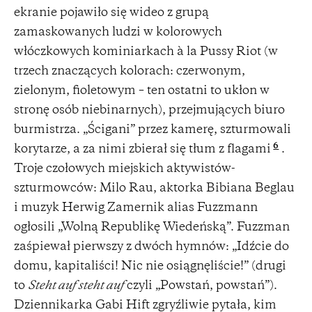
ekranie pojawiło się wideo z grupą
zamaskowanych ludzi w kolorowych
włóczkowych kominiarkach à la Pussy Riot (w
trzech znaczących kolorach: czerwonym,
zielonym, fioletowym – ten ostatni to ukłon w
stronę osób niebinarnych), przejmujących biuro
burmistrza. „Ścigani” przez kamerę, szturmowali
6
korytarze, a za nimi zbierał się tłum z flagami
.
Troje czołowych miejskich aktywistów-
szturmowców: Milo Rau, aktorka Bibiana Beglau
i muzyk Herwig Zamernik alias Fuzzmann
ogłosili „Wolną Republikę Wiedeńską”. Fuzzman
zaśpiewał pierwszy z dwóch hymnów: „Idźcie do
domu, kapitaliści! Nic nie osiągnęliście!” (drugi
to
Steht auf steht auf
czyli „Powstań, powstań”).
Dziennikarka Gabi Hift zgryźliwie pytała, kim