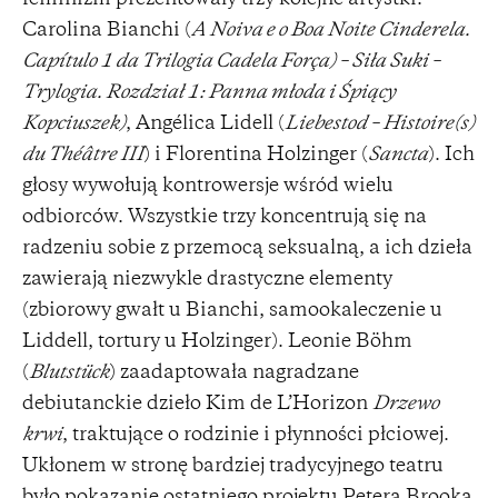
Carolina Bianchi (
A Noiva e o Boa Noite Cinderela.
Capítulo 1 da Trilogia Cadela Força) – Siła Suki –
Trylogia. Rozdział 1: Panna młoda i Śpiący
Kopciuszek)
, Angélica Lidell (
Liebestod – Histoire(s)
du Théâtre III
) i Florentina Holzinger (
Sancta
). Ich
głosy wywołują kontrowersje wśród wielu
odbiorców. Wszystkie trzy koncentrują się na
radzeniu sobie z przemocą seksualną, a ich dzieła
zawierają niezwykle drastyczne elementy
(zbiorowy gwałt u Bianchi, samookaleczenie u
Liddell, tortury u Holzinger). Leonie Böhm
(
Blutstück
) zaadaptowała nagradzane
debiutanckie dzieło Kim de L’Horizon
Drzewo
krwi
, traktujące o rodzinie i płynności płciowej.
Ukłonem w stronę bardziej tradycyjnego teatru
było pokazanie ostatniego projektu Petera Brooka