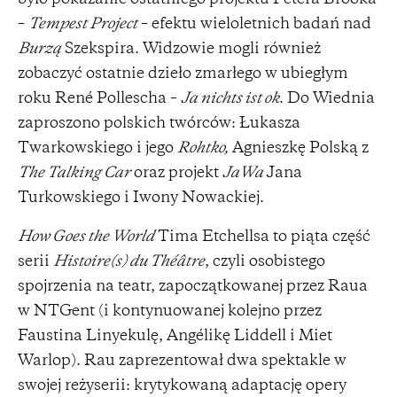
–
Tempest Project
– efektu wieloletnich badań nad
Burzą
Szekspira. Widzowie mogli również
zobaczyć ostatnie dzieło zmarłego w ubiegłym
roku René Pollescha –
Ja nichts ist ok
. Do Wiednia
zaproszono polskich twórców: Łukasza
Twarkowskiego i jego
Rohtko,
Agnieszkę Polską z
The Talking Car
oraz projekt
JaWa
Jana
Turkowskiego i Iwony Nowackiej.
How Goes the World
Tima Etchellsa to piąta część
serii
Histoire(s) du Théâtre
, czyli osobistego
spojrzenia na teatr, zapoczątkowanej przez Raua
w NTGent (i kontynuowanej kolejno przez
Faustina Linyekulę, Angélikę Liddell i Miet
Warlop). Rau zaprezentował dwa spektakle w
swojej reżyserii: krytykowaną adaptację opery