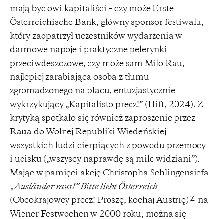
mają być owi kapitaliści – czy może Erste
Österreichische Bank, główny sponsor festiwalu,
który zaopatrzył uczestników wydarzenia w
darmowe napoje i praktyczne pelerynki
przeciwdeszczowe, czy może sam Milo Rau,
najlepiej zarabiająca osoba z tłumu
zgromadzonego na placu, entuzjastycznie
wykrzykujący „Kapitalisto precz!” (Hift, 2024). Z
krytyką spotkało się również zaproszenie przez
Raua do Wolnej Republiki Wiedeńskiej
wszystkich ludzi cierpiących z powodu przemocy
i ucisku („wszyscy naprawdę są mile widziani”).
Mając w pamięci akcję Christopha Schlingensiefa
„Ausländer raus!” Bitte liebt Österreich
7
(Obcokrajowcy precz! Proszę, kochaj Austrię)
na
Wiener Festwochen w 2000 roku, można się