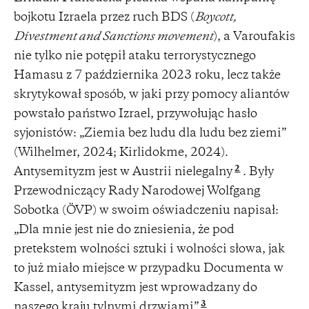
bojkotu Izraela przez ruch BDS (
Boycott,
Divestment and Sanctions movement
), a Varoufakis
nie tylko nie potępił ataku terrorystycznego
Hamasu z 7 października 2023 roku, lecz także
skrytykował sposób, w jaki przy pomocy aliantów
powstało państwo Izrael, przywołując hasło
syjonistów: „Ziemia bez ludu dla ludu bez ziemi”
(Wilhelmer, 2024; Kirlidokme, 2024).
2
Antysemityzm jest w Austrii nielegalny
. Były
Przewodniczący Rady Narodowej Wolfgang
Sobotka (ÖVP) w swoim oświadczeniu napisał:
„Dla mnie jest nie do zniesienia, że pod
pretekstem wolności sztuki i wolności słowa, jak
to już miało miejsce w przypadku Documenta w
Kassel, antysemityzm jest wprowadzany do
3
naszego kraju tylnymi drzwiami”
.