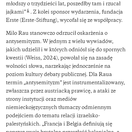
młodszy o trzydzieści lat, poszedłby tam i rzucał
5
jajkami”
. Z kolei sponsor wydarzenia, fundacja
Erste (Erste-Stiftung), wycofał się ze współpracy.
Milo Rau stanowczo odrzucił oskarżenia o
antysemityzm. W jednym z wielu wywiadów,
jakich udzielił i w których odniósł się do spornych
kwestii (Weiss, 2024), powołał się na zasadę
wolności słowa, narzekając jednocześnie na
poziom kultury debaty publicznej. Dla Raua
termin „antysemityzm” jest instrumentalizowany,
zwłaszcza przez austriacką prawicę, a ataki ze
strony instytucji oraz mediów
niemieckojęzycznych tłumaczy odmiennym
podejściem do tematu relacji izraelsko-
palestyńskich. „Francja i Belgia definiują się