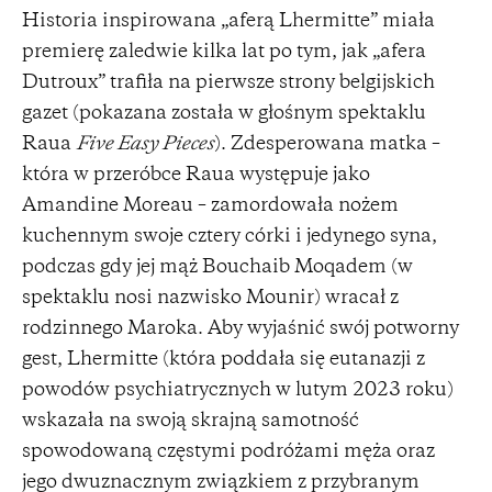
Historia inspirowana „aferą Lhermitte” miała
premierę zaledwie kilka lat po tym, jak „afera
Dutroux” trafiła na pierwsze strony belgijskich
gazet (pokazana została w głośnym spektaklu
Raua
Five Easy Pieces
). Zdesperowana matka –
która w przeróbce Raua występuje jako
Amandine Moreau – zamordowała nożem
kuchennym swoje cztery córki i jedynego syna,
podczas gdy jej mąż Bouchaib Moqadem (w
spektaklu nosi nazwisko Mounir) wracał z
rodzinnego Maroka. Aby wyjaśnić swój potworny
gest, Lhermitte (która poddała się eutanazji z
powodów psychiatrycznych w lutym 2023 roku)
wskazała na swoją skrajną samotność
spowodowaną częstymi podróżami męża oraz
jego dwuznacznym związkiem z przybranym