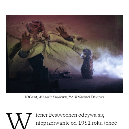
NtGent,
Medea’s Kinderen
; fot. ©Michiel Devijver
iener Festwochen odbywa się
W
nieprzerwanie od 1951 roku (choć