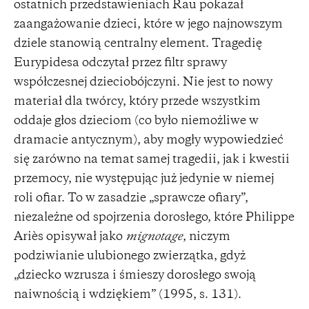
ostatnich przedstawieniach Rau pokazał
zaangażowanie dzieci, które w jego najnowszym
dziele stanowią centralny element. Tragedię
Eurypidesa odczytał przez filtr sprawy
współczesnej dzieciobójczyni. Nie jest to nowy
materiał dla twórcy, który przede wszystkim
oddaje głos dzieciom (co było niemożliwe w
dramacie antycznym), aby mogły wypowiedzieć
się zarówno na temat samej tragedii, jak i kwestii
przemocy, nie występując już jedynie w niemej
roli ofiar. To w zasadzie „sprawcze ofiary”,
niezależne od spojrzenia dorosłego, które Philippe
Ariès opisywał jako
mignotage
, niczym
podziwianie ulubionego zwierzątka, gdyż
„dziecko wzrusza i śmieszy dorosłego swoją
naiwnością i wdziękiem” (1995, s. 131).