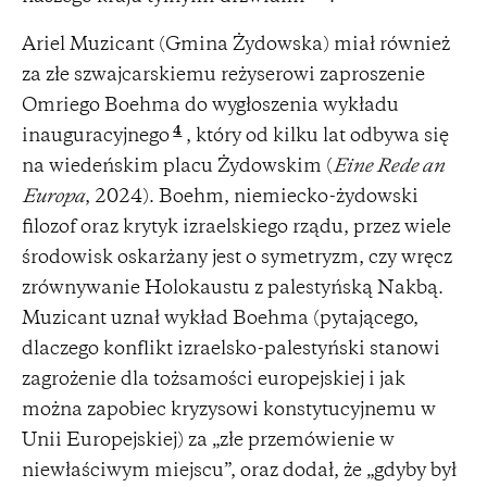
Ariel Muzicant (Gmina Żydowska) miał również
za złe szwajcarskiemu reżyserowi zaproszenie
Omriego Boehma do wygłoszenia wykładu
4
inauguracyjnego
, który od kilku lat odbywa się
na wiedeńskim placu Żydowskim (
Eine Rede an
Europa
, 2024). Boehm, niemiecko-żydowski
filozof oraz krytyk izraelskiego rządu, przez wiele
środowisk oskarżany jest o symetryzm, czy wręcz
zrównywanie Holokaustu z palestyńską Nakbą.
Muzicant uznał wykład Boehma (pytającego,
dlaczego konflikt izraelsko-palestyński stanowi
zagrożenie dla tożsamości europejskiej i jak
można zapobiec kryzysowi konstytucyjnemu w
Unii Europejskiej) za „złe przemówienie w
niewłaściwym miejscu”, oraz dodał, że „gdyby był