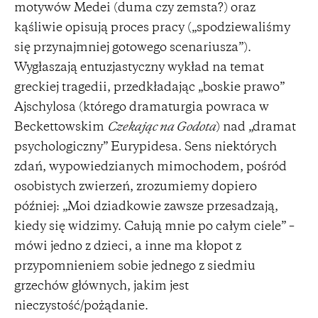
motywów Medei (duma czy zemsta?) oraz
kąśliwie opisują proces pracy („spodziewaliśmy
się przynajmniej gotowego scenariusza”).
Wygłaszają entuzjastyczny wykład na temat
greckiej tragedii, przedkładając „boskie prawo”
Ajschylosa (którego dramaturgia powraca w
Beckettowskim
Czekając na Godota
) nad „dramat
psychologiczny” Eurypidesa. Sens niektórych
zdań, wypowiedzianych mimochodem, pośród
osobistych zwierzeń, zrozumiemy dopiero
później: „Moi dziadkowie zawsze przesadzają,
kiedy się widzimy. Całują mnie po całym ciele” –
mówi jedno z dzieci, a inne ma kłopot z
przypomnieniem sobie jednego z siedmiu
grzechów głównych, jakim jest
nieczystość/pożądanie.