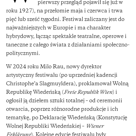
pierwszy przegląd pojawił się już w
roku 1927), na przełomie maja i czerwca i trwa
pięć lub sześć tygodni. Festiwal zaliczany jest do
najważniejszych w Europie i ma charakter
hybrydowy, łącząc spektakle teatralne, operowe i
taneczne z całego świata z działaniami społeczno-
politycznymi.
W 2024 roku Milo Rau, nowy dyrektor
artystyczny festiwalu (po uprzedniej kadencji
Christophe’a Slagmuyldera), proklamował Wolną
Republikę Wiedeńską (
Freie Republik Wien
) i
ogłosił ją dziełem sztuki totalnej – od ceremonii
otwarcia, poprzez różnorodne produkcje i ich
tematykę, po Deklarację Wiedeńską (Konstytucję
Wolnej Republiki Wiedeńskiej –
Wiener
Erklärung
). Kolejne edycje festiwalu były