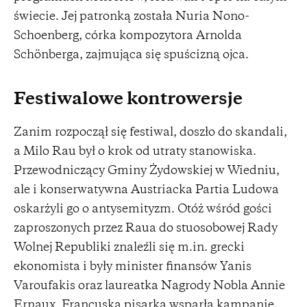
świecie. Jej patronką została Nuria Nono-
Schoenberg, córka kompozytora Arnolda
Schönberga, zajmująca się spuścizną ojca.
Festiwalowe kontrowersje
Zanim rozpoczął się festiwal, doszło do skandali,
a Milo Rau był o krok od utraty stanowiska.
Przewodniczący Gminy Żydowskiej w Wiedniu,
ale i konserwatywna Austriacka Partia Ludowa
oskarżyli go o antysemityzm. Otóż wśród gości
zaproszonych przez Raua do stuosobowej Rady
Wolnej Republiki znaleźli się m.in. grecki
ekonomista i były minister finansów Yanis
Varoufakis oraz laureatka Nagrody Nobla Annie
Ernaux. Francuska pisarka wsparła kampanię