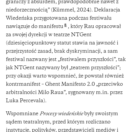
graniczy z absurdem, prawdopodobnie nawet z
niedorzecznością” (Kümmel, 2024). Deklaracja
Wiedeńska przygotowana podczas festiwalu
8
nawiązuje do manifestu
, który Rau opracował
za swojej dyrekcji w teatrze NTGent
(dziesięciopunktowy statut stawia na jawność i
przejrzystość zasad, brak dyskryminacji, a sam
festiwal nazwany jest „festiwalem przyszłości”, tak
jak NTGent nazywany był „teatrem przyszłości”;
przy okazji warto wspomnieć, że powstał również
kontrmanifest – Ghent Manifesto 2.0 „przeciwko
arbitralności Milo Raua”, sygnowany m.in. przez
Luka Percevala).
Wspomniane
Procesy wiedeńskie
były swoistym
sądem teatralnym, przed którym rozliczano
instytucje, polityków, przedstawicieli mediów i