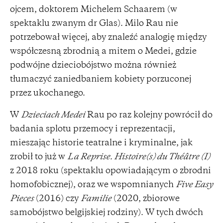
ojcem, doktorem Michelem Schaarem (w
spektaklu zwanym dr Glas). Milo Rau nie
potrzebował więcej, aby znaleźć analogię między
współczesną zbrodnią a mitem o Medei, gdzie
podwójne dzieciobójstwo można również
tłumaczyć zaniedbaniem kobiety porzuconej
przez ukochanego.
W
Dzieciach Medei
Rau po raz kolejny powrócił do
badania splotu przemocy i reprezentacji,
mieszając historie teatralne i kryminalne, jak
zrobił to już w
La Reprise. Histoire(s) du Théâtre (I)
z 2018 roku (spektaklu opowiadającym o zbrodni
homofobicznej), oraz we wspomnianych
Five Easy
Pieces
(2016) czy
Familie
(2020, zbiorowe
samobójstwo belgijskiej rodziny). W tych dwóch