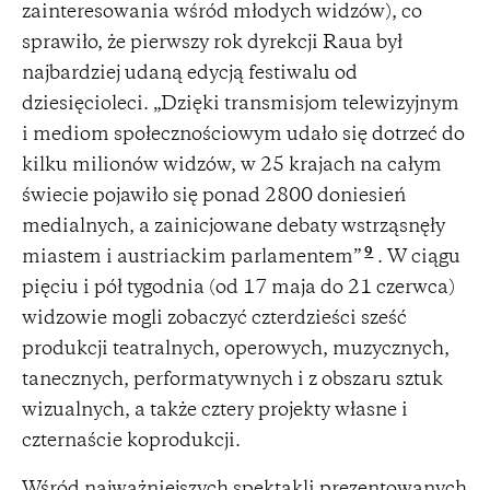
zainteresowania wśród młodych widzów), co
sprawiło, że pierwszy rok dyrekcji Raua był
najbardziej udaną edycją festiwalu od
dziesięcioleci. „Dzięki transmisjom telewizyjnym
i mediom społecznościowym udało się dotrzeć do
kilku milionów widzów, w 25 krajach na całym
świecie pojawiło się ponad 2800 doniesień
medialnych, a zainicjowane debaty wstrząsnęły
9
miastem i austriackim parlamentem”
. W ciągu
pięciu i pół tygodnia (od 17 maja do 21 czerwca)
widzowie mogli zobaczyć czterdzieści sześć
produkcji teatralnych, operowych, muzycznych,
tanecznych, performatywnych i z obszaru sztuk
wizualnych, a także cztery projekty własne i
czternaście koprodukcji.
Wśród najważniejszych spektakli prezentowanych