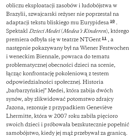
obliczu eksploatacji zasobów i ludobójstwa w
Brazylii, szwajcarski reżyser nie poprzestał na
10
adaptacji tekstu bliskiego mu Eurypidesa
.
Spektakl
Dzieci Medei
(
Medea’s Kinderen
), którego
11
premiera odbyła się w teatrze NTGent
, a
następnie pokazywany był na Wiener Festwochen
i weneckim Biennale, powraca do tematu
problematycznej obecności dzieci na scenie,
łącząc konfrontację pokoleniową z testem
odpowiedzialności społecznej. Historia
„barbarzyńskiej” Medei, która zabija dwóch
synów, aby zlikwidować potomstwo zdrajcy
Jazona, rezonuje z przypadkiem Geneviève
Lhermitte, która w 2007 roku zabiła pięcioro
swoich dzieci i próbowała bezskutecznie popełnić
samobójstwo, kiedy jej mąż przebywał za granicą.