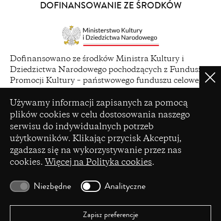
a
DOFINANSOWANIE ZE ŚRODKÓW
new
window)
(opens
Dofinansowano ze środków Ministra Kultury i
in
Dziedzictwa Narodowego pochodzących z Funduszu
a
Clo
Promocji Kultury – państwowego funduszu celowego
new
Ustawienia plików cookie
window)
Używamy informacji zapisanych za pomocą
plików cookies w celu dostosowania naszego
serwisu do indywidualnych potrzeb
(opens
użytkowników. Klikając przycisk Akceptuj,
Czasopismo zostało dofinansowane ze środków
in
zgadzasz się na wykorzystywanie przez nas
Ministerstwa Nauki i Szkolnictwa Wyższego na
a
cookies.
Więcej na Polityka cookies
.
podstawie umowy Nr 86/WCN/2019/1 z dnia 19
new
lipca 2019 r. z pomocy przyznanej w ramach
window)
programu „Wsparcie dla czasopism naukowych”.
Niezbędne
Analityczne
Zapisz preferencje