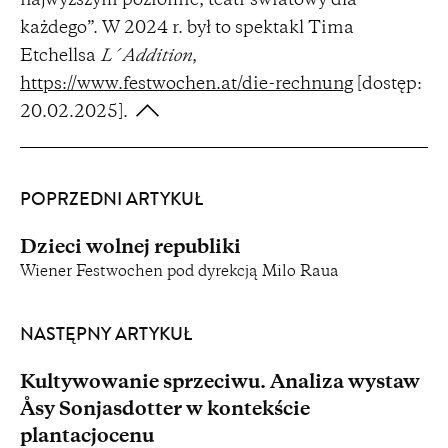
najwyższym poziomie, teatr światowy dla
każdego”. W 2024 r. był to spektakl Tima
Etchellsa
L´Addition
,
https://www.festwochen.at/die-rechnung
[dostęp:
20.02.2025].
POPRZEDNI ARTYKUŁ
Dzieci wolnej republiki
Wiener Festwochen pod dyrekcją Milo Raua
NASTĘPNY ARTYKUŁ
Kultywowanie sprzeciwu. Analiza wystaw
Åsy Sonjasdotter w kontekście
plantacjocenu