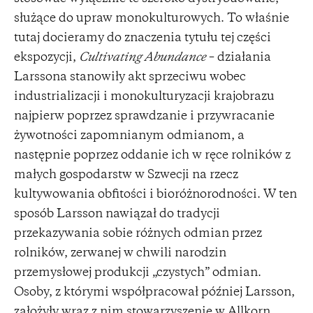
służące do upraw monokulturowych. To właśnie
tutaj docieramy do znaczenia tytułu tej części
ekspozycji,
Cultivating Abundance
– działania
Larssona stanowiły akt sprzeciwu wobec
industrializacji i monokulturyzacji krajobrazu
najpierw poprzez sprawdzanie i przywracanie
żywotności zapomnianym odmianom, a
następnie poprzez oddanie ich w ręce rolników z
małych gospodarstw w Szwecji na rzecz
kultywowania obfitości i bioróżnorodności. W ten
sposób Larsson nawiązał do tradycji
przekazywania sobie różnych odmian przez
rolników, zerwanej w chwili narodzin
przemysłowej produkcji „czystych” odmian.
Osoby, z którymi współpracował później Larsson,
założyły wraz z nim stowarzyszenie w Allkorn,