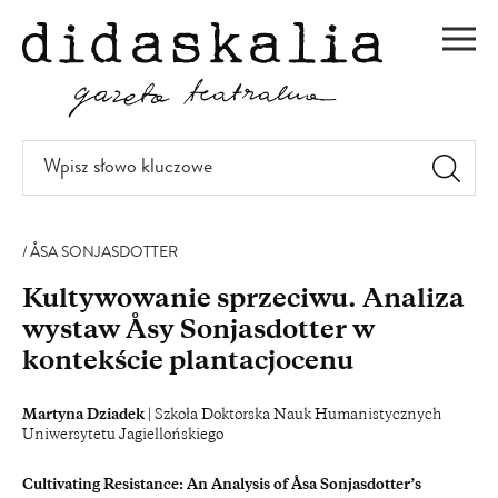
PRZEJDŹ
DO
Men
TREŚCI
Wpisz
słowo
kluczowe
ÅSA SONJASDOTTER
Kultywowanie sprzeciwu. Analiza
wystaw Åsy Sonjasdotter w
kontekście plantacjocenu
Martyna Dziadek
| Szkoła Doktorska Nauk Humanistycznych
Uniwersytetu Jagiellońskiego
Cultivating Resistance: An Analysis of Åsa Sonjasdotter’s