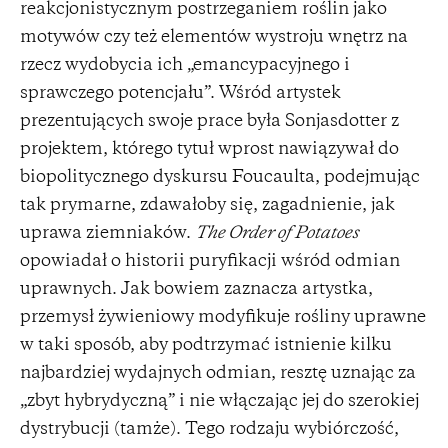
reakcjonistycznym postrzeganiem roślin jako
motywów czy też elementów wystroju wnętrz na
rzecz wydobycia ich „emancypacyjnego i
sprawczego potencjału”. Wśród artystek
prezentujących swoje prace była Sonjasdotter z
projektem, którego tytuł wprost nawiązywał do
biopolitycznego dyskursu Foucaulta, podejmując
tak prymarne, zdawałoby się, zagadnienie, jak
uprawa ziemniaków.
The Order of Potatoes
opowiadał o historii puryfikacji wśród odmian
uprawnych. Jak bowiem zaznacza artystka,
przemysł żywieniowy modyfikuje rośliny uprawne
w taki sposób, aby podtrzymać istnienie kilku
najbardziej wydajnych odmian, resztę uznając za
„zbyt hybrydyczną” i nie włączając jej do szerokiej
dystrybucji (tamże). Tego rodzaju wybiórczość,