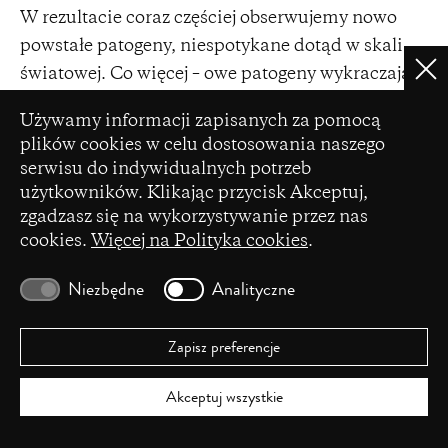
W rezultacie coraz częściej obserwujemy nowo
powstałe patogeny, niespotykane dotąd w skali
światowej. Co więcej – owe patogeny wykraczają
Clo
poza obszar plantacji, przenosząc się także na
Ustawienia plików cookie
Używamy informacji zapisanych za pomocą
inne rodzaje upraw, w tym te w drobnych
plików cookies w celu dostosowania naszego
gospodarstwach rolnych. Widać zatem wyraźnie,
serwisu do indywidualnych potrzeb
że choć sprzeciw osób takich jak Larsson
użytkowników. Klikając przycisk Akceptuj,
skierowany jest w skali mikro w stronę wielkiego
zgadzasz się na wykorzystywanie przez nas
cookies.
Więcej na Polityka cookies
.
przemysłu żywieniowego, w skali makro obejmuje
także szerszy paradygmat ekologiczny, jakim jest
Niezbędne
Analityczne
dbałość o dobrostan wszelkich plonów oraz
zachowanie bioróżnorodności. Przywołałam tutaj
Zapisz preferencje
rozmowę amerykańskich badaczek dla swoistego
kontrapunktu i dopowiedzenia, ponieważ
Akceptuj wszystkie
zarówno Sonjasdotter, jak i Larsson opisują
trudności małych gospodarstw w obliczu