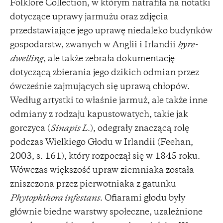
Folklore Collection, w którym natrafiła na notatki
dotyczące uprawy jarmużu oraz zdjęcia
przedstawiające jego uprawę niedaleko budynków
gospodarstw, zwanych w Anglii i Irlandii
byre-
dwelling
, ale także zebrała dokumentację
dotyczącą zbierania jego dzikich odmian przez
ówcześnie zajmujących się uprawą chłopów.
Według artystki to właśnie jarmuż, ale także inne
odmiany z rodzaju kapustowatych, takie jak
gorczyca (
Sinapis L
.), odegrały znaczącą rolę
podczas Wielkiego Głodu w Irlandii (Feehan,
2003, s. 161), który rozpoczął się w 1845 roku.
Wówczas większość upraw ziemniaka została
zniszczona przez pierwotniaka z gatunku
Phytophthora infestans
. Ofiarami głodu były
głównie biedne warstwy społeczne, uzależnione