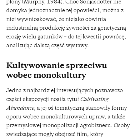
plony (Murphy, 1984). Choć Sonjasdotter nie
domyka jednoznacznie tej opowieści, można z
niej wywnioskować, że niejako obwinia
industrialną produkcję żywności za genetyczną
erozję wielu gatunków – do tej kwestii powrócę,
analizując dalszą część wystawy.
Kultywowanie sprzeciwu
wobec monokultury
Jedna z najbardziej interesujących poznawczo
części ekspozycji nosiła tytuł
Cultivating
Abundance
, a jej oś tematyczną stanowiły formy
oporu wobec monokulturowych upraw, a także
przemysłowej monopolizacji agrobiznesu. Osoby
zwiedzające mogły obejrzeć film, który