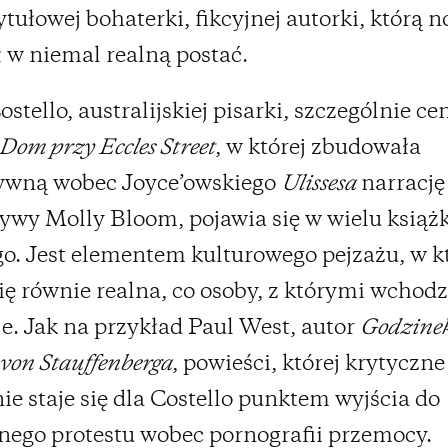
ytułowej bohaterki, fikcyjnej autorki, którą n
 w niemal realną postać.
stello, australijskiej pisarki, szczególnie ce
Dom przy Eccles Street
, w której zbudowała
tywną wobec Joyce’owskiego
Ulissesa
narrację
ywy Molly Bloom, pojawia się w wielu książ
o. Jest elementem kulturowego pejzażu, w 
ię równie realna, co osoby, z którymi wchodz
je. Jak na przykład Paul West, autor
Godzine
 von Stauffenberga
, powieści, której krytyczne
ie staje się dla Costello punktem wyjścia do
ego protestu wobec pornografii przemocy.