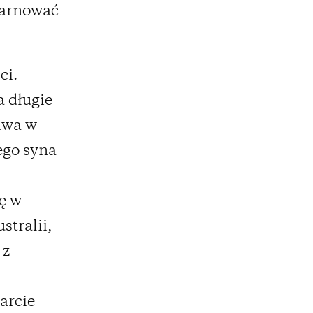
 marnować
ci.
a długie
liwa w
ego syna
ję w
stralii,
 z
parcie