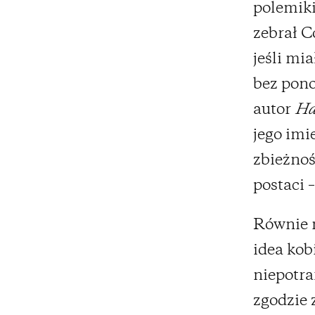
polemiki
zebrał C
jeśli mi
bez pono
autor
Ha
jego imi
zbieżnoś
postaci –
Równie m
idea kob
niepotra
zgodzie 