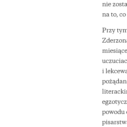
nie zost
na to, c
Przy tym
Zderzona
miesiące
uczuciac
i lekcew
pożądani
literack
egzotycz
powodu e
pisarstwa