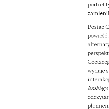
portret t
zamienił
Postać Co
powieść
alterna
perspekt
Coetzeeg
wydaje s
interakc
hrabiego
odczytan
płomienn