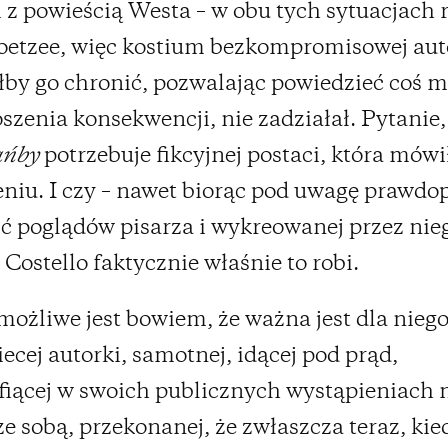
 z powieścią Westa – w obu tych sytuacjach 
oetzee, więc kostium bezkompromisowej aut
ałby go chronić, pozwalając powiedzieć coś m
szenia konsekwencji, nie zadziałał. Pytanie,
ńby
potrzebuje fikcyjnej postaci, która mów
eniu. I czy – nawet biorąc pod uwagę prawd
ć poglądów pisarza i wykreowanej przez nie
 Costello faktycznie właśnie to robi.
ożliwe jest bowiem, że ważna jest dla nieg
iecej autorki, samotnej, idącej pod prąd,
fiącej w swoich publicznych wystąpieniach 
ze sobą, przekonanej, że zwłaszcza teraz, kie