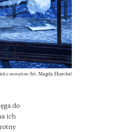
ajek z morałem
; fot. Magda Hueckel
ięga do
na ich
krotny