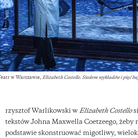
eatr w Warszawie,
Elizabeth Costello. Siedem wykładów i pięć b
rzysztof Warlikowski w
Elizabeth Costello
s
K
tekstów Johna Maxwella Coetzeego, żeby 
podstawie skonstruować migotliwy, wielo