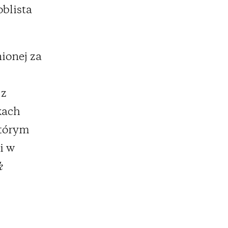
oblista
nionej za
 z
kach
którym
i w
k