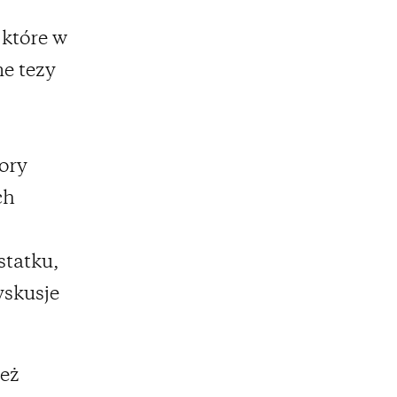
 które w
e tezy
ory
ch
statku,
yskusje
też