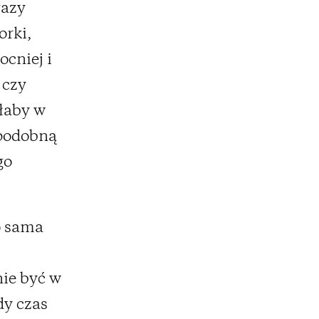
razy
orki,
ocniej i
 czy
iłaby w
opodobną
go
o sama
nie być w
dy czas