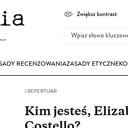
Zwiększ kontrast
Wpisz
słowo
kluczowe
SADY RECENZOWANIA
ZASADY ETYCZNE
KO
REPERTUAR
Kim jesteś, Eliz
Costello?