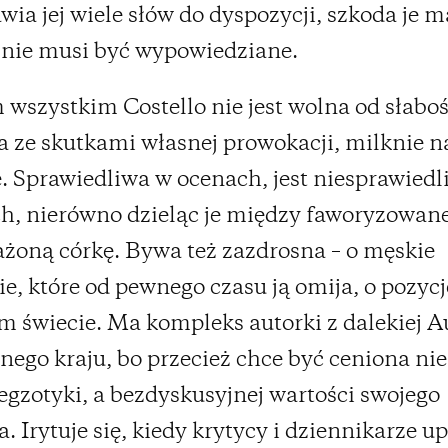
awia jej wiele słów do dyspozycji, szkoda je
o nie musi być wypowiedziane.
 wszystkim Costello nie jest wolna od słaboś
 ze skutkami własnej prowokacji, milknie n
. Sprawiedliwa w ocenach, jest niesprawied
h, nierówno dzieląc je między faworyzowan
ażoną córkę. Bywa też zazdrosna – o męskie
e, które od pewnego czasu ją omija, o pozyc
im świecie. Ma kompleks autorki z dalekiej Au
nego kraju, bo przecież chce być ceniona nie
gzotyki, a bezdyskusyjnej wartości swojego
. Irytuje się, kiedy krytycy i dziennikarze u