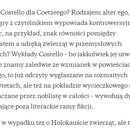
 Costello dla Coetzeego? Rodzajem alter ego,
ry z czytelnikiem wypowiada kontrowersyjn
c, na przykład, znak równości pomiędzy
stem a udręką zwierząt w przemysłowych
h? Wykłady Costello – bo jakkolwiek jej utw
ie znamy zaledwie ze wzmianek w powieścia
o, to już odczyty wygłaszane na rozmaitych
tetach, ale też na pokładzie wycieczkowego 
aczane przez noblistę w całości – wywołują d
jące poza literackie ramy fikcji.
 w wypadku tez o Holokauście zwierząt, ale 