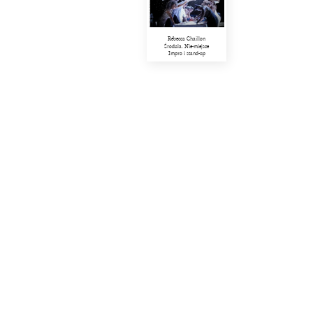
Rébecca Chaillon
Środula. Nie-miejsce
Impro i stand-up