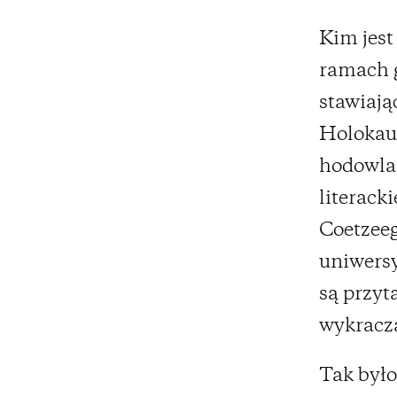
Kim jest
ramach g
stawiają
Holokau
hodowlac
literack
Coetzeeg
uniwersy
są przyt
wykracza
Tak było