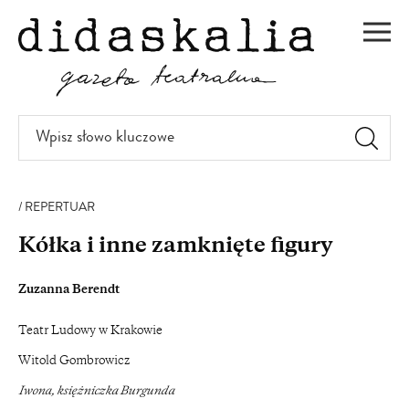
PRZEJDŹ
DO
Men
TREŚCI
Wpisz
słowo
kluczowe
REPERTUAR
Kółka i inne zamknięte figury
Zuzanna Berendt
Teatr Ludowy w Krakowie
Witold Gombrowicz
Iwona, księżniczka Burgunda