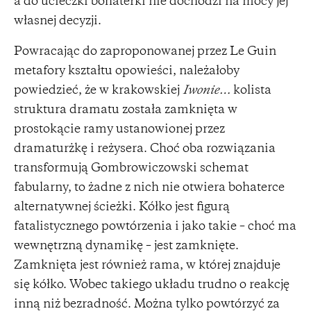
a do ucieczki bohaterki nie dochodzi na mocy jej
własnej decyzji.
Powracając do zaproponowanej przez Le Guin
metafory kształtu opowieści, należałoby
powiedzieć, że w krakowskiej
Iwonie…
kolista
struktura dramatu została zamknięta w
prostokącie ramy ustanowionej przez
dramaturżkę i reżysera. Choć oba rozwiązania
transformują Gombrowiczowski schemat
fabularny, to żadne z nich nie otwiera bohaterce
alternatywnej ścieżki. Kółko jest figurą
fatalistycznego powtórzenia i jako takie – choć ma
wewnętrzną dynamikę – jest zamknięte.
Zamknięta jest również rama, w której znajduje
się kółko. Wobec takiego układu trudno o reakcję
inną niż bezradność. Można tylko powtórzyć za