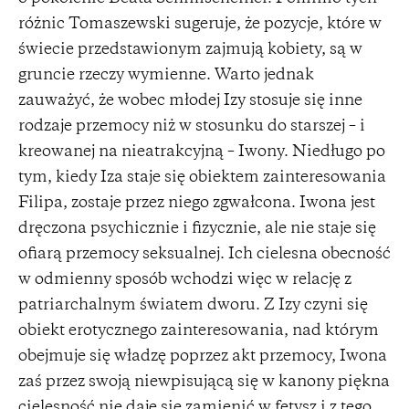
różnic Tomaszewski sugeruje, że pozycje, które w
świecie przedstawionym zajmują kobiety, są w
gruncie rzeczy wymienne. Warto jednak
zauważyć, że wobec młodej Izy stosuje się inne
rodzaje przemocy niż w stosunku do starszej – i
kreowanej na nieatrakcyjną – Iwony. Niedługo po
tym, kiedy Iza staje się obiektem zainteresowania
Filipa, zostaje przez niego zgwałcona. Iwona jest
dręczona psychicznie i fizycznie, ale nie staje się
ofiarą przemocy seksualnej. Ich cielesna obecność
w odmienny sposób wchodzi więc w relację z
patriarchalnym światem dworu. Z Izy czyni się
obiekt erotycznego zainteresowania, nad którym
obejmuje się władzę poprzez akt przemocy, Iwona
zaś przez swoją niewpisującą się w kanony piękna
cielesność nie daje się zamienić w fetysz i z tego