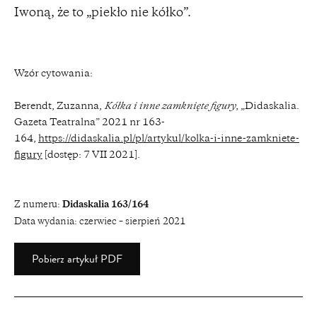
Iwoną, że to „piekło nie kółko”.
Wzór cytowania:
Berendt, Zuzanna,
Kółka i inne zamknięte figury
, „Didaskalia.
Gazeta Teatralna” 2021 nr 163-
164,
https://didaskalia.pl/pl/artykul/kolka-i-inne-zamkniete-
figury
[dostęp: 7 VII 2021].
Z numeru:
Didaskalia 163/164
Data wydania:
czerwiec – sierpień 2021
Pobierz artykuł PDF