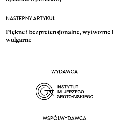
NASTĘPNY ARTYKUŁ
Piękne i bezpretensjonalne, wytworne i
wulgarne
Partnerzy
WYDAWCA
(opens
in
a
WSPÓŁWYDAWCA
new