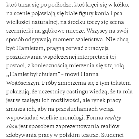
ktoś tarza się po podłodze, ktoś kręci się w kółko,
na scenie pojawiają się białe figury konia i psa
wielkości naturalnej, na środku toczy się scena
szermierki na gąbkowe miecze. Wszyscy na swój
sposób odgrywają moment szaleństwa. Nie chcą
być Hamletem, pragną zerwać z tradycją
poszukiwania współczesnej interpretacji tej
postaci, z koniecznością mierzenia się z tą rolą.
,,Hamlet był chujem” – mówi Hanna
Wojtóściszyn. Próby zmierzenia się z tym tekstem
pokazują, że uczestnicy castingu wiedzą, że ta rola
jest w zasięgu ich możliwości, ale rynek pracy
zmusza ich, aby na przesłuchaniach wciąż
wypowiadać wielkie monologi. Forma
reality
show
jest sposobem zaprezentowania realiów
zdobywania pracy w polskim teatrze. Studenci