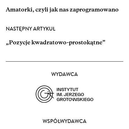
Amatorki, czyli jak nas zaprogramowano
NASTĘPNY ARTYKUŁ
„Pozycje kwadratowo-prostokątne”
Partnerzy
WYDAWCA
(opens
in
a
WSPÓŁWYDAWCA
new