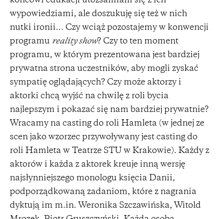
końcowi edukacji utożsamiam się z ich
wypowiedziami, ale doszukuję się też w nich
nutki ironii… Czy wciąż pozostajemy w konwencji
programu
reality show
? Czy to ten moment
programu, w którym prezentowana jest bardziej
prywatna strona uczestników, aby mogli zyskać
sympatię oglądających? Czy może aktorzy i
aktorki chcą wyjść na chwilę z roli bycia
najlepszym i pokazać się nam bardziej prywatnie?
Wracamy na casting do roli Hamleta (w jednej ze
scen jako wzorzec przywoływany jest casting do
roli Hamleta w Teatrze STU w Krakowie). Każdy z
aktorów i każda z aktorek kreuje inną wersję
najsłynniejszego monologu księcia Danii,
podporządkowaną zadaniom, które z nagrania
dyktują im m.in. Weronika Szczawińska, Witold