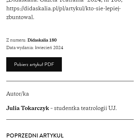
„Didaskalia. Gazeta Teatralna” 2024, nr 180,
https://didaskalia.pl/pl/artykul/kto-sie-lepiej-
zbuntowal
.
Z numeru:
Didaskalia 180
Data wydania:
kwiecień 2024
Pobierz artykuł PDF
Autor/ka
Julia Tokarczyk
– studentka teatrologii UJ.
POPRZEDNI ARTYKUŁ