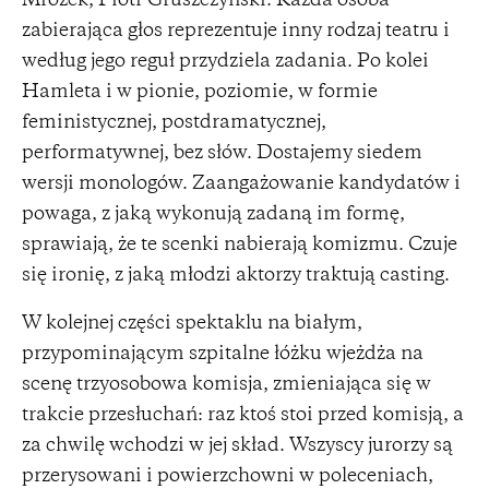
Mrozek, Piotr Gruszczyński. Każda osoba
zabierająca głos reprezentuje inny rodzaj teatru i
według jego reguł przydziela zadania. Po kolei
Hamleta i w pionie, poziomie, w formie
feministycznej, postdramatycznej,
performatywnej, bez słów. Dostajemy siedem
wersji monologów. Zaangażowanie kandydatów i
powaga, z jaką wykonują zadaną im formę,
sprawiają, że te scenki nabierają komizmu. Czuje
się ironię, z jaką młodzi aktorzy traktują casting.
W kolejnej części spektaklu na białym,
przypominającym szpitalne łóżku wjeżdża na
scenę trzyosobowa komisja, zmieniająca się w
trakcie przesłuchań: raz ktoś stoi przed komisją, a
za chwilę wchodzi w jej skład. Wszyscy jurorzy są
przerysowani i powierzchowni w poleceniach,