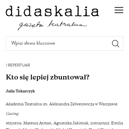
PRZEJDŹ
DO
Men
TREŚCI
Wpisz
słowo
kluczowe
REPERTUAR
Kto się lepiej zbuntował?
Julia Tokarczyk
Akademia Teatralna im. Aleksandra Zelwerowicza w Warszawie
Casting
reżyseria: Mateusz Atman, Agnieszka Jakimiak, scenariusz: Emilia