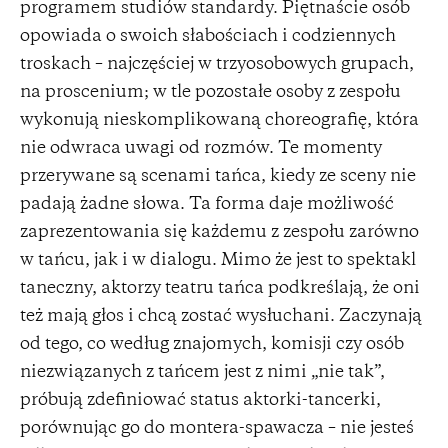
programem studiów standardy. Piętnaście osób
opowiada o swoich słabościach i codziennych
troskach – najczęściej w trzyosobowych grupach,
na proscenium; w tle pozostałe osoby z zespołu
wykonują nieskomplikowaną choreografię, która
nie odwraca uwagi od rozmów. Te momenty
przerywane są scenami tańca, kiedy ze sceny nie
padają żadne słowa. Ta forma daje możliwość
zaprezentowania się każdemu z zespołu zarówno
w tańcu, jak i w dialogu. Mimo że jest to spektakl
taneczny, aktorzy teatru tańca podkreślają, że oni
też mają głos i chcą zostać wysłuchani. Zaczynają
od tego, co według znajomych, komisji czy osób
niezwiązanych z tańcem jest z nimi „nie tak”,
próbują zdefiniować status aktorki-tancerki,
porównując go do montera-spawacza – nie jesteś