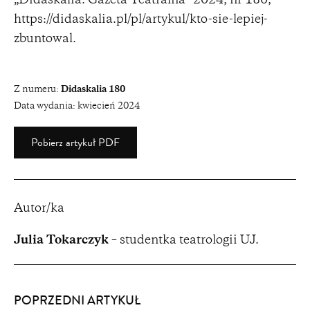
„Didaskalia. Gazeta Teatralna” 2024, nr 180,
https://didaskalia.pl/pl/artykul/kto-sie-lepiej-
zbuntowal
.
Z numeru:
Didaskalia 180
Data wydania:
kwiecień 2024
Pobierz artykuł PDF
Autor/ka
Julia Tokarczyk
– studentka teatrologii UJ.
POPRZEDNI ARTYKUŁ