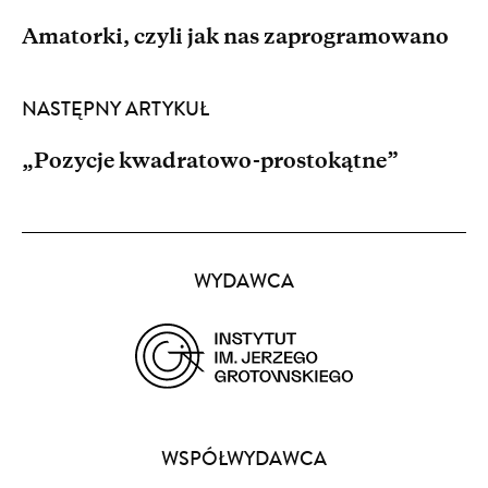
Amatorki, czyli jak nas zaprogramowano
NASTĘPNY ARTYKUŁ
„Pozycje kwadratowo-prostokątne”
Partnerzy
WYDAWCA
(opens
in
a
WSPÓŁWYDAWCA
new