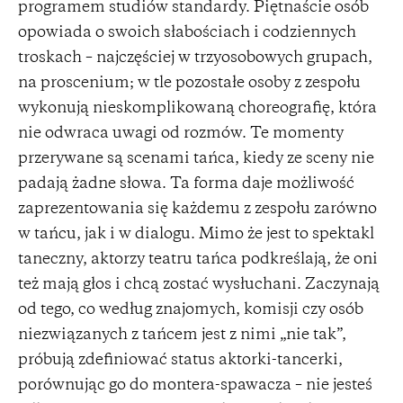
programem studiów standardy. Piętnaście osób
opowiada o swoich słabościach i codziennych
troskach – najczęściej w trzyosobowych grupach,
na proscenium; w tle pozostałe osoby z zespołu
wykonują nieskomplikowaną choreografię, która
nie odwraca uwagi od rozmów. Te momenty
przerywane są scenami tańca, kiedy ze sceny nie
padają żadne słowa. Ta forma daje możliwość
zaprezentowania się każdemu z zespołu zarówno
w tańcu, jak i w dialogu. Mimo że jest to spektakl
taneczny, aktorzy teatru tańca podkreślają, że oni
też mają głos i chcą zostać wysłuchani. Zaczynają
od tego, co według znajomych, komisji czy osób
niezwiązanych z tańcem jest z nimi „nie tak”,
próbują zdefiniować status aktorki-tancerki,
porównując go do montera-spawacza – nie jesteś