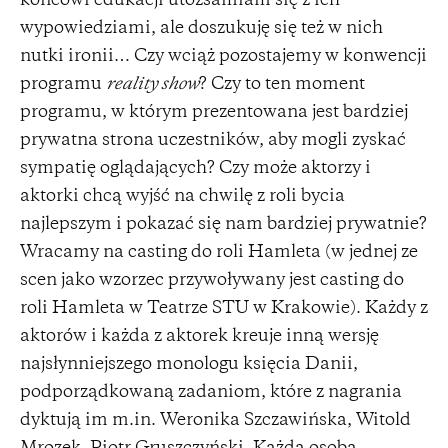
końcowi edukacji utożsamiam się z ich
wypowiedziami, ale doszukuję się też w nich
nutki ironii… Czy wciąż pozostajemy w konwencji
programu
reality show
? Czy to ten moment
programu, w którym prezentowana jest bardziej
prywatna strona uczestników, aby mogli zyskać
sympatię oglądających? Czy może aktorzy i
aktorki chcą wyjść na chwilę z roli bycia
najlepszym i pokazać się nam bardziej prywatnie?
Wracamy na casting do roli Hamleta (w jednej ze
scen jako wzorzec przywoływany jest casting do
roli Hamleta w Teatrze STU w Krakowie). Każdy z
aktorów i każda z aktorek kreuje inną wersję
najsłynniejszego monologu księcia Danii,
podporządkowaną zadaniom, które z nagrania
dyktują im m.in. Weronika Szczawińska, Witold