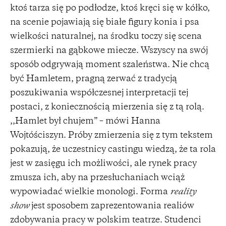
ktoś tarza się po podłodze, ktoś kręci się w kółko,
na scenie pojawiają się białe figury konia i psa
wielkości naturalnej, na środku toczy się scena
szermierki na gąbkowe miecze. Wszyscy na swój
sposób odgrywają moment szaleństwa. Nie chcą
być Hamletem, pragną zerwać z tradycją
poszukiwania współczesnej interpretacji tej
postaci, z koniecznością mierzenia się z tą rolą.
,,Hamlet był chujem” – mówi Hanna
Wojtóściszyn. Próby zmierzenia się z tym tekstem
pokazują, że uczestnicy castingu wiedzą, że ta rola
jest w zasięgu ich możliwości, ale rynek pracy
zmusza ich, aby na przesłuchaniach wciąż
wypowiadać wielkie monologi. Forma
reality
show
jest sposobem zaprezentowania realiów
zdobywania pracy w polskim teatrze. Studenci