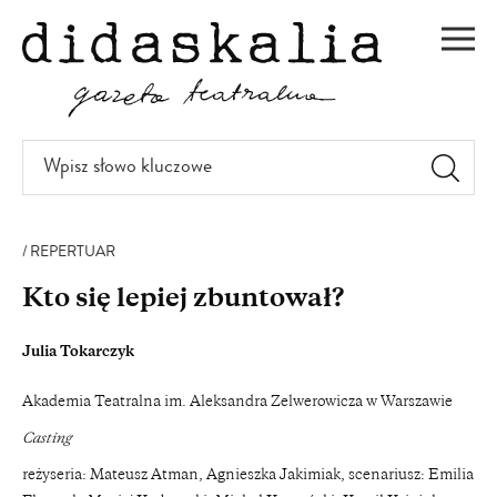
PRZEJDŹ
DO
Men
TREŚCI
Wpisz
słowo
kluczowe
REPERTUAR
Kto się lepiej zbuntował?
Julia Tokarczyk
Akademia Teatralna im. Aleksandra Zelwerowicza w Warszawie
Casting
reżyseria: Mateusz Atman, Agnieszka Jakimiak, scenariusz: Emilia