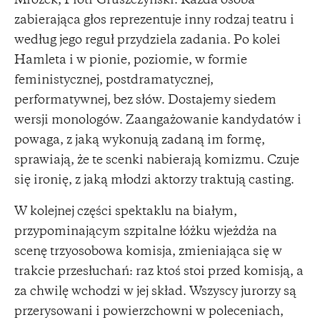
Mrozek, Piotr Gruszczyński. Każda osoba
zabierająca głos reprezentuje inny rodzaj teatru i
według jego reguł przydziela zadania. Po kolei
Hamleta i w pionie, poziomie, w formie
feministycznej, postdramatycznej,
performatywnej, bez słów. Dostajemy siedem
wersji monologów. Zaangażowanie kandydatów i
powaga, z jaką wykonują zadaną im formę,
sprawiają, że te scenki nabierają komizmu. Czuje
się ironię, z jaką młodzi aktorzy traktują casting.
W kolejnej części spektaklu na białym,
przypominającym szpitalne łóżku wjeżdża na
scenę trzyosobowa komisja, zmieniająca się w
trakcie przesłuchań: raz ktoś stoi przed komisją, a
za chwilę wchodzi w jej skład. Wszyscy jurorzy są
przerysowani i powierzchowni w poleceniach,