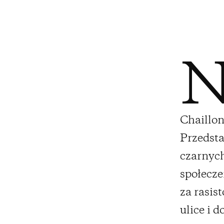
Chaillon
Przedsta
czarnych
społecze
za rasis
ulice i 