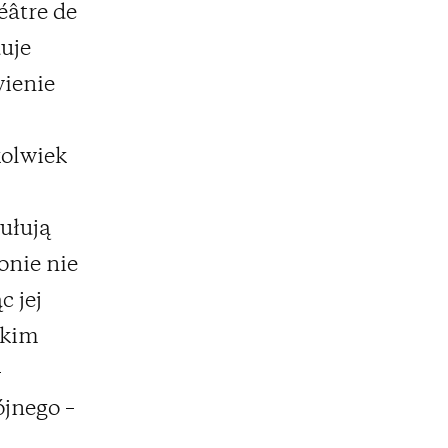
âtre de
duje
wienie
kolwiek
ułują
onie nie
c jej
tkim
–
ójnego –