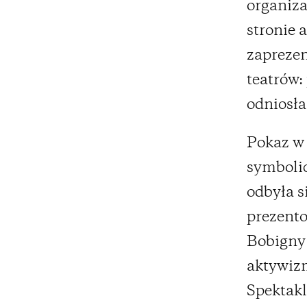
organiza
stronie a
zapreze
teatrów:
odniosła
Pokaz w
symboli
odbyła s
prezent
Bobigny
aktywizm
Spektakl