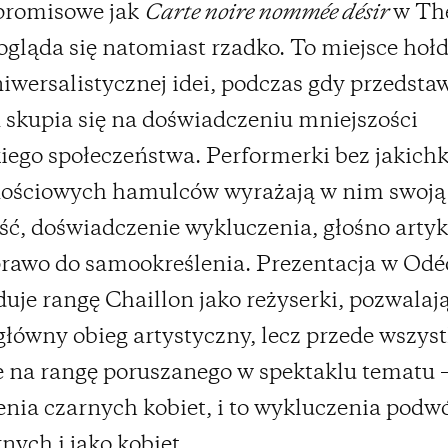
romisowe jak
Carte noire nommée désir
w Thé
ogląda się natomiast rzadko. To miejsce hoł
niwersalistycznej idei, podczas gdy przedsta
 skupia się na doświadczeniu mniejszości
iego społeczeństwa. Performerki bez jakich
ościowych hamulców wyrażają w nim swoją
ść, doświadczenie wykluczenia, głośno artyk
rawo do samookreślenia. Prezentacja w Odé
duje rangę Chaillon jako reżyserki, pozwalają
główny obieg artystyczny, lecz przede wszys
 na rangę poruszanego w spektaklu tematu 
nia czarnych kobiet, i to wykluczenia podw
rnych i jako kobiet.