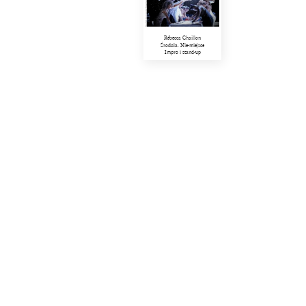
Rébecca Chaillon
Środula. Nie-miejsce
Impro i stand-up