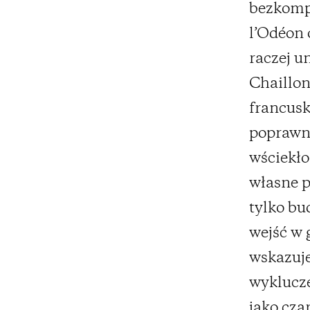
bezkomp
l’Odéon 
raczej u
Chaillon
francusk
poprawn
wściekło
własne p
tylko bu
wejść w 
wskazuje
wyklucze
jako cza