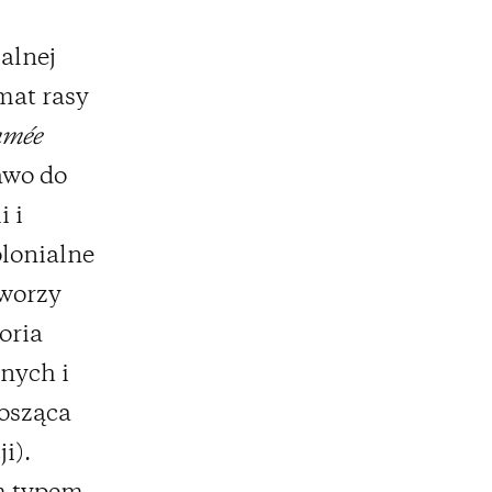
ialnej
mat rasy
mmée
awo do
 i
olonialne
tworzy
oria
nych i
osząca
i).