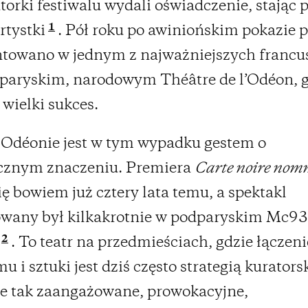
torki festiwalu wydali oświadczenie, stając 
1
rtystki
. Pół roku po awiniońskim pokazie 
ntowano w jednym z najważniejszych francu
 paryskim, narodowym Théâtre de l’Odéon, 
 wielki sukces.
 Odéonie jest w tym wypadku gestem o
cznym znaczeniu. Premiera
Carte noire nomm
ię bowiem już cztery lata temu, a spektakl
owany był kilkakrotnie w podparyskim Mc93
2
. To teatr na przedmieściach, gdzie łączeni
u i sztuki jest dziś często strategią kurators
e tak zaangażowane, prowokacyjne,