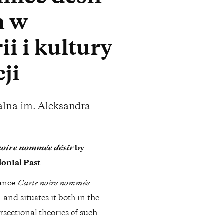
n w
ii i kultury
ji
alna im. Aleksandra
noire nommée désir
by
lonial Past
mance
Carte noire nommée
and situates it both in the
rsectional theories of such