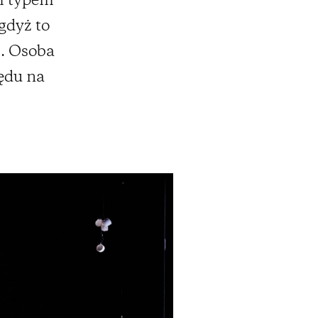
m typem
gdyż to
i. Osoba
ędu na