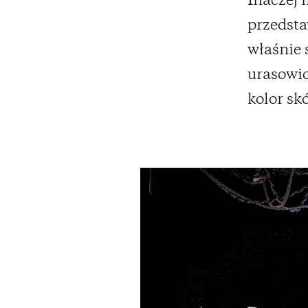
Inaczej
przedsta
właśnie 
urasowio
kolor skó