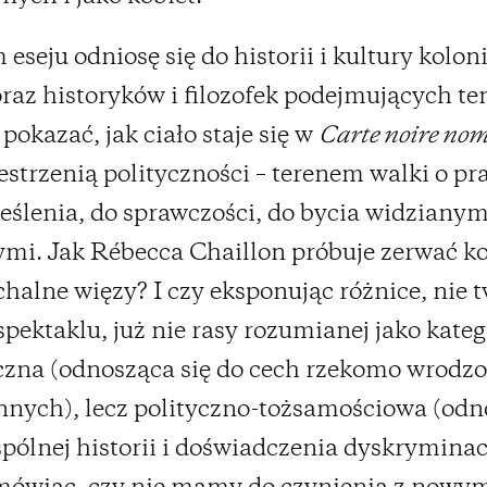
eseju odniosę się do historii i kultury kolon
oraz historyków i filozofek podejmujących te
y pokazać, jak ciało staje się w
Carte noire no
estrzenią polityczności – terenem walki o pr
ślenia, do sprawczości, do bycia widzianymi
mi. Jak Rébecca Chaillon próbuje zerwać k
rchalne więzy? I czy eksponując różnice, nie 
pektaklu, już nie rasy rozumianej jako kateg
czna (odnosząca się do cech rzekomo wrodzo
nych), lecz polityczno-tożsamościowa (odn
spólnej historii i doświadczenia dyskryminacj