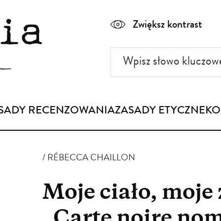
Zwiększ kontrast
Wpisz
słowo
kluczowe
SADY RECENZOWANIA
ZASADY ETYCZNE
KO
RÉBECCA CHAILLON
Moje ciało, moje
„Carte noire no