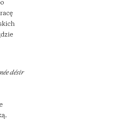
po
pracę
skich
gdzie
ée désir
e
ką.