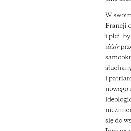
W swoim 
Francji 
i płci, b
désir
prz
samookre
słuchany
i patria
nowego s
ideologi
niezmien
się do w