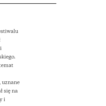
stiwalu
ł
i
skiego.
 temat
, uznane
ł się na
y i