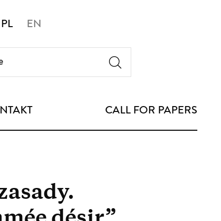
PL
EN
NTAKT
CALL FOR PAPERS
 zasady.
mmée désir”