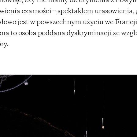
 mówiąc, czy nie mamy do czynienia z nowy
wienia czarności – spektaklem urasowienia, 
słowo jest w powszechnym użyciu we Francj
na to osoba poddana dyskryminacji ze wzgl
ry.