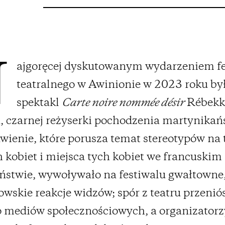
ajgoręcej dyskutowanym wydarzeniem fe
N
teatralnego w Awinionie w 2023 roku by
spektakl
Carte noire nommée désir
Rébekk
, czarnej reżyserki pochodzenia martynikań
wienie, które porusza temat stereotypów na
 kobiet i miejsca tych kobiet we francuskim
ństwie, wywoływało na festiwalu gwałtowne
towskie reakcje widzów; spór z teatru przeniós
do mediów społecznościowych, a organizatorz