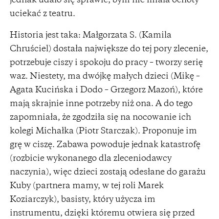
jednak udało się sprawić, bym nie miała ochoty
uciekać z teatru.
Historia jest taka: Małgorzata S. (Kamila
Chruściel) dostała największe do tej pory zlecenie,
potrzebuje ciszy i spokoju do pracy – tworzy serię
waz. Niestety, ma dwójkę małych dzieci (Mikę –
Agata Kucińska i Dodo – Grzegorz Mazoń), które
mają skrajnie inne potrzeby niż ona. A do tego
zapomniała, że zgodziła się na nocowanie ich
kolegi Michałka (Piotr Starczak). Proponuje im
grę w ciszę. Zabawa powoduje jednak katastrofę
(rozbicie wykonanego dla zleceniodawcy
naczynia), więc dzieci zostają odesłane do garażu
Kuby (partnera mamy, w tej roli Marek
Koziarczyk), basisty, który użycza im
instrumentu, dzięki któremu otwiera się przed