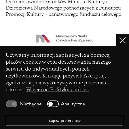
Dofinansowano ze środków Ministra Kultury i
in
Dziedzictwa Narodowego pochodzących z Funduszu
a
Promocji Kultury – państwowego funduszu celowego
new
window)
Clo
(opens
Czasopismo zostało dofinansowane ze środków
Ustawienia plików cookie
in
Używamy informacji zapisanych za pomocą
Ministerstwa Nauki i Szkolnictwa Wyższego na
a
plików cookies w celu dostosowania naszego
podstawie umowy Nr 86/WCN/2019/1 z dnia 19
new
serwisu do indywidualnych potrzeb
lipca 2019 r. z pomocy przyznanej w ramach
window)
programu „Wsparcie dla czasopism naukowych”.
użytkowników. Klikając przycisk Akceptuj,
zgadzasz się na wykorzystywanie przez nas
cookies.
Więcej na Polityka cookies
.
Niezbędne
Analityczne
Zapisz preferencje