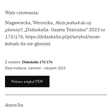
Wzór cytowania:
Nagawiecka, Weronika,
Może jednak da się
głośniej?
, „Didaskalia. Gazeta Teatralna” 2023 nr
175/176,
https://didaskalia.pl/pl/artykul/moze-
jednak-da-sie-glosniej
.
Z numeru:
Didaskalia 175/176
Data wydania:
czerwiec – sierpień 2023
Pobierz artykuł PDF
Autor/ka