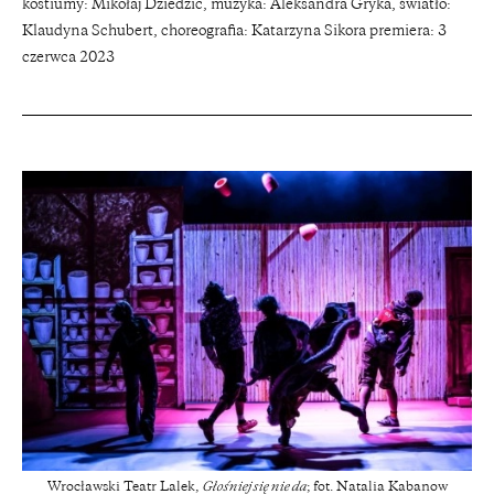
kostiumy: Mikołaj Dziedzic, muzyka: Aleksandra Gryka, światło:
Klaudyna Schubert, choreografia: Katarzyna Sikora premiera: 3
czerwca 2023
Wrocławski Teatr Lalek,
Głośniej się nie da
; fot. Natalia Kabanow