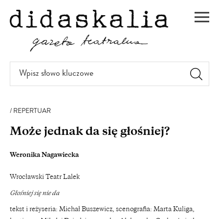
PRZEJDŹ
DO
Men
TREŚCI
Wpisz
słowo
kluczowe
REPERTUAR
Może jednak da się głośniej?
Weronika Nagawiecka
Wrocławski Teatr Lalek
Głośniej się nie da
tekst i reżyseria: Michał Buszewicz, scenografia: Marta Kuliga,