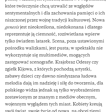
które twórczynie chcą utrwalić ze względów
sentymentalnych i dla zachowania pamięci o ich
niszczonej przez wojnę tradycji kulturowej. Nowa
genesis
jest nieokreślona, niedokonana i dlatego
reprezentuje ją ciemność, rozświetlana wpierw
tylko światłem latarek. Scena, poza ustawionymi
pośrodku walizkami, jest pusta; w spektaklu nie
wykorzystuje się multimediów, mogących
zastępować scenografie. Krajobraz Odessy czy
zgiełk Kijowa, z których pochodzą artystki,
zabawy dzieci czy dawno niesłyszana ludowa
melodia dają im nadzieję i siłę do tworzenia, dla
polskiego widza jednak są tylko wyobrażeniem
zostawionym ze znanym z mediów obecnym,
wojennym wyglądem tych miast. Kobiety kreują
swój świat, swoje życie od nowa, na obcej ziemi.