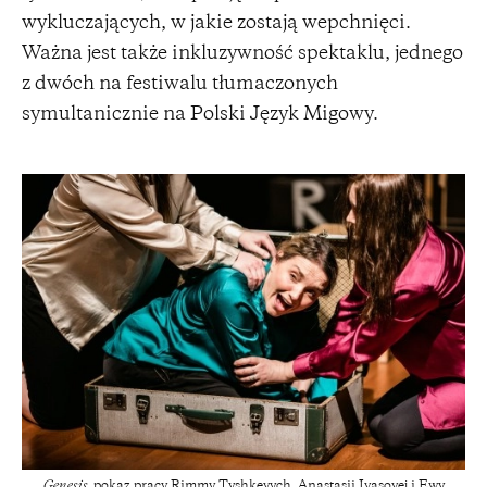
wykluczających, w jakie zostają wepchnięci.
Ważna jest także inkluzywność spektaklu, jednego
z dwóch na festiwalu tłumaczonych
symultanicznie na Polski Język Migowy.
Genesis
, pokaz pracy Rimmy Tyshkevych, Anastasii Ivasovej i Ewy