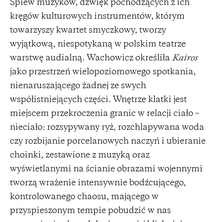
Śpiew muzyków, dźwięk pochodzących z ich
kręgów kulturowych instrumentów, którym
towarzyszy kwartet smyczkowy, tworzy
wyjątkową, niespotykaną w polskim teatrze
warstwę audialną. Wachowicz określiła
Kairos
jako przestrzeń wielopoziomowego spotkania,
nienaruszającego żadnej ze swych
współistniejących części. Wnętrze klatki jest
miejscem przekroczenia granic w relacji ciało –
nieciało: rozsypywany ryż, rozchlapywana woda
czy rozbijanie porcelanowych naczyń i ubieranie
choinki, zestawione z muzyką oraz
wyświetlanymi na ścianie obrazami wojennymi
tworzą wrażenie intensywnie bodźcującego,
kontrolowanego chaosu, mającego w
przyspieszonym tempie pobudzić w nas