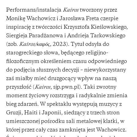
Performans/instalacja
Kairos
tworzony przez
Monikę Wachowicz i Jarosława Freta czerpie
inspirację z twórczości Krzysztofa Kieślowskiego,
Siergieja Paradżanowa i Andrieja Tarkowskiego
(zob.
Kairos/καιρός
, 2023). Tytuł odsyła do
starogreckiego słowa, będącego religijno-
filozoficznym określeniem czasu odpowiedniego
do podjęcia słusznych decyzji – niewykorzystany
zaś miałby mieć druzgocący wpływ na naszą
przyszłość (
Kairos
, sjp.pwn.pl). Taki zwrotny
moment życiowy rozstrzyga i radykalnie zmienia
bieg zdarzeń. W spektaklu występują muzycy z
Gruzji, Haiti i Japonii, siedzący z trzech stron
umieszczonej pośrodku sali metalowej klatki, w
której przez cały czas zamknięta jest Wachowicz.