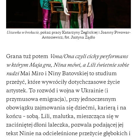
Ustawka w brokacie
, pokaz pracy Katarzyny Żeglickiej i Joanny Piwowar-
Antosiewicz; fot. Justyna Żądło
Grana tuż potem
Vona/Ona czyli cichy performans
w którym Maja gra, Nina mówi, a Lili świetnie sobie
radzi
Mai Miro i Niny Batovskiej to studium
przeżyć, które wywróciły dotychczasowe życie
artystek. To rozwód i wojna w Ukrainie (i
przymusowa emigracja), przy jednoczesnym
obowiązku zajmowania się dziećmi, karierą i na
końcu – sobą. Lili, malutka, mieszcząca się w
zaciśniętej dłoni laleczka, pozwala podającej jej
tekst Ninie na odcieleśnione przeżycie głębokich i