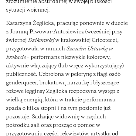
zrozumienie absurdalnej w swojej bliskości
sytuacji wojennej.
Katarzyna Żeglicka, pracując ponownie w duecie
z Joanną Piwowar-Antosiewicz (wcześniej przy
świetnej
Dzikorosłej
w krakowskiej Cricotece),
przygotowała w ramach
Szczelin
Ustawkę w
brokacie
– performans niezwykle kolorowy,
aktywnie włączający (lub wręcz wykorzystujący)
publiczność. Uzbrojona w pelerynę z flagi osób
genderqueer, brokatową narzutkę i błyszczące
różowe legginsy Żeglicka rozpoczyna występ z
wielką energią, która w trakcie performansu
spada o kilka stopni i na tym poziomie już
pozostaje. Sadzając widownię w rzędach
pośrodku sali oraz prosząc o pomoc w
przygotowaniu części rekwizytów, artystka od