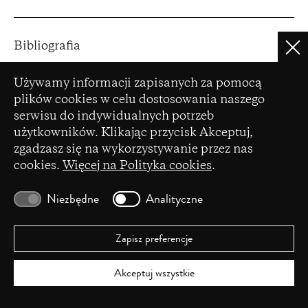
Bibliografia
Clo
Ustawienia plików cookie
Kairos/καιρός
, grotowski-
Używamy informacji zapisanych za pomocą
institute.pl/wydarzenia/kairosκαιρός/ [dostęp:
plików cookies w celu dostosowania naszego
14.04.2023].
serwisu do indywidualnych potrzeb
użytkowników. Klikając przycisk Akceptuj,
Kairos
,
zgadzasz się na wykorzystywanie przez nas
https://sjp.pwn.pl/sjp/kairos;2562509.html
cookies.
Więcej na Polityka cookies
.
[dostęp: 14.04.2023].
Niezbędne
Analityczne
Zapisz preferencje
POPRZEDNI ARTYKUŁ
Akceptuj wszystkie
Może jednak da się głośniej?