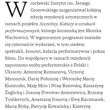
rocławski Instytut im. Jerzego
W
Grotowskiego zorganizował kolejną
edycję rezydencji artystycznych w
ramach projektu
Szczeliny. Kobiety w sztukach
performatywnych
, którego kuratorką jest Monika
Wachowicz. W tegorocznym programie znalazło
się czternaście wydarzeń, w tym siedem
spektakli, koncert, kolacja performatywna i pokaz
filmu. Do współpracy w ramach rezydencji
zaproszono osoby performerskie z Polski i
Ukrainy: Antoninę Romanovą, Victorię
Myronyuk, Darię Poluninę i Weronikę Marię
Kuśmider, Maję Miro i Ninę Batovską, Katarzynę
Żeglicką i Joannę Piwowar-Antosiewicz, Rimmę
Tyshkevych, Anastasię Ivasovą i Ewę Kaczmarek,
Marię Bitkę, Patrycję Kowańską i Katerynę