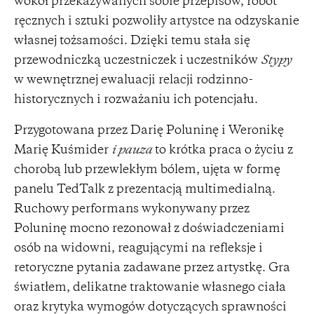
wokół przekazywanych sobie przepisów, robót
ręcznych i sztuki pozwoliły artystce na odzyskanie
własnej tożsamości. Dzięki temu stała się
przewodniczką uczestniczek i uczestników
Stypy
w wewnętrznej ewaluacji relacji rodzinno-
historycznych i rozważaniu ich potencjału.
Przygotowana przez Darię Poluninę i Weronikę
Marię Kuśmider
i pauza
to krótka praca o życiu z
chorobą lub przewlekłym bólem, ujęta w formę
panelu TedTalk z prezentacją multimedialną.
Ruchowy performans wykonywany przez
Poluninę mocno rezonował z doświadczeniami
osób na widowni, reagującymi na refleksje i
retoryczne pytania zadawane przez artystkę. Gra
światłem, delikatne traktowanie własnego ciała
oraz krytyka wymogów dotyczących sprawności