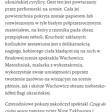
ukraińskiej cyrylicy. Gest ten jest powtarzany
przez performerki na scenie. Cała jej
powierzchnia pokryta zostaje papierem lub
rozwieszonym w tyle białym półprzezroczystym
materiałem, na który z rzutnika pada obraz
przepięknej nebuli. Kruchość szklanych
kieliszków zestawiona jest z delikatnością
nagiego, kobiecego ciała kładącej się na nich w
finałowej scenie spektaklu Wachowicz.
Matoshniuk, malarka z wykształcenia,
wykorzystuje swoje umiejętności poprzez
tworzenie zarówno na wiszącym na scenie
płótnie, jak i skórze Wachowicz obrazu niebiesko-
żółtej flagi ukraińskiej.
Czterodniowe pokazy zakończył spektakl
Czuję do
ciebie miętę
zagrany przez Ninę Zakharovą i