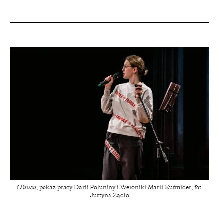
i Pauza
, pokaz pracy Darii Poluniny i Weroniki Marii Kuśmider; fot.
Justyna Żądło