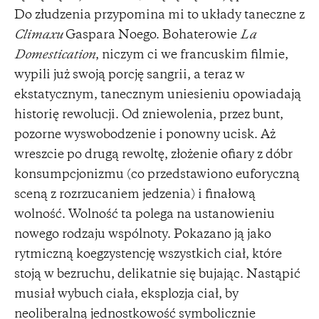
Do złudzenia przypomina mi to układy taneczne z
Climaxu
Gaspara Noego. Bohaterowie
La
Domestication
, niczym ci we francuskim filmie,
wypili już swoją porcję sangrii, a teraz w
ekstatycznym, tanecznym uniesieniu opowiadają
historię rewolucji. Od zniewolenia, przez bunt,
pozorne wyswobodzenie i ponowny ucisk. Aż
wreszcie po drugą rewoltę, złożenie ofiary z dóbr
konsumpcjonizmu (co przedstawiono euforyczną
sceną z rozrzucaniem jedzenia) i finałową
wolność. Wolność ta polega na ustanowieniu
nowego rodzaju wspólnoty. Pokazano ją jako
rytmiczną koegzystencję wszystkich ciał, które
stoją w bezruchu, delikatnie się bujając. Nastąpić
musiał wybuch ciała, eksplozja ciał, by
neoliberalną jednostkowość symbolicznie