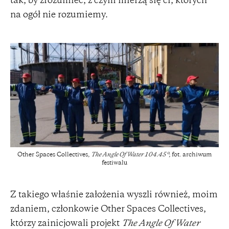
tak, by zrozumieć, z czym mierzą się ci, których
na ogół nie rozumiemy.
Other Spaces Collectives,
The Angle Of Water 104.45°
; fot. archiwum
festiwalu
Z takiego właśnie założenia wyszli również, moim
zdaniem, członkowie Other Spaces Collectives,
którzy zainicjowali projekt
The Angle Of Water