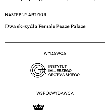
NASTĘPNY ARTYKUŁ
Dwa skrzydła Female Peace Palace
Partnerzy
WYDAWCA
(opens
in
a
WSPÓŁWYDAWCA
new
window)