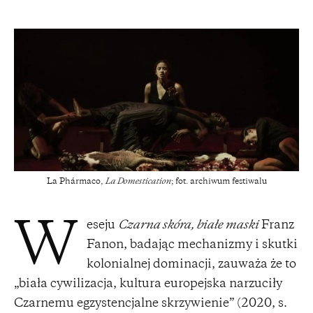
La Phármaco,
La Domestication
; fot. archiwum festiwalu
eseju
Czarna skóra, białe maski
Franz
W
Fanon, badając mechanizmy i skutki
kolonialnej dominacji, zauważa że to
„biała cywilizacja, kultura europejska narzuciły
Czarnemu egzystencjalne skrzywienie” (2020, s.