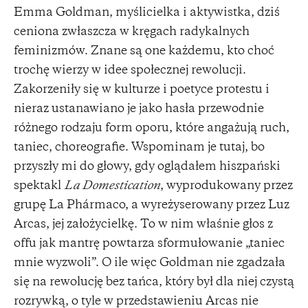
Emma Goldman, myślicielka i aktywistka, dziś
ceniona zwłaszcza w kręgach radykalnych
feminizmów. Znane są one każdemu, kto choć
trochę wierzy w idee społecznej rewolucji.
Zakorzeniły się w kulturze i poetyce protestu i
nieraz ustanawiano je jako hasła przewodnie
różnego rodzaju form oporu, które angażują ruch,
taniec, choreografie. Wspominam je tutaj, bo
przyszły mi do głowy, gdy oglądałem hiszpański
spektakl
La Domestication
, wyprodukowany przez
grupę La Phármaco, a wyreżyserowany przez Luz
Arcas, jej założycielkę. To w nim właśnie głos z
offu jak mantrę powtarza sformułowanie „taniec
mnie wyzwoli”. O ile więc Goldman nie zgadzała
się na rewolucję bez tańca, który był dla niej czystą
rozrywką, o tyle w przedstawieniu Arcas nie