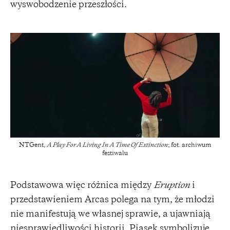
wyswobodzenie przeszłości.
NTGent,
A Play For A Living In A Time Of Extinction
; fot. archiwum
festiwalu
Podstawowa więc różnica między
Eruption
i
przedstawieniem Arcas polega na tym, że młodzi
nie manifestują we własnej sprawie, a ujawniają
niesprawiedliwości historii. Piasek symbolizuje