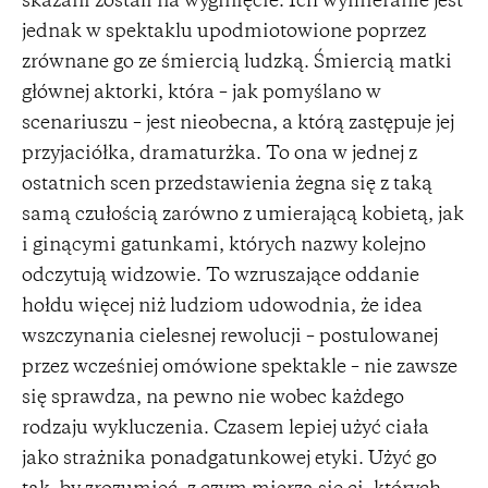
skazani zostali na wyginięcie. Ich wymieranie jest
jednak w spektaklu upodmiotowione poprzez
zrównane go ze śmiercią ludzką. Śmiercią matki
głównej aktorki, która – jak pomyślano w
scenariuszu – jest nieobecna, a którą zastępuje jej
przyjaciółka, dramaturżka. To ona w jednej z
ostatnich scen przedstawienia żegna się z taką
samą czułością zarówno z umierającą kobietą, jak
i ginącymi gatunkami, których nazwy kolejno
odczytują widzowie. To wzruszające oddanie
hołdu więcej niż ludziom udowodnia, że idea
wszczynania cielesnej rewolucji – postulowanej
przez wcześniej omówione spektakle – nie zawsze
się sprawdza, na pewno nie wobec każdego
rodzaju wykluczenia. Czasem lepiej użyć ciała
jako strażnika ponadgatunkowej etyki. Użyć go