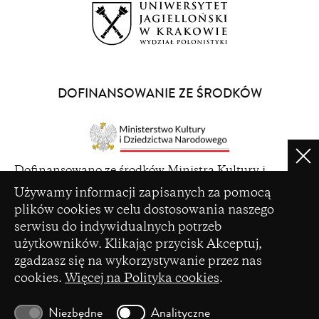
(opens
in
a
DOFINANSOWANIE ZE ŚRODKÓW
new
window)
Clo
(opens
Dofinansowano ze środków Ministra Kultury i
in
Ustawienia plików cookie
Dziedzictwa Narodowego pochodzących z Funduszu
Używamy informacji zapisanych za pomocą
a
Promocji Kultury – państwowego funduszu celowego
plików cookies w celu dostosowania naszego
new
serwisu do indywidualnych potrzeb
window)
użytkowników. Klikając przycisk Akceptuj,
zgadzasz się na wykorzystywanie przez nas
cookies.
Więcej na Polityka cookies
.
(opens
Czasopismo zostało dofinansowane ze środków
in
Ministerstwa Nauki i Szkolnictwa Wyższego na
Niezbędne
Analityczne
a