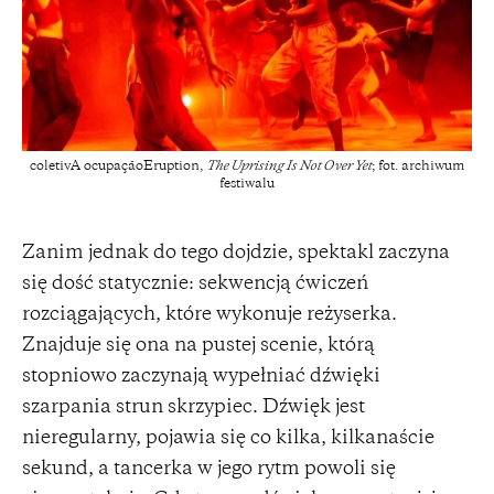
coletivA ocupaçãoEruption,
The Uprising Is Not Over Yet
; fot. archiwum
festiwalu
Zanim jednak do tego dojdzie, spektakl zaczyna
się dość statycznie: sekwencją ćwiczeń
rozciągających, które wykonuje reżyserka.
Znajduje się ona na pustej scenie, którą
stopniowo zaczynają wypełniać dźwięki
szarpania strun skrzypiec. Dźwięk jest
nieregularny, pojawia się co kilka, kilkanaście
sekund, a tancerka w jego rytm powoli się