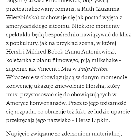
Bogart (Łukasz Pruchniewicz) odgrywają
przeteatralizowany romans, a Ruth (Zuzanna
Wierzbińska) zachowuje się jak postać wyjęta z
amerykańskiego sitcomu. Niektóre momenty
spektaklu będą bezpośrednio nawiązywać do klisz
z popkultury, jak na przykład scena, w której
Hersh i Mildred Bobek (Anna Antoniewicz),
koleżanka z planu filmowego, piją milkshake –
zupełnie jak Vincent i Mia w
Pulp Fiction
.
Wtłoczenie w obowiązującą w danym momencie
konwencję ukazuje zniewolenie Hersha, który
musi przystosować się do obowiązujących w
Ameryce konwenansów. Przez to jego tożsamość
się rozpada, co obrazuje też fakt, że ludzie uparcie
przekręcają jego nazwisko – Hersz Lipkin.
Napięcie związane ze zderzeniem materialnej,