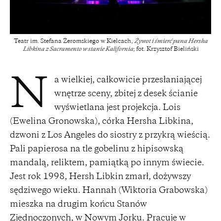
Teatr im. Stefana Żeromskiego w Kielcach,
Żywot i śmierć pana Hersha
Libkina z Sacramento w stanie Kalifornia
; fot. Krzysztof Bieliński
a wielkiej, całkowicie przesłaniającej
N
wnętrze sceny, zbitej z desek ścianie
wyświetlana jest projekcja. Lois
(Ewelina Gronowska), córka Hersha Libkina,
dzwoni z Los Angeles do siostry z przykrą wieścią.
Pali papierosa na tle gobelinu z hipisowską
mandalą, reliktem, pamiątką po innym świecie.
Jest rok 1998, Hersh Libkin zmarł, dożywszy
sędziwego wieku. Hannah (Wiktoria Grabowska)
mieszka na drugim końcu Stanów
Zjednoczonych, w Nowym Jorku. Pracuje w