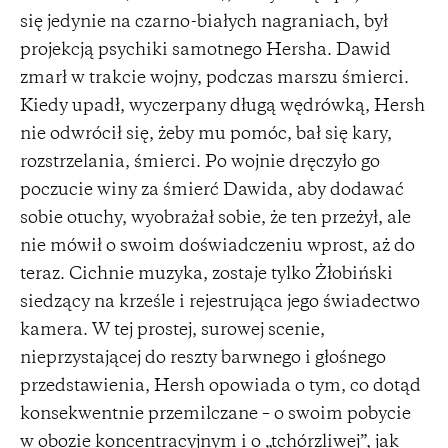
się jedynie na czarno-białych nagraniach, był
projekcją psychiki samotnego Hersha. Dawid
zmarł w trakcie wojny, podczas marszu śmierci.
Kiedy upadł, wyczerpany długą wędrówką, Hersh
nie odwrócił się, żeby mu pomóc, bał się kary,
rozstrzelania, śmierci. Po wojnie dręczyło go
poczucie winy za śmierć Dawida, aby dodawać
sobie otuchy, wyobrażał sobie, że ten przeżył, ale
nie mówił o swoim doświadczeniu wprost, aż do
teraz. Cichnie muzyka, zostaje tylko Żłobiński
siedzący na krześle i rejestrująca jego świadectwo
kamera. W tej prostej, surowej scenie,
nieprzystającej do reszty barwnego i głośnego
przedstawienia, Hersh opowiada o tym, co dotąd
konsekwentnie przemilczane – o swoim pobycie
w obozie koncentracyjnym i o „tchórzliwej”, jak