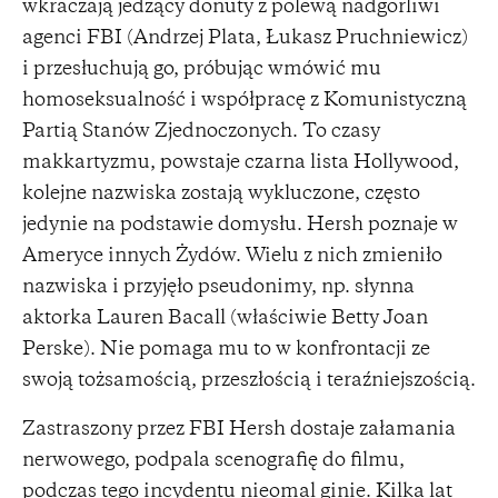
wkraczają jedzący donuty z polewą nadgorliwi
agenci FBI (Andrzej Plata, Łukasz Pruchniewicz)
i przesłuchują go, próbując wmówić mu
homoseksualność i współpracę z Komunistyczną
Partią Stanów Zjednoczonych. To czasy
makkartyzmu, powstaje czarna lista Hollywood,
kolejne nazwiska zostają wykluczone, często
jedynie na podstawie domysłu. Hersh poznaje w
Ameryce innych Żydów. Wielu z nich zmieniło
nazwiska i przyjęło pseudonimy, np. słynna
aktorka Lauren Bacall (właściwie Betty Joan
Perske). Nie pomaga mu to w konfrontacji ze
swoją tożsamością, przeszłością i teraźniejszością.
Zastraszony przez FBI Hersh dostaje załamania
nerwowego, podpala scenografię do filmu,
podczas tego incydentu nieomal ginie. Kilka lat