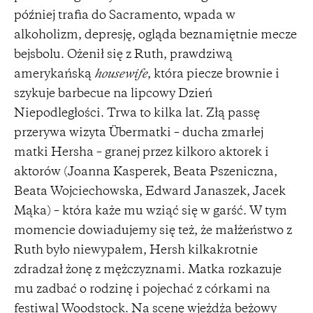
później trafia do Sacramento, wpada w
alkoholizm, depresję, ogląda beznamiętnie mecze
bejsbolu. Ożenił się z Ruth, prawdziwą
amerykańską
housewife
, która piecze brownie i
szykuje barbecue na lipcowy Dzień
Niepodległości. Trwa to kilka lat. Złą passę
przerywa wizyta Übermatki – ducha zmarłej
matki Hersha – granej przez kilkoro aktorek i
aktorów (Joanna Kasperek, Beata Pszeniczna,
Beata Wojciechowska, Edward Janaszek, Jacek
Mąka) – która każe mu wziąć się w garść. W tym
momencie dowiadujemy się też, że małżeństwo z
Ruth było niewypałem, Hersh kilkakrotnie
zdradzał żonę z mężczyznami. Matka rozkazuje
mu zadbać o rodzinę i pojechać z córkami na
festiwal Woodstock. Na scenę wjeżdża beżowy