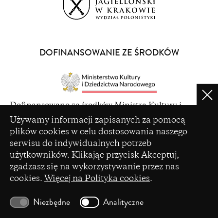
(opens
in
a
DOFINANSOWANIE ZE ŚRODKÓW
new
window)
Clo
(opens
Dofinansowano ze środków Ministra Kultury i
in
Ustawienia plików cookie
Dziedzictwa Narodowego pochodzących z Funduszu
Używamy informacji zapisanych za pomocą
a
Promocji Kultury – państwowego funduszu celowego
plików cookies w celu dostosowania naszego
new
serwisu do indywidualnych potrzeb
window)
użytkowników. Klikając przycisk Akceptuj,
zgadzasz się na wykorzystywanie przez nas
cookies.
Więcej na Polityka cookies
.
(opens
Czasopismo zostało dofinansowane ze środków
in
Ministerstwa Nauki i Szkolnictwa Wyższego na
Niezbędne
Analityczne
a
podstawie umowy Nr 86/WCN/2019/1 z dnia 19
new