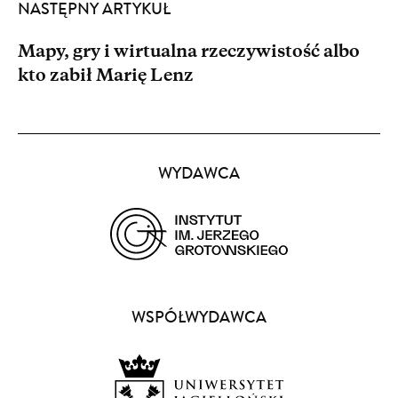
NASTĘPNY ARTYKUŁ
Mapy, gry i wirtualna rzeczywistość albo
kto zabił Marię Lenz
Partnerzy
WYDAWCA
(opens
in
a
WSPÓŁWYDAWCA
new
window)