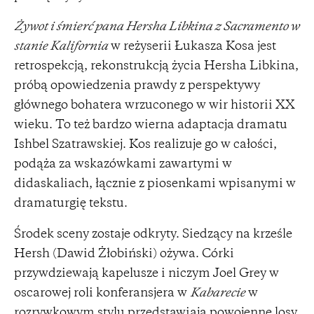
Żywot i śmierć pana Hersha Libkina z Sacramento w
stanie Kalifornia
w reżyserii Łukasza Kosa jest
retrospekcją, rekonstrukcją życia Hersha Libkina,
próbą opowiedzenia prawdy z perspektywy
głównego bohatera wrzuconego w wir historii XX
wieku. To też bardzo wierna adaptacja dramatu
Ishbel Szatrawskiej. Kos realizuje go w całości,
podąża za wskazówkami zawartymi w
didaskaliach, łącznie z piosenkami wpisanymi w
dramaturgię tekstu.
Środek sceny zostaje odkryty. Siedzący na krześle
Hersh (Dawid Żłobiński) ożywa. Córki
przywdziewają kapelusze i niczym Joel Grey w
oscarowej roli konferansjera w
Kabarecie
w
rozrywkowym stylu przedstawiają powojenne losy