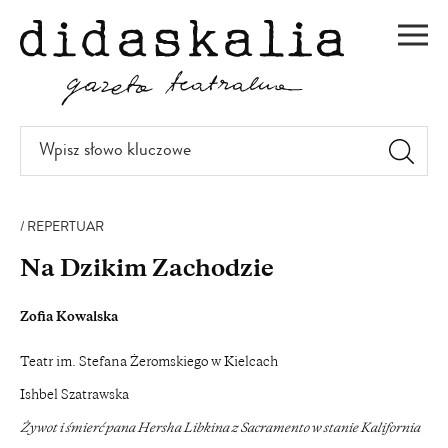
PRZEJDŹ
DO
Men
TREŚCI
Wpisz
słowo
kluczowe
REPERTUAR
Na Dzikim Zachodzie
Zofia Kowalska
Teatr im. Stefana Żeromskiego w Kielcach
Ishbel Szatrawska
Żywot i śmierć pana Hersha Libkina z Sacramento w stanie Kalifornia