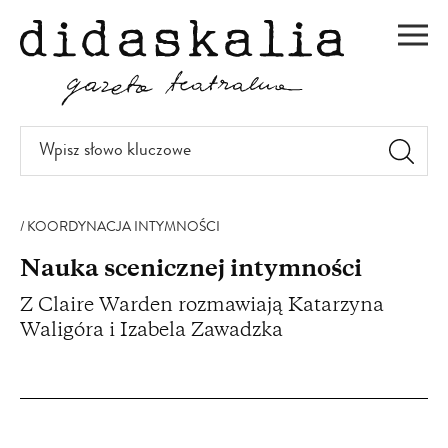
PRZEJDŹ
DO
Men
TREŚCI
Wpisz
słowo
kluczowe
KOORDYNACJA INTYMNOŚCI
Nauka scenicznej intymności
Z Claire Warden rozmawiają Katarzyna
Waligóra i Izabela Zawadzka