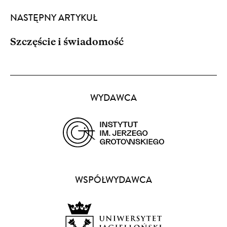
NASTĘPNY ARTYKUŁ
Szczęście i świadomość
Partnerzy
WYDAWCA
(opens
in
a
WSPÓŁWYDAWCA
new
window)