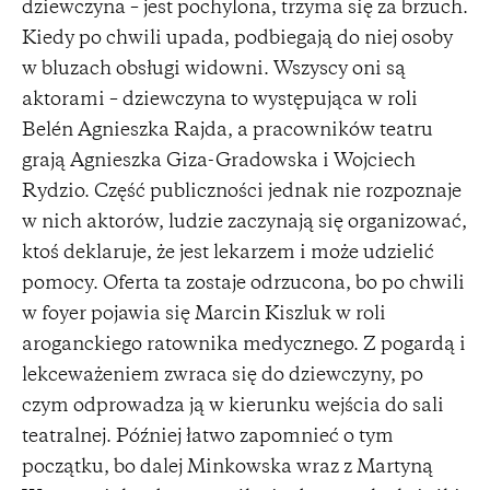
dziewczyna – jest pochylona, trzyma się za brzuch.
Kiedy po chwili upada, podbiegają do niej osoby
w bluzach obsługi widowni. Wszyscy oni są
aktorami – dziewczyna to występująca w roli
Belén Agnieszka Rajda, a pracowników teatru
grają Agnieszka Giza-Gradowska i Wojciech
Rydzio. Część publiczności jednak nie rozpoznaje
w nich aktorów, ludzie zaczynają się organizować,
ktoś deklaruje, że jest lekarzem i może udzielić
pomocy. Oferta ta zostaje odrzucona, bo po chwili
w foyer pojawia się Marcin Kiszluk w roli
aroganckiego ratownika medycznego. Z pogardą i
lekceważeniem zwraca się do dziewczyny, po
czym odprowadza ją w kierunku wejścia do sali
teatralnej. Później łatwo zapomnieć o tym
początku, bo dalej Minkowska wraz z Martyną