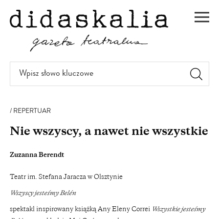
PRZEJDŹ
DO
Men
TREŚCI
Wpisz
słowo
kluczowe
REPERTUAR
Nie wszyscy, a nawet nie wszystkie
Zuzanna Berendt
Teatr im. Stefana Jaracza w Olsztynie
Wszyscy jesteśmy Belén
spektakl inspirowany książką Any Eleny Correi
Wszystkie jesteśmy