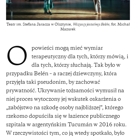
Teatr im. Stefana Jaracza w Olsztynie,
Wszyscy jesteśmy Belén
; fot. Michał
Mazurek
powieści mogą mieć wymiar
O
terapeutyczny dla tych, którzy mówią, i
dla tych, którzy słuchają. Tak było w
przypadku Belén – a raczej dziewczyny, która
przyjęła taki pseudonim, by zachować
prywatność. Ukrywanie tożsamości wymusił na
niej proces wytoczony jej wskutek oskarżenia o
„zabójstwo na szkodę osoby najbliższej”, którego
rzekomo dopuściła się w łazience publicznego
szpitala w argentyńskim Tucumán w 2016 roku.
W rzeczywistości tym, co ją wtedy spotkało, było