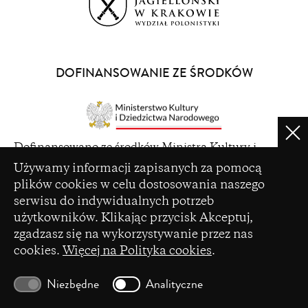
(opens
in
a
DOFINANSOWANIE ZE ŚRODKÓW
new
window)
Clo
(opens
Dofinansowano ze środków Ministra Kultury i
in
Ustawienia plików cookie
Dziedzictwa Narodowego pochodzących z Funduszu
Używamy informacji zapisanych za pomocą
a
Promocji Kultury – państwowego funduszu celowego
plików cookies w celu dostosowania naszego
new
serwisu do indywidualnych potrzeb
window)
użytkowników. Klikając przycisk Akceptuj,
zgadzasz się na wykorzystywanie przez nas
cookies.
Więcej na Polityka cookies
.
(opens
Czasopismo zostało dofinansowane ze środków
in
Ministerstwa Nauki i Szkolnictwa Wyższego na
Niezbędne
Analityczne
a
podstawie umowy Nr 86/WCN/2019/1 z dnia 19
new