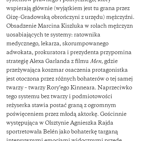
wspierają głównie (wyjątkiem jest tu grana przez
Gizę-Gradowską obrończyni z urzędu) mężczyźni.
Obsadzenie Marcina Kiszluka w rolach mężczyzn
uosabiających te systemy: ratownika
medycznego, lekarza, skorumpowanego
adwokata, prokuratora i prezydenta przypomina
strategię Alexa Garlanda z filmu
Men
, gdzie
przeżywająca koszmar osaczenia protagonistka
jest otoczona przez różnych bohaterów o tej samej
twarzy – twarzy Rory’ego Kinneara. Naprzeciwko
tego systemu bez twarzy i podmiotowości
reżyserka stawia postać graną z ogromnym
poświęceniem przez młodą aktorkę. Gościnnie
występująca w Olsztynie Agnieszka Rajda
sportretowała Belén jako bohaterkę targaną
intensywnymi emocjami widocznymi przede