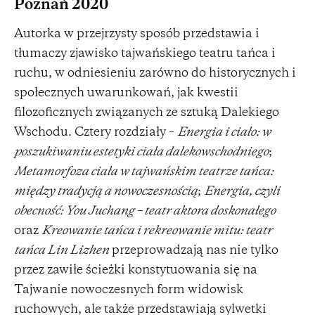
Poznań 2020
Autorka w przejrzysty sposób przedstawia i
tłumaczy zjawisko tajwańskiego teatru tańca i
ruchu, w odniesieniu zarówno do historycznych i
społecznych uwarunkowań, jak kwestii
filozoficznych związanych ze sztuką Dalekiego
Wschodu. Cztery rozdziały –
Energia i ciało: w
poszukiwaniu estetyki ciała dalekowschodniego
;
Metamorfoza ciała w tajwańskim teatrze tańca:
między tradycją a nowoczesnością
;
Energia, czyli
obecność: You Juchang – teatr aktora doskonałego
oraz
Kreowanie tańca i rekreowanie mitu: teatr
tańca Lin Lizhen
przeprowadzają nas nie tylko
przez zawiłe ścieżki konstytuowania się na
Tajwanie nowoczesnych form widowisk
ruchowych, ale także przedstawiają sylwetki