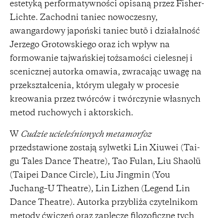
estetyką performatywności opisaną przez Fisher-
Lichte. Zachodni taniec nowoczesny,
awangardowy japoński taniec butō i działalność
Jerzego Grotowskiego oraz ich wpływ na
formowanie tajwańskiej tożsamości cielesnej i
scenicznej autorka omawia, zwracając uwagę na
przekształcenia, którym ulegały w procesie
kreowania przez twórców i twórczynie własnych
metod ruchowych i aktorskich.
W
Cudzie ucieleśnionych metamorfoz
przedstawione zostają sylwetki Lin Xiuwei (Tai-
gu Tales Dance Theatre), Tao Fulan, Liu Shaolü
(Taipei Dance Circle), Liu Jingmin (You
Juchang–U Theatre), Lin Lizhen (Legend Lin
Dance Theatre). Autorka przybliża czytelnikom
metody ćwiczeń oraz zaplecze filozoficzne tych