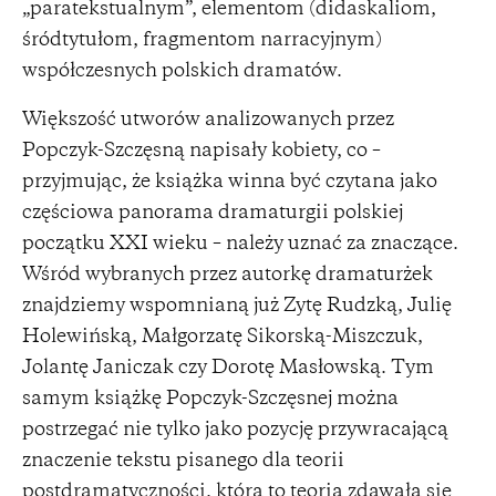
„paratekstualnym”, elementom (didaskaliom,
śródtytułom, fragmentom narracyjnym)
współczesnych polskich dramatów.
Większość utworów analizowanych przez
Popczyk-Szczęsną napisały kobiety, co –
przyjmując, że książka winna być czytana jako
częściowa panorama dramaturgii polskiej
początku XXI wieku – należy uznać za znaczące.
Wśród wybranych przez autorkę dramaturżek
znajdziemy wspomnianą już Zytę Rudzką, Julię
Holewińską, Małgorzatę Sikorską-Miszczuk,
Jolantę Janiczak czy Dorotę Masłowską. Tym
samym książkę Popczyk-Szczęsnej można
postrzegać nie tylko jako pozycję przywracającą
znaczenie tekstu pisanego dla teorii
postdramatyczności, która to teoria zdawała się