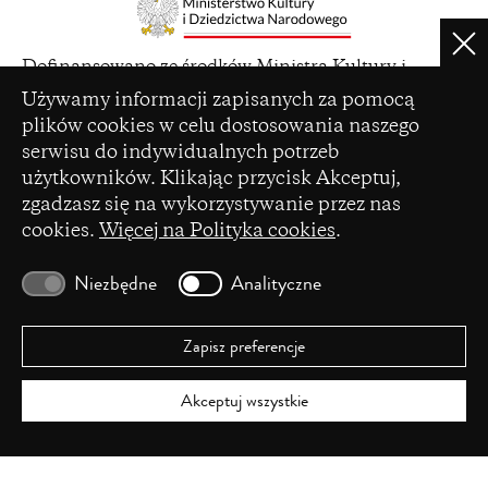
Clo
(opens
Dofinansowano ze środków Ministra Kultury i
in
Ustawienia plików cookie
Dziedzictwa Narodowego pochodzących z Funduszu
Używamy informacji zapisanych za pomocą
a
Promocji Kultury – państwowego funduszu celowego
plików cookies w celu dostosowania naszego
new
serwisu do indywidualnych potrzeb
window)
użytkowników. Klikając przycisk Akceptuj,
zgadzasz się na wykorzystywanie przez nas
cookies.
Więcej na Polityka cookies
.
(opens
Czasopismo zostało dofinansowane ze środków
in
Ministerstwa Nauki i Szkolnictwa Wyższego na
Niezbędne
Analityczne
a
podstawie umowy Nr 86/WCN/2019/1 z dnia 19
new
lipca 2019 r. z pomocy przyznanej w ramach
window)
programu „Wsparcie dla czasopism naukowych”.
Zapisz preferencje
Akceptuj wszystkie