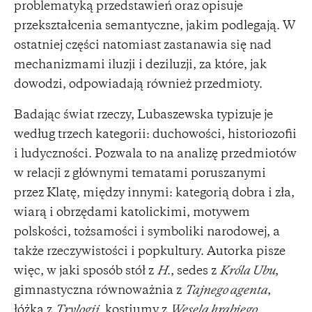
problematyką przedstawień oraz opisuje
przekształcenia semantyczne, jakim podlegają. W
ostatniej części natomiast zastanawia się nad
mechanizmami iluzji i deziluzji, za które, jak
dowodzi, odpowiadają również przedmioty.
Badając świat rzeczy, Lubaszewska typizuje je
według trzech kategorii: duchowości, historiozofii
i ludyczności. Pozwala to na analizę przedmiotów
w relacji z głównymi tematami poruszanymi
przez Klatę, między innymi: kategorią dobra i zła,
wiarą i obrzędami katolickimi, motywem
polskości, tożsamości i symboliki narodowej, a
także rzeczywistości i popkultury. Autorka pisze
więc, w jaki sposób stół z
H.
, sedes z
Króla Ubu
,
gimnastyczna równoważnia z
Tajnego agenta
,
łóżka z
Trylogii
, kostiumy z
Wesela hrabiego