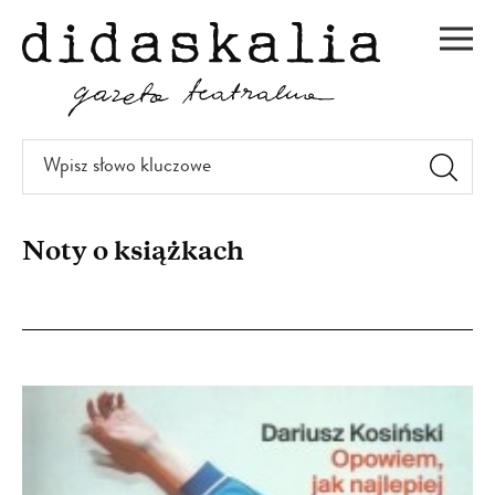
PRZEJDŹ
DO
Men
TREŚCI
Wpisz
słowo
kluczowe
Noty o książkach