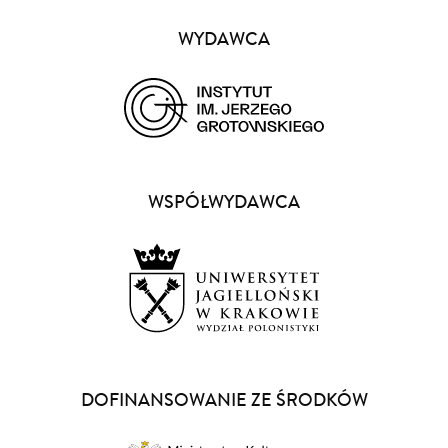
Partnerzy
WYDAWCA
(opens
in
a
WSPÓŁWYDAWCA
new
window)
(opens
in
a
DOFINANSOWANIE ZE ŚRODKÓW
new
window)