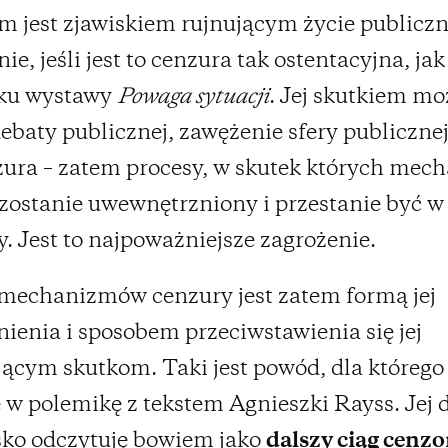
ym jest zjawiskiem rujnującym życie publiczn
ie, jeśli jest to cenzura tak ostentacyjna, jak
ku wystawy
Powaga sytuacji
. Jej skutkiem mo
debaty publicznej, zawężenie sfery publicznej
ura – zatem procesy, w skutek których mec
zostanie uwewnętrzniony i przestanie być w
. Jest to najpoważniejsze zagrożenie.
mechanizmów cenzury jest zatem formą jej
ienia i sposobem przeciwstawienia się jej
ącym skutkom. Taki jest powód, dla którego
w polemikę z tekstem Agnieszki Rayss. Jej d
sko odczytuję bowiem jako
dalszy ciąg cenzo