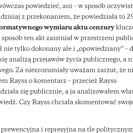
wówczas powiedzieć, ani – w sposób oczywisty
dzisiaj z przekonaniem, że powiedziała to 2
formatywnego wymiaru aktu cenzury
klucz
i sposób ten akt zaistniał w przestrzeni publi
ał nie tylko dokonany ale i „opowiedziany” – 
się analizą przejawów życia publicznego, a n
ego. Za niezrozumiały uważam zarzut, że n
em Rayss o komentarz – przecież Rayss
ziała się publicznie, a ja analizowałem właś
wiedź. Czy Rayss chciała skomentować swoj
prewencyjna i represyjna na tle politycznym