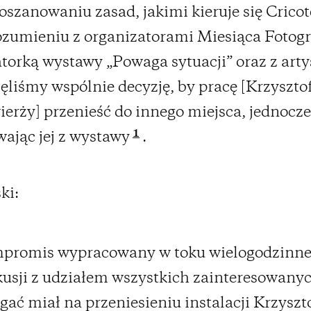
szanowaniu zasad, jakimi kieruje się Cricot
zumieniu z organizatorami Miesiąca Fotogra
torką wystawy „Powaga sytuacji” oraz z arty
ęliśmy wspólnie decyzję, by pracę [Krzyszto
erży] przenieść do innego miejsca, jednocze
1
ając jej z wystawy
.
ki:
promis wypracowany w toku wielogodzinne
usji z udziałem wszystkich zainteresowanyc
gać miał na przeniesieniu instalacji Krzyszt