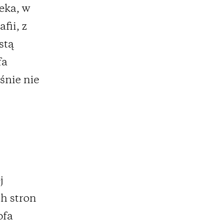
eka, w
fii, z
stą
fa
śnie nie
j
h stron
ofa