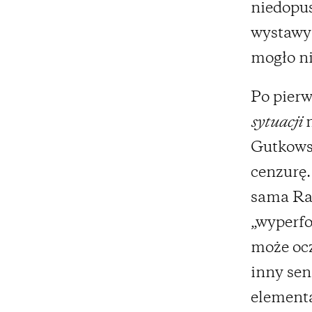
niedopus
wystawy 
mogło ni
Po pierw
sytuacji
n
Gutkowsk
cenzurę.
sama Ray
„wyperfo
może ocz
inny sen
elementa