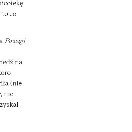
ricotekę
 to co
ia
Powagi
wiedź na
koro
ła (nie
, nie
zyskał