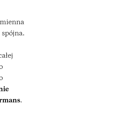
odmienna
– spójna.
ałej
o
o
nie
ormans
.