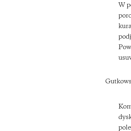
W po
poro
kura
podj
Powi
usuw
Gutkows
Kom
dysk
pole