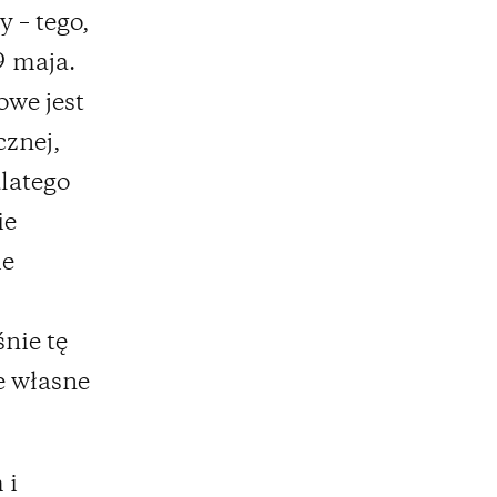
 – tego,
9 maja.
owe jest
cznej,
dlatego
ie
ie
nie tę
e własne
 i