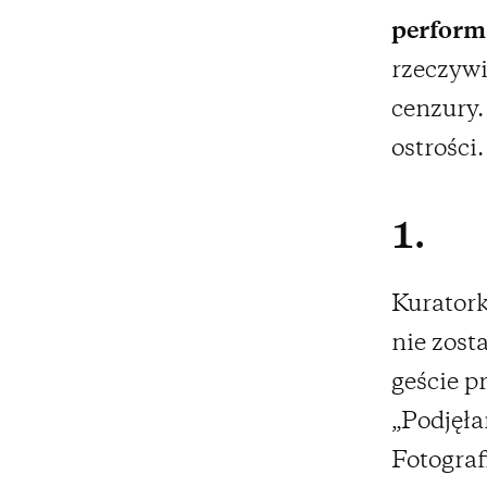
perform
rzeczyw
cenzury.
ostrości.
1.
Kurator
nie zost
geście p
„Podjęła
Fotografi