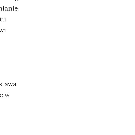
nianie
tu
wi
ystawa
le w