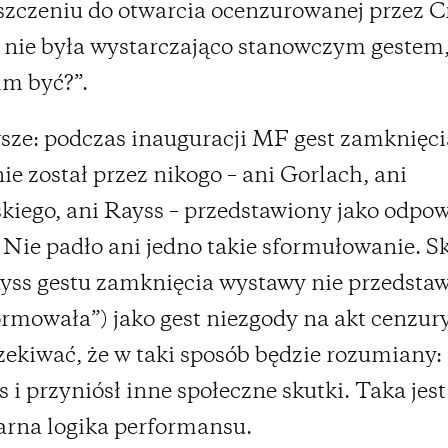
zczeniu do otwarcia ocenzurowanej przez C
nie była wystarczająco stanowczym gestem,
m być?”.
sze: podczas inauguracji MF gest zamknięc
ie został przez nikogo – ani Gorlach, ani
iego, ani Rayss – przedstawiony jako odpo
 Nie padło ani jedno takie sformułowanie. S
ss gestu zamknięcia wystawy nie przedstawi
rmowała”) jako gest niezgody na akt cenzury
ekiwać, że w taki sposób będzie rozumiany: 
s i przyniósł inne społeczne skutki. Taka jest
rna logika performansu.