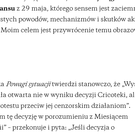
ansu
z 29 maja, którego sensem jest zaciem
istych powodów, mechanizmów i skutków ak
 Moim celem jest przywrócenie temu obrazo
ka
Powagi sytuacji
twierdzi stanowczo, że „W
ała otwarta nie w wyniku decyzji Cricoteki, a
rotestu przeciw jej cenzorskim działaniom”.
m tę decyzję w porozumieniu z Miesiącem
i” – przekonuje i pyta: „Jeśli decyzja o