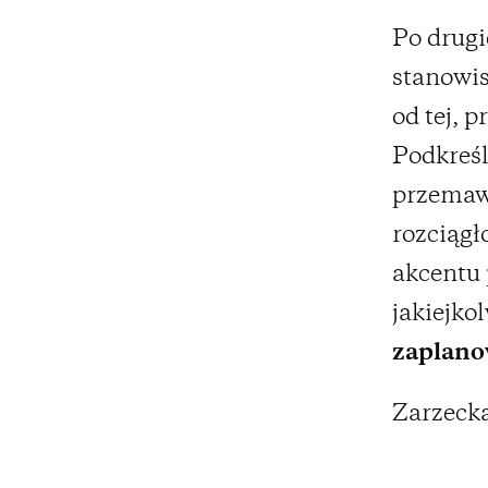
Po drugi
stanowis
od tej, p
Podkreśl
przemawi
rozciągł
akcentu 
jakiejko
zaplano
Zarzecka