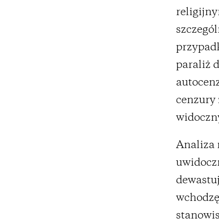
religijn
szczególn
przypad
paraliż 
autocenz
cenzury 
widoczny
Analiza 
uwidoczn
dewastuj
wchodzę 
stanowi