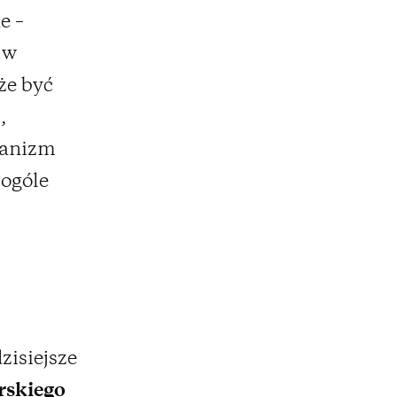
e –
 w
że być
,
hanizm
 ogóle
zisiejsze
rskiego