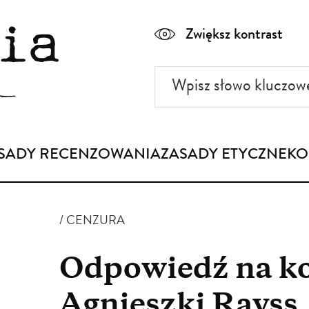
Zwiększ kontrast
Wpisz
słowo
kluczowe
SADY RECENZOWANIA
ZASADY ETYCZNE
KO
CENZURA
Odpowiedź na k
Agnieszki Rayss