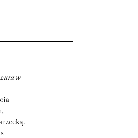
enzura w
cia
h,
arzecką.
ss