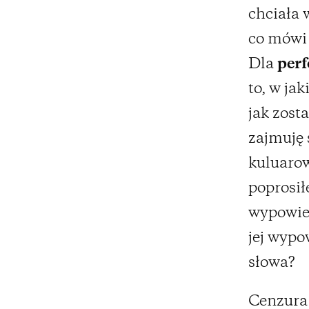
chciała 
co mówi 
Dla
per
to, w jak
jak zost
zajmuję 
kuluarow
poprosił
wypowied
jej wypo
słowa?
Cenzura 