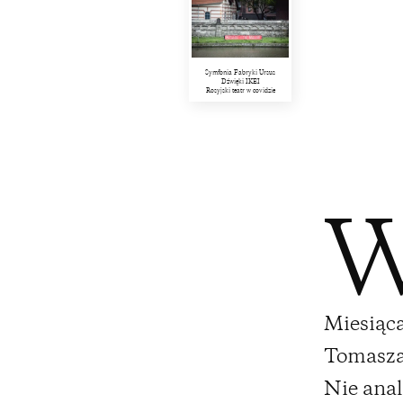
Symfonia Fabryki Ursus
Dźwięki IKEI
Rosyjski teatr w covidzie
Miesiąca
Tomasza 
Nie anal