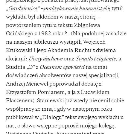
połączonego z pokazem pracy, zatytułowanego
„Gardzienice” – praktykowanie humanistyki
; tytuł
wykładu był ukłonem w naszą stronę –
powtórzeniem tytułu tekstu Zbigniewa
6
Osińskiego z 1982 roku
. (Na podobnej zasadzie
na naszym jubileuszu wystąpili Wojciech
Krukowski i jego Akademia Ruchu z dwiema
akcjami:
Uczty duchowe
oraz
Światło i ciążenie
, a
Studnia „O” z
Oceanem opowieści
na temat
doświadczeń absolwentów naszej specjalizacji,
Andrzej Mencwel poprowadził debatę z
Krzysztofem Pomianem, a ja z Ludwikiem
Flaszenem). Staniewski już wtedy nie cenił sobie
współpracy ze mną i gdy w następnym roku
publikował w „Dialogu” tekst swojego wykładu u
nas, o słowo wstępne poprosił mojego kolegę,