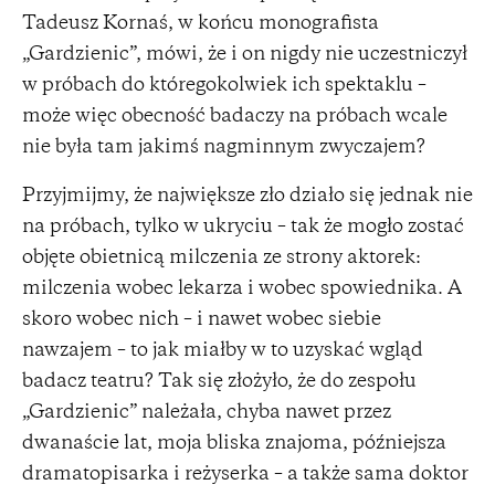
Tadeusz Kornaś, w końcu monografista
„Gardzienic”, mówi, że i on nigdy nie uczestniczył
w próbach do któregokolwiek ich spektaklu –
może więc obecność badaczy na próbach wcale
nie była tam jakimś nagminnym zwyczajem?
Przyjmijmy, że największe zło działo się jednak nie
na próbach, tylko w ukryciu – tak że mogło zostać
objęte obietnicą milczenia ze strony aktorek:
milczenia wobec lekarza i wobec spowiednika. A
skoro wobec nich – i nawet wobec siebie
nawzajem – to jak miałby w to uzyskać wgląd
badacz teatru? Tak się złożyło, że do zespołu
„Gardzienic” należała, chyba nawet przez
dwanaście lat, moja bliska znajoma, późniejsza
dramatopisarka i reżyserka – a także sama doktor