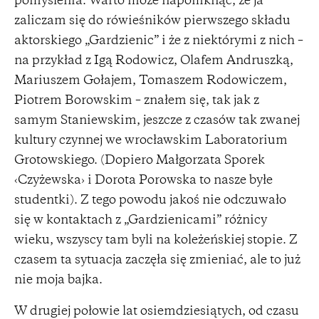
pomyślenia. Warto może napomknąć, że ja
zaliczam się do rówieśników pierwszego składu
aktorskiego „Gardzienic” i że z niektórymi z nich –
na przykład z Igą Rodowicz, Olafem Andruszką,
Mariuszem Gołajem, Tomaszem Rodowiczem,
Piotrem Borowskim – znałem się, tak jak z
samym Staniewskim, jeszcze z czasów tak zwanej
kultury czynnej we wrocławskim Laboratorium
Grotowskiego. (Dopiero Małgorzata Sporek
‹Czyżewska› i Dorota Porowska to nasze byłe
studentki). Z tego powodu jakoś nie odczuwało
się w kontaktach z „Gardzienicami” różnicy
wieku, wszyscy tam byli na koleżeńskiej stopie. Z
czasem ta sytuacja zaczęła się zmieniać, ale to już
nie moja bajka.
W drugiej połowie lat osiemdziesiątych, od czasu