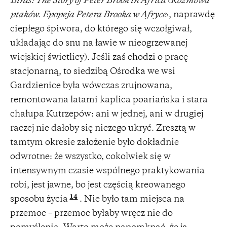
Birds: The Story of Peter Brook in Africa
‹
Rozmowa
ptaków. Epopeja Petera Brooka w Afryce
›, naprawdę
ciepłego śpiwora, do którego się wczołgiwał,
układając do snu na ławie w nieogrzewanej
wiejskiej świetlicy). Jeśli zaś chodzi o pracę
stacjonarną, to siedzibą Ośrodka we wsi
Gardzienice była wówczas zrujnowana,
remontowana latami kaplica poariańska i stara
chałupa Kutrzepów: ani w jednej, ani w drugiej
raczej nie dałoby się niczego ukryć. Zresztą w
tamtym okresie założenie było dokładnie
odwrotne: że wszystko, cokolwiek się w
intensywnym czasie wspólnego praktykowania
robi, jest jawne, bo jest częścią kreowanego
14
sposobu życia
. Nie było tam miejsca na
przemoc – przemoc byłaby wręcz nie do