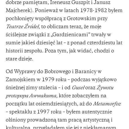
dobrze pamiętam, Ireneusz Guszpit i Janusz
Majcherek). Ponieważ w latach 1978-1982 byłem
pochłonięty współpracą z Grotowskim przy
Teatrze Źródeł
, to obliczam teraz, że moje
ściślejsze związki z „Gardzienicami” trwały w
sumie jakieś dziesięć lat – z ponad czterdziestu lat
historii zespołu. Poza tym, jak widać, chodzi o
stare dzieje.
Od Wyprawy do Bobrowego i Baranicy w
Zamojskiem w 1979 roku – podczas wyjątkowo
śnieżnej zimy stulecia – i od
Guseł
oraz
Żywotu
protopopa Awwakuma
, które zobaczyłem na
początku lat osiemdziesiątych, aż do
Metamorfoz
– spektaklu z 1997 roku – byłem autentycznie
olśniony prowadzoną tam pracą artystyczną i
kulturalną, przyglądałem się jej z niekłamanym