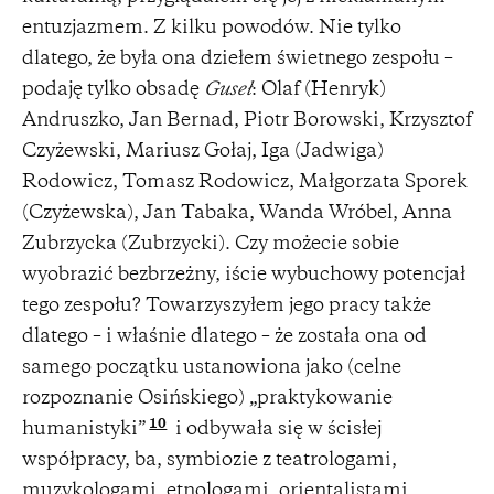
entuzjazmem. Z kilku powodów. Nie tylko
dlatego, że była ona dziełem świetnego zespołu –
podaję tylko obsadę
Guseł
: Olaf (Henryk)
Andruszko, Jan Bernad, Piotr Borowski, Krzysztof
Czyżewski, Mariusz Gołaj, Iga (Jadwiga)
Rodowicz, Tomasz Rodowicz, Małgorzata Sporek
(Czyżewska), Jan Tabaka, Wanda Wróbel, Anna
Zubrzycka (Zubrzycki). Czy możecie sobie
wyobrazić bezbrzeżny, iście wybuchowy potencjał
tego zespołu? Towarzyszyłem jego pracy także
dlatego – i właśnie dlatego – że została ona od
samego początku ustanowiona jako (celne
rozpoznanie Osińskiego) „praktykowanie
10
humanistyki”
i odbywała się w ścisłej
współpracy, ba, symbiozie z teatrologami,
muzykologami, etnologami, orientalistami,