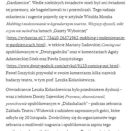
„Gardzienice”. Wedle niektórych świadectw mieli być oni świadomi
tej przemocy, ale bagatelizowali to i przemilczali. Tego rodzaju
oskarżenia i sugestie pojawiły się w artykule Witolda Mrozka
Mobbing i molestowanie w legendarnym teatrze. Wszyscy słyszeli, nikt
o tym nie mówił
na łamach „Gazety Wyborczej”
(
https://wyborcza.pl/7,75410,26371962,mobbing-i-molestowanie-
w-gardzienicach.html
), w tekście Mariany Sadovskiej
Coming out
opublikowanym w „Dwutygodniku” oraz w komentarzach Agaty
Adamieckiej-Sitek oraz Pawła Soszyńskiego
(
https://www.dwutygodnik.com/artykul/9125-coming-out.html
).
Paweł Soszyński przywołał w swoim komentarzu kilka nazwisk
badaczy teatru, w tym prof. Leszka Kolankiewicza.
Oświadczenie Leszka Kolankiewicza było przedmiotem dyskusji –
wraz z tekstem Doroty Sajewskiej
Przemoc, obsceniczność,
powtórzenie
opublikowanym w „Didaskaliach” – podczas zebrania
Zakładu Teatru i Widowisk z udziałem zaproszonych gości, które
odbyło się 20 listopada. Zwróciliśmy się do organizatorów tego
zebrania o możliwość nagrania i opublikowania zapisu tego