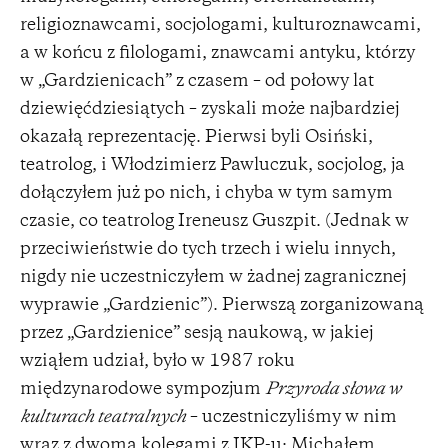
religioznawcami, socjologami, kulturoznawcami,
a w końcu z filologami, znawcami antyku, którzy
w „Gardzienicach” z czasem – od połowy lat
dziewięćdziesiątych – zyskali może najbardziej
okazałą reprezentację. Pierwsi byli Osiński,
teatrolog, i Włodzimierz Pawluczuk, socjolog, ja
dołączyłem już po nich, i chyba w tym samym
czasie, co teatrolog Ireneusz Guszpit. (Jednak w
przeciwieństwie do tych trzech i wielu innych,
nigdy nie uczestniczyłem w żadnej zagranicznej
wyprawie „Gardzienic”). Pierwszą zorganizowaną
przez „Gardzienice” sesją naukową, w jakiej
wziąłem udział, było w 1987 roku
międzynarodowe sympozjum
Przyroda słowa w
kulturach teatralnych
– uczestniczyliśmy w nim
wraz z dwoma kolegami z IKP-u: Michałem