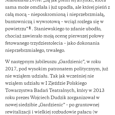
Mulholland Drive
: „Są jak pieśń tej artystki, która
sama może omdlała i już upadła, ale której pieśń z
całą mocą – nieposkromioną i nieprzebrzmiałą,
buntowniczą i wywrotową – wciąż rozlega się w
8
powietrzu”
. Staniewskiego to zdanie ubodło,
chociaż zawierało moją ocenę pierwszej połowy
fetowanego trzydziestolecia – jako dokonania
nieprzebrzmiałego, trwałego.
W następnym jubileuszu „Gardzienic”, w roku
2017, pod wysokim patronatem politycznym, już
nie wziąłem udziału. Tak jak wcześniej nie
wziąłem udziału w I Zjeździe Polskiego
Towarzystwa Badań Teatralnych, który w 2013
roku prezes Wojciech Dudzik zorganizował w
nowej siedzibie „Gardzienic” – po gruntownej
rewitalizacji i wielkiej rozbudowie pałacu (w