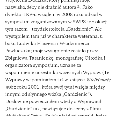
Wojciecha Dudzika, który pominął moje
7
nazwisko, żeby nie drażnić autora
. Jako
dyrektor IKP-u wziąłem w 2008 roku udział w
sympozjum zorganizowanym w SWPS-ie z okazji –
tym razem – trzydziestolecia „Gardzienic”. Ale
wystąpiłem tam już w charakterze weterana, u
boku Ludwika Flaszena i Włodzimierza
Pawluczuka; moje wystąpienie zostało przez
Zbigniewa Taranienkę, monografistę Ośrodka i
organizatora sympozjum, uznane za
wspomnienie uczestnika wczesnych Wypraw. (Te
Wyprawy wspominałem już w książce
Wielki mały
wóz
z roku 2001, która swój tytuł wzięła między
innymi od słynnego wózka „Gardzienic”).
Dosłownie powiedziałem wtedy o Wyprawach
„Gardzienic” tak, nawiązując do sceny z filmu