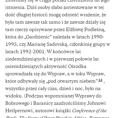
zmieniały się w ciągu ponad czterdziestu lat jego
istnienia. Dziś osoby słabo zorientowane w tej
dość długiej historii mogą odnieść wrażenie, że
było tam zawsze tak samo i że zawsze działy się
tam rzeczy opisywane przez Elżbietę Podleśną,
która do „Gardzienic” należała w latach 1990-
1995, czy Marianę Sadovską, członkinię grupy w
latach 1992-2001. W końcówce lat
siedemdziesiątych i w pierwszej połowie lat
osiemdziesiątych aktywność Ośrodka
sprowadzała się do Wypraw, a w toku Wypraw,
13
które odbywały się „pod otwartym niebem”
,
wszystko przez cały czas, dzień i noc, było na
widoku. (Podczas wspomnianej Wyprawy do
Bobrowego i Baranicy zazdrościliśmy Johnowi
Heilpernowi, autorowi książki
Conference of the