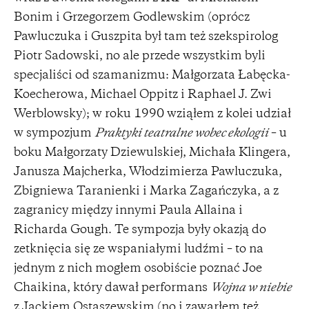
Bonim i Grzegorzem Godlewskim (oprócz
Pawluczuka i Guszpita był tam też szekspirolog
Piotr Sadowski, no ale przede wszystkim byli
specjaliści od szamanizmu: Małgorzata Łabęcka-
Koecherowa, Michael Oppitz i Raphael J. Zwi
Werblowsky); w roku 1990 wziąłem z kolei udział
w sympozjum
Praktyki teatralne wobec ekologii
– u
boku Małgorzaty Dziewulskiej, Michała Klingera,
Janusza Majcherka, Włodzimierza Pawluczuka,
Zbigniewa Taranienki i Marka Zagańczyka, a z
zagranicy między innymi Paula Allaina i
Richarda Gough. Te sympozja były okazją do
zetknięcia się ze wspaniałymi ludźmi – to na
jednym z nich mogłem osobiście poznać Joe
Chaikina, który dawał performans
Wojna w niebie
z Jackiem Ostaszewskim (no i zawarłem też