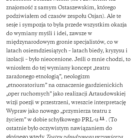
znajomość z samym Ostaszewskim, którego
podziwiałem od czasów zespołu Osjan). Ale te
sesje i sympozja to była przede wszystkim okazja
do wymiany myśli i idei, zawsze w
międzynarodowym gronie specjalistów, co w
latach osiemdziesiątych – latach biedy, kryzysu i
izolacji – było nieocenione. Jeśli o mnie chodzi, to
wniosłem do tej wymiany koncept „teatru
zarażonego etnologią”, neologizm
„etnooratorium” na oznaczenie gardzienickich
„oper ruchomych” jako realizacji Artaudowskiej
wizji poezji w przestrzeni, wreszcie interpretację
Wypraw jako nowego „przymierza teatru z
11
życiem” w dobie schyłkowego PRL-u
. (To
ostatnie było oczywistym nawiązaniem do
głośnego wtedy
Teatru zdradzonego przymierza