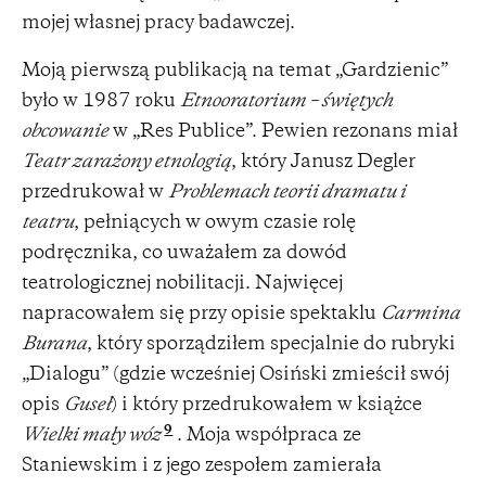
mojej własnej pracy badawczej.
Moją pierwszą publikacją na temat „Gardzienic”
było w 1987 roku
Etnooratorium – świętych
obcowanie
w „Res Publice”. Pewien rezonans miał
Teatr zarażony etnologią
, który Janusz Degler
przedrukował w
Problemach teorii dramatu i
teatru
, pełniących w owym czasie rolę
podręcznika, co uważałem za dowód
teatrologicznej nobilitacji. Najwięcej
napracowałem się przy opisie spektaklu
Carmina
Burana
, który sporządziłem specjalnie do rubryki
„Dialogu” (gdzie wcześniej Osiński zmieścił swój
opis
Guseł
) i który przedrukowałem w książce
9
Wielki mały wóz
. Moja współpraca ze
Staniewskim i z jego zespołem zamierała