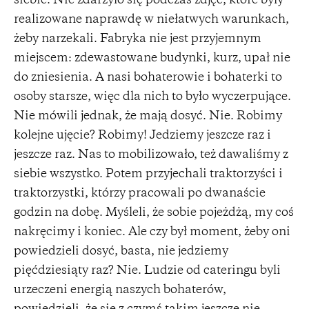
siebie. Nie zdarzyło się podczas zdjęć, które były
realizowane naprawdę w niełatwych warunkach,
żeby narzekali. Fabryka nie jest przyjemnym
miejscem: zdewastowane budynki, kurz, upał nie
do zniesienia. A nasi bohaterowie i bohaterki to
osoby starsze, więc dla nich to było wyczerpujące.
Nie mówili jednak, że mają dosyć. Nie. Robimy
kolejne ujęcie? Robimy! Jedziemy jeszcze raz i
jeszcze raz. Nas to mobilizowało, też dawaliśmy z
siebie wszystko. Potem przyjechali traktorzyści i
traktorzystki, którzy pracowali po dwanaście
godzin na dobę. Myśleli, że sobie pojeżdżą, my coś
nakręcimy i koniec. Ale czy był moment, żeby oni
powiedzieli dosyć, basta, nie jedziemy
pięćdziesiąty raz? Nie. Ludzie od cateringu byli
urzeczeni energią naszych bohaterów,