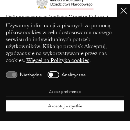
Clo
(opens
Dofinansowano ze środków Ministra Kultury i
in
Ustawienia plików cookie
Dziedzictwa Narodowego pochodzących z Funduszu
Używamy informacji zapisanych za pomocą
a
Promocji Kultury – państwowego funduszu celowego
plików cookies w celu dostosowania naszego
new
serwisu do indywidualnych potrzeb
window)
użytkowników. Klikając przycisk Akceptuj,
zgadzasz się na wykorzystywanie przez nas
cookies.
Więcej na Polityka cookies
.
(opens
Czasopismo zostało dofinansowane ze środków
in
Ministerstwa Nauki i Szkolnictwa Wyższego na
Niezbędne
Analityczne
a
podstawie umowy Nr 86/WCN/2019/1 z dnia 19
new
lipca 2019 r. z pomocy przyznanej w ramach
window)
programu „Wsparcie dla czasopism naukowych”.
Zapisz preferencje
Akceptuj wszystkie