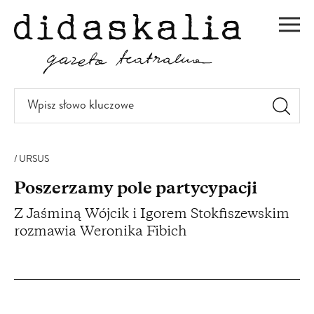
PRZEJDŹ
DO
Men
TREŚCI
Wpisz
słowo
kluczowe
URSUS
Poszerzamy pole partycypacji
Z Jaśminą Wójcik i Igorem Stokfiszewskim
rozmawia Weronika Fibich