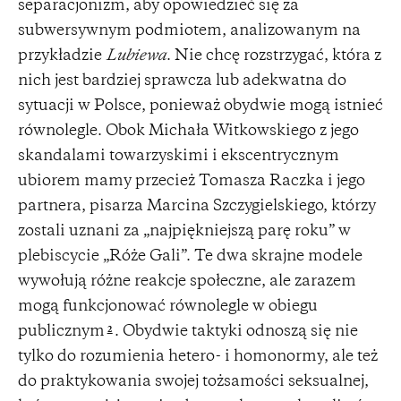
separacjonizm, aby opowiedzieć się za
subwersywnym podmiotem, analizowanym na
przykładzie
Lubiewa
. Nie chcę rozstrzygać, która z
nich jest bardziej sprawcza lub adekwatna do
sytuacji w Polsce, ponieważ obydwie mogą istnieć
równolegle. Obok Michała Witkowskiego z jego
skandalami towarzyskimi i ekscentrycznym
ubiorem mamy przecież Tomasza Raczka i jego
partnera, pisarza Marcina Szczygielskiego, którzy
zostali uznani za „najpiękniejszą parę roku” w
plebiscycie „Róże Gali”. Te dwa skrajne modele
wywołują różne reakcje społeczne, ale zarazem
mogą funkcjonować równolegle w obiegu
publicznym
. Obydwie taktyki odnoszą się nie
2
tylko do rozumienia hetero- i homonormy, ale też
do praktykowania swojej tożsamości seksualnej,