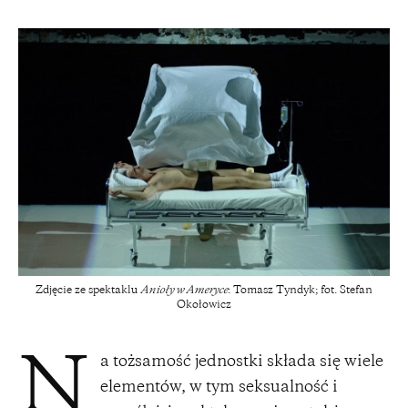
Zdjęcie ze spektaklu
Anioły w Ameryce
: Tomasz Tyndyk; fot. Stefan
Okołowicz
a tożsamość jednostki składa się wiele
N
elementów, w tym seksualność i