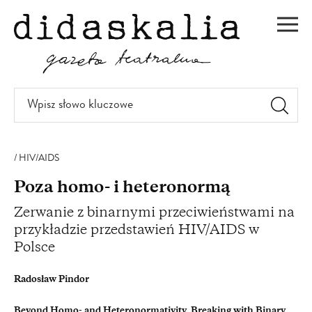
PRZEJDŹ
DO
Men
TREŚCI
Wpisz
słowo
kluczowe
HIV/AIDS
Poza homo- i heteronormą
Zerwanie z binarnymi przeciwieństwami na
przykładzie przedstawień HIV/AIDS w
Polsce
Radosław Pindor
Beyond Homo- and Heteronormativity. Breaking with Binary