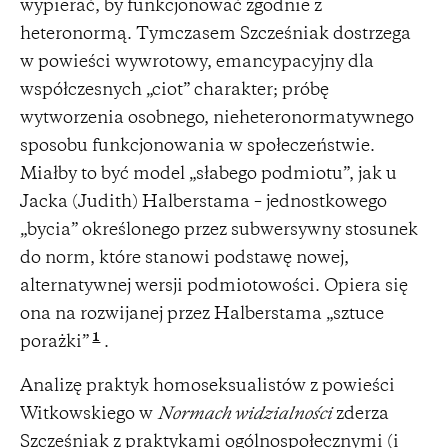
wypierać, by funkcjonować zgodnie z
heteronormą. Tymczasem Szcześniak dostrzega
w powieści wywrotowy, emancypacyjny dla
współczesnych „ciot” charakter; próbę
wytworzenia osobnego, nieheteronormatywnego
sposobu funkcjonowania w społeczeństwie.
Miałby to być model „słabego podmiotu”, jak u
Jacka (Judith) Halberstama – jednostkowego
„bycia” określonego przez subwersywny stosunek
do norm, które stanowi podstawę nowej,
alternatywnej wersji podmiotowości. Opiera się
ona na rozwijanej przez Halberstama „sztuce
1
porażki”
.
Analizę praktyk homoseksualistów z powieści
Witkowskiego w
Normach widzialności
zderza
Szcześniak z praktykami ogólnospołecznymi (i