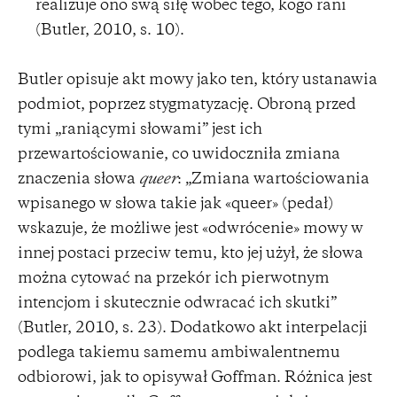
realizuje ono swą siłę wobec tego, kogo rani
(Butler, 2010, s. 10).
Butler opisuje akt mowy jako ten, który ustanawia
podmiot, poprzez stygmatyzację. Obroną przed
tymi „raniącymi słowami” jest ich
przewartościowanie, co uwidoczniła zmiana
znaczenia słowa
queer
: „Zmiana wartościowania
wpisanego w słowa takie jak «queer» (pedał)
wskazuje, że możliwe jest «odwrócenie» mowy w
innej postaci przeciw temu, kto jej użył, że słowa
można cytować na przekór ich pierwotnym
intencjom i skutecznie odwracać ich skutki”
(Butler, 2010, s. 23). Dodatkowo akt interpelacji
podlega takiemu samemu ambiwalentnemu
odbiorowi, jak to opisywał Goffman. Różnica jest