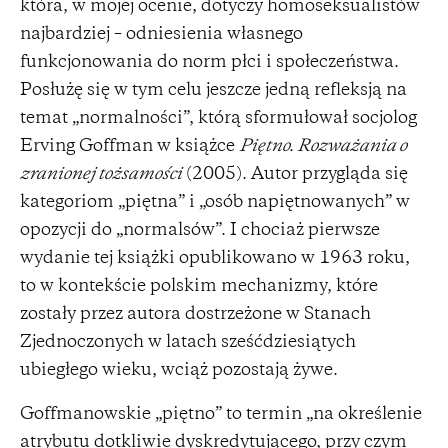
która, w mojej ocenie, dotyczy homoseksualistów
najbardziej – odniesienia własnego
funkcjonowania do norm płci i społeczeństwa.
Posłużę się w tym celu jeszcze jedną refleksją na
temat „normalności”, którą sformułował socjolog
Erving Goffman w książce
Piętno. Rozważania o
zranionej tożsamości
(2005). Autor przygląda się
kategoriom „piętna” i „osób napiętnowanych” w
opozycji do „normalsów”. I chociaż pierwsze
wydanie tej książki opublikowano w 1963 roku,
to w kontekście polskim mechanizmy, które
zostały przez autora dostrzeżone w Stanach
Zjednoczonych w latach sześćdziesiątych
ubiegłego wieku, wciąż pozostają żywe.
Goffmanowskie „piętno” to termin „na określenie
atrybutu dotkliwie dyskredytującego, przy czym