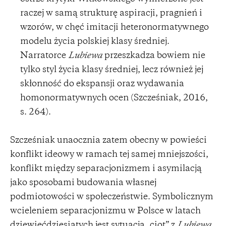
raczej w samą strukturę aspiracji, pragnień i
wzorów, w chęć imitacji heteronormatywnego
modelu życia polskiej klasy średniej.
Narratorce
Lubiewa
przeszkadza bowiem nie
tylko styl życia klasy średniej, lecz również jej
skłonność do ekspansji oraz wydawania
homonormatywnych ocen (Szcześniak, 2016,
s. 264).
Szcześniak unaocznia zatem obecny w powieści
konflikt ideowy w ramach tej samej mniejszości,
konflikt między separacjonizmem i asymilacją
jako sposobami budowania własnej
podmiotowości w społeczeństwie. Symbolicznym
wcieleniem separacjonizmu w Polsce w latach
dziewięćdziesiątych jest sytuacja „ciot” z
Lubiewa
,