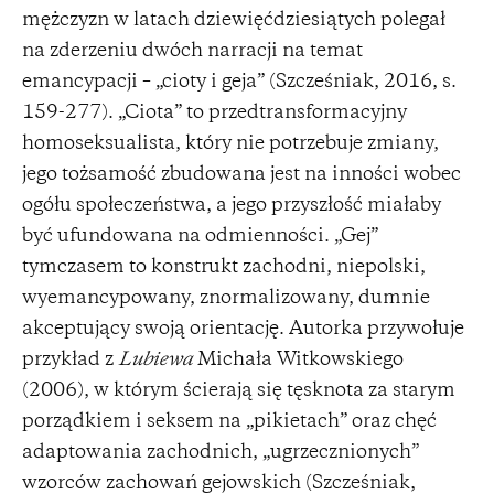
mężczyzn w latach dziewięćdziesiątych polegał
na zderzeniu dwóch narracji na temat
emancypacji – „cioty i geja” (Szcześniak, 2016, s.
159-277). „Ciota” to przedtransformacyjny
homoseksualista, który nie potrzebuje zmiany,
jego tożsamość zbudowana jest na inności wobec
ogółu społeczeństwa, a jego przyszłość miałaby
być ufundowana na odmienności. „Gej”
tymczasem to konstrukt zachodni, niepolski,
wyemancypowany, znormalizowany, dumnie
akceptujący swoją orientację. Autorka przywołuje
przykład z
Lubiewa
Michała Witkowskiego
(2006), w którym ścierają się tęsknota za starym
porządkiem i seksem na „pikietach” oraz chęć
adaptowania zachodnich, „ugrzecznionych”
wzorców zachowań gejowskich (Szcześniak,