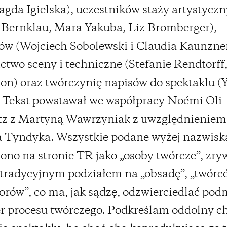
gda Igielska), uczestników staży artystycz
 Bernklau, Mara Yakuba, Liz Bromberger),
ów (Wojciech Sobolewski i Claudia Kaunzner
ctwo sceny i techniczne (Stefanie Rendtorff
n) oraz twórczynię napisów do spektaklu 
. Tekst powstawał we współpracy Noémi Oli
z z Martyną Wawrzyniak z uwzględnieniem 
 Tyndyka. Wszystkie podane wyżej nazwisk
no na stronie TR jako „osoby twórcze”, zry
 tradycyjnym podziałem na „obsadę”, „twórcó
torów”, co ma, jak sądzę, odzwierciedlać po
r procesu twórczego. Podkreślam oddolny c