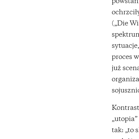
powstani
ochrzcił
(„Die Wi
spektrum
sytuacje
proces 
już scen
organiza
sojuszni
Kontrast
„utopia
tak: „to