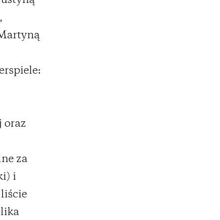
Justyną
,
Martyną
erspiele:
j oraz
lne za
i) i
liście
lika