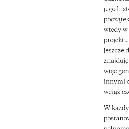
jego his
początek
wtedy w 
projekt
jeszcze 
znajduję
więc gen
innymi 
wciąż cz
W każdym
postano