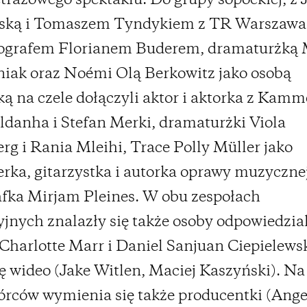
rażowego spektaklu. Do grupy sopockiej, z 
ską i Tomaszem Tyndykiem z TR Warszawa
ografem Florianem Buderem, dramaturżką 
iak oraz Noémi Olą Berkowitz jako osobą
ką na czele dołączyli aktor i aktorka z Kamm
ldanha i Stefan Merki, dramaturżki Viola
rg i Rania Mleihi, Trace Polly Müller jako
rka, gitarzystka i autorka oprawy muzyczne
fka Mirjam Pleines. W obu zespołach
jnych znalazły się także osoby odpowiedzia
(Charlotte Marr i Daniel Sanjuan Ciepielewsk
ję wideo (Jake Witlen, Maciej Kaszyński). Na 
rców wymienia się także producentki (Ange