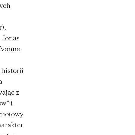
nych
),
, Jonas
(Yvonne
historii
a
wając z
w” i
dmiotowy
harakter