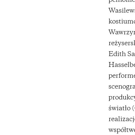
pełnomet
Wasilew
kostium
Wawrzyn
reżysers
Edith Sa
Hasselbe
performe
scenogra
produkcy
światło 
realizac
współtwó