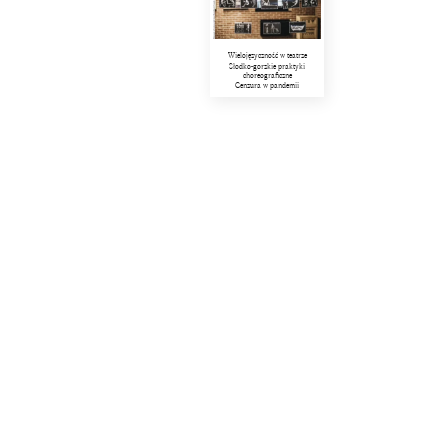
Wielojęzyczność w teatrze
Słodko-gorzkie praktyki
choreograficzne
Cenzura w pandemii