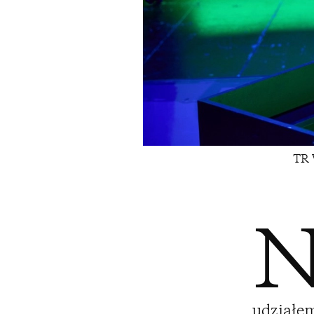
TR 
udziałem