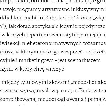
a spektaklu, bo choć oba koprodukujące go t
y swoje programy artystyczne inkluzywnymi
1
rklichkeit nicht in Ruhe lassen”
oraz „włąc
”), jak dotąd spotyka się jedynie pojedyncze
, w których repertuarowa instytucja inicjuje
wiwisekcji nieheteronormatywnych tożsamoś
ariusz, w którym może go wesprzeć – budżet
cyjnie i marketingowo – jest scenariuszem
czym, w który chcę wierzyć.
 między tytułowymi słowami „niedoskonałoś
” stwarza wyrwę myślową, o czym Berkowitz
 skomplikowana, nieuporządkowana i pełna 