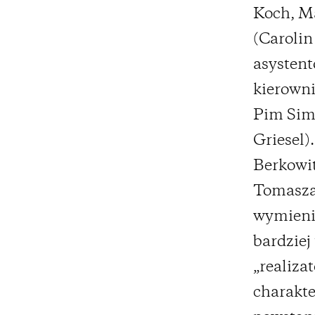
Koch, Ma
(Carolin
asystent
kierowni
Pim Simo
Griesel)
Berkowit
Tomasza
wymienio
bardziej
„realiza
charakte