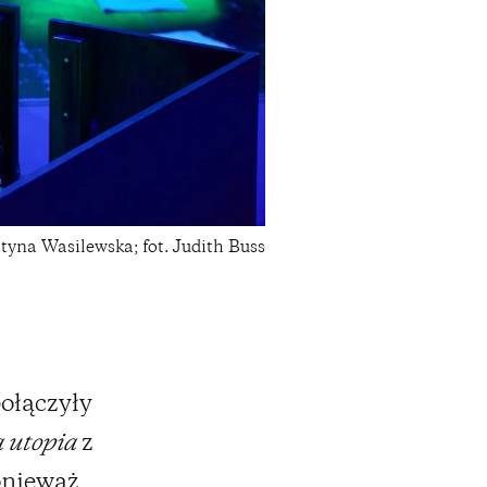
styna Wasilewska; fot. Judith Buss
ołączyły
 utopia
z
onieważ