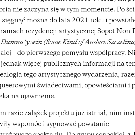
toria nie zaczyna się w tym momencie. Po ści
 sięgnąć można do lata 2021 roku i powstał
ramach rezydencji artystycznej Sopot Non-F
u
Dumna*y sein (Some Kind of Andere Szczelina
dalej – do pierwszego pomysłu współpracy. N
 jednak więcej publicznych informacji na te
ealogia tego artystycznego wydarzenia, raz
queerowymi świadectwami, opowieściami i 
eka na ujawnienie.
 razie zalążek projektu już istniał, nim ins
wiły wspomóc i sygnować powstanie