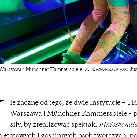
Warszawa i Münchner Kammerspiele,
niedoskonała utopia
: Ju
ie zacznę od tego, że dwie instytucje – TR
N
Warszawa i Münchner Kammerspiele – p
siły, by zrealizować spektakl
niedoskonała
 etatowych i gościnnych osób twórczych, p