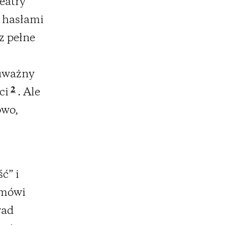
eatry
 hasłami
z pełne
 uważny
2
ci
. Ale
owo,
ć” i
 mówi
wad