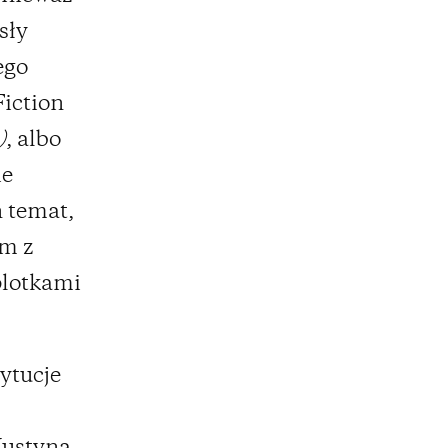
sły
ego
iction
)
, albo
ie
n temat,
em z
plotkami
tytucje